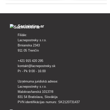
sēnīšu slimībām.
vīnogulājiem, rozēm un c
augiem. Pietiek 40 l smid
sagatavošanai.
Sazinieties ar
Filiāle:
Lacnepostreky s.r.o.
Brnianska 2343
911 05 Trenčín
+421 915 420 295
kontakt@lacnepostreky.sk
Pr - Pk 9:00 - 16:00
Uzņēmuma juridiskā adrese:
Lacnepostreky s.r.o.
Malokrasňanská 10137/8
831 54 Bratislava, Slovākija
PVN identifikācijas numurs: SK2120731437