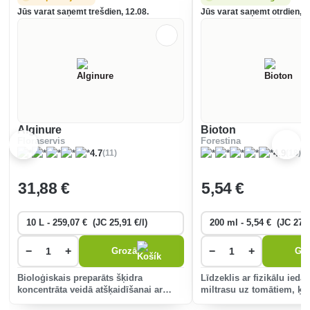
Jūs varat saņemt trešdien, 12.08.
Jūs varat saņemt otrdien, 1
Alginure
Bioton
Floraservis
Forestina
(11)
(18)
4.7
4.9
31
,88 €
5
,54 €
−
+
−
+
Grozā
Gr
Bioloģiskais preparāts šķidra
Līdzeklis ar fizikālu ieda
koncentrāta veidā atšķaidīšanai ar
miltrasu uz tomātiem, ķir
ūdeni, lai stiprinātu augu izturību pret
ērkšķogām, jāņogām, jā