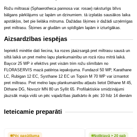
Rožu miltrasai (Sphaerotheca pannosa var. rosae) raksturīgs blīvs
bālgans pārklājums uz lapām un dzinumiem. tā izplatās sausākos laika
apstākļos, bet pie lielāka mitruma. Dažādas šķirnes ir dažādi uzņēmīgas
pret miltrasu. Šķirnes ar gludām un spīdīgām lapām ir izturīgākas.
Aizsardzības iespējas
Iepriekš minētie dati liecina, ka rozes jāaizsargā pret miltrasu sausā un
siltā laikā un pret melno lapu plankumainību un rozā rūsu mitrā laikā.
Baycor 25 WP ir efektīvs pret visām trim rožu slimībām no
FLORASERVIS mazā patēriņa iepakojuma. Fundazol 50 WP, Karathane
LC, Rubigan 12 EC, Systhane 12 EC un Topsin M 70 WP var izmantot
pret miltrasu. Pret melno lapu plankumainību atļauts lietot Dithane M 45,
Dithane DG, Novozir MN 80 un Syllit 65. Profilaktiskie smidzinājumi
jāuzsāk maija vidū un pēc vajadzības jāatkārto ik pēc 10 līdz 14 dienām
Ieteicamie preparāti
Pēc pasūtījuma
Noliktavā > 20 gab