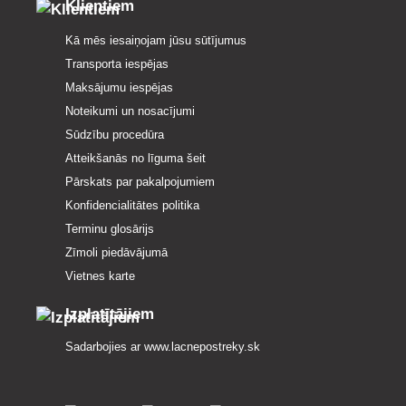
Klientiem
Kā mēs iesaiņojam jūsu sūtījumus
Transporta iespējas
Maksājumu iespējas
Noteikumi un nosacījumi
Sūdzību procedūra
Atteikšanās no līguma šeit
Pārskats par pakalpojumiem
Konfidencialitātes politika
Terminu glosārijs
Zīmoli piedāvājumā
Vietnes karte
Izplatītājiem
Sadarbojies ar
www.lacnepostreky.sk