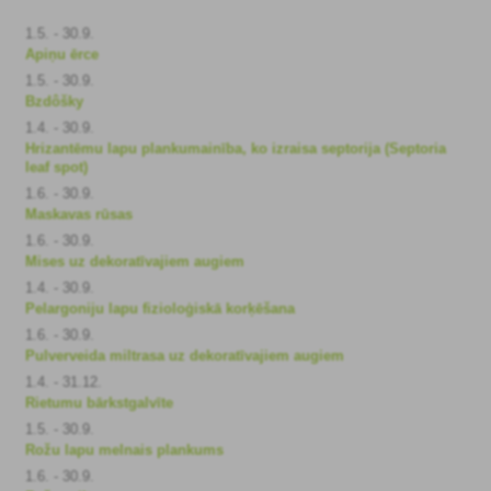
1.5. - 30.9.
Apiņu ērce
1.5. - 30.9.
Bzdôšky
1.4. - 30.9.
Hrizantēmu lapu plankumainība, ko izraisa septorija (Septoria
leaf spot)
1.6. - 30.9.
Maskavas rūsas
1.6. - 30.9.
Mises uz dekoratīvajiem augiem
1.4. - 30.9.
Pelargoniju lapu fizioloģiskā korķēšana
1.6. - 30.9.
Pulverveida miltrasa uz dekoratīvajiem augiem
1.4. - 31.12.
Rietumu bārkstgalvīte
1.5. - 30.9.
Rožu lapu melnais plankums
1.6. - 30.9.