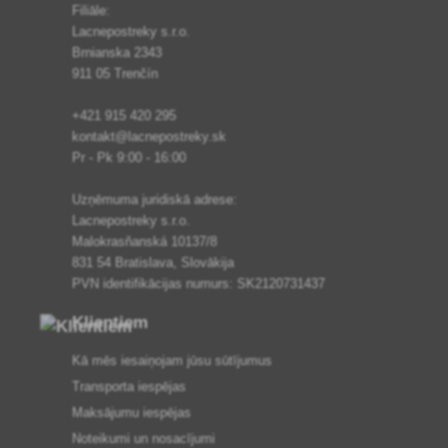
Filiāle:
Lacnepostreky s.r.o.
Brnianska 2343
911 05 Trenčín
+421 915 420 295
kontakt@lacnepostreky.sk
Pr - Pk 9:00 - 16:00
Uzņēmuma juridiskā adrese:
Lacnepostreky s.r.o.
Malokrasňanská 10137/8
831 54 Bratislava, Slovākija
PVN identifikācijas numurs: SK2120731437
Klientiem
Kā mēs iesaiņojam jūsu sūtījumus
Transporta iespējas
Maksājumu iespējas
Noteikumi un nosacījumi