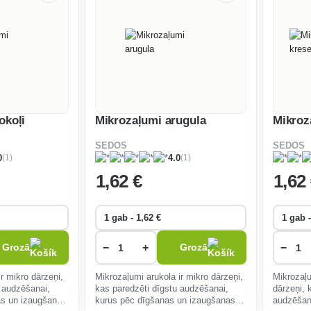
okoļi
Mikrozaļumi arugula
Mikroz
SEDOS
SEDOS
(1)
(1)
0
4.0
1
,62 €
1
,62
−
+
−
Grozā
Grozā
ir mikro dārzeņi,
Mikrozaļumi arukola ir mikro dārzeņi,
Mikrozaļu
u audzēšanai,
kas paredzēti dīgstu audzēšanai,
dārzeņi, 
as un izaugšanas
kurus pēc dīgšanas un izaugšanas
audzēšan