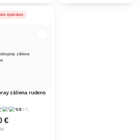
as līdz 5-6 cm garumam
izaugšanas līdz 5-6 cm garumam
n izmanto maizei vai kā
sagriež un izmanto maizei vai kā
ie salātiem v
piedevu pie salāti
ām izpārdots
ray zāliena rudens
(17)
4.8
0 €
€/l