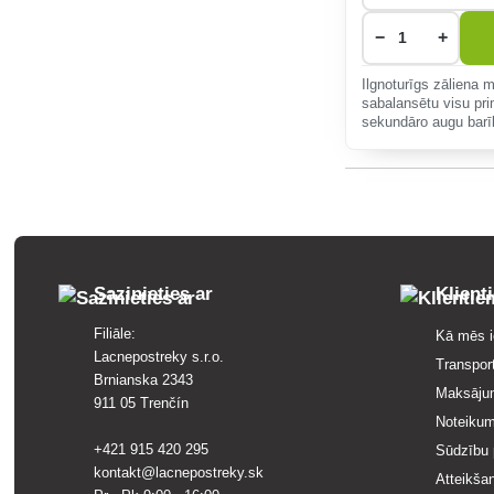
−
+
Ilgnoturīgs zāliena 
sabalansētu visu pr
sekundāro augu barīb
Sazinieties ar
Klient
Filiāle:
Kā mēs i
Lacnepostreky s.r.o.
Transpor
Brnianska 2343
Maksāju
911 05 Trenčín
Noteikum
+421 915 420 295
Sūdzību 
kontakt@lacnepostreky.sk
Atteikša