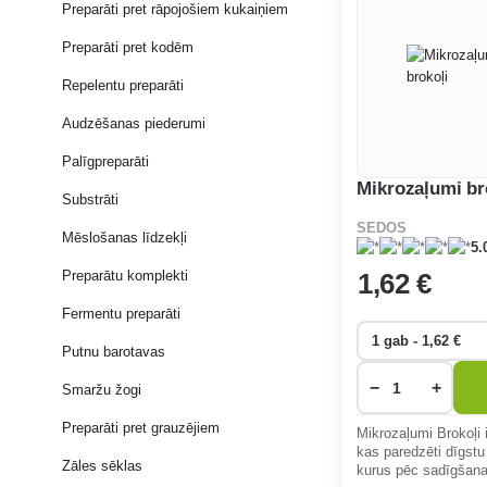
Preparāti pret rāpojošiem kukaiņiem
Preparāti pret kodēm
Repelentu preparāti
Audzēšanas piederumi
Palīgpreparāti
Mikrozaļumi br
Substrāti
SEDOS
Mēslošanas līdzekļi
5.
1
,62 €
Preparātu komplekti
Fermentu preparāti
Putnu barotavas
−
+
Smaržu žogi
Preparāti pret grauzējiem
Mikrozaļumi Brokoļi 
kas paredzēti dīgst
Zāles sēklas
kurus pēc sadīgšan