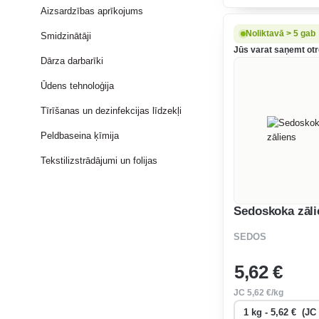
līdz 5-6 cm sagriež 
Aizsardzības aprīkojums
maizei vai kā piedev
vai gaļas.
Noliktavā > 5 gab
Smidzinātāji
Jūs varat saņemt otrd
Dārza darbarīki
Ūdens tehnoloģija
Tīrīšanas un dezinfekcijas līdzekļi
Peldbaseina ķīmija
Tekstilizstrādājumi un folijas
Sedoskoka zāli
SEDOS
5
,62 €
JC
5
,62 €/kg