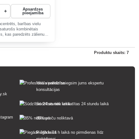
Apsardzes
+
pieejamība
ncentrēts, barības vielu
saturošs kombinētais
s, kas paredzēts zālienu
 rudenī un nodrošina labu
pārziemošanu.
Produktu skaits: 7
Mēs vienmēr sniegsim jums ekspertu
konsultācijas
y.sk
Sūdzības tiek izskatītas 24 stundu laikā
85% preču noliktavā
Piegāde 24 h laikā no pirmdienas līdz
piektdienai