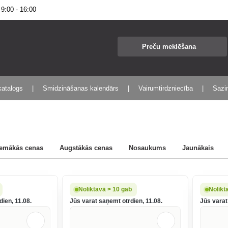
:00 - 16:00
katalogs
Smidzināšanas kalendārs
Vairumtirdzniecība
Sazin
emākās cenas
Augstākās cenas
Nosaukums
Jaunākais
Noliktavā > 10 gab
Nolikt
ien, 11.08.
Jūs varat saņemt otrdien, 11.08.
Jūs varat