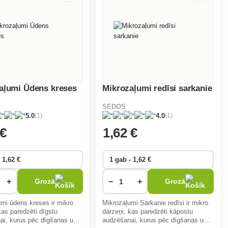
aļumi Ūdens kreses
Mikrozaļumi redīsi sarkanie
SEDOS
(1)
(1)
5.0
4.0
 €
1
,62 €
+
−
+
Grozā
Grozā
mi ūdens kreses ir mikro
Mikrozaļumi Sarkanie redīsi ir mikro
kas paredzēti dīgstu
dārzeņi, kas paredzēti kāpostu
ai, kurus pēc dīgšanas un
audzēšanai, kurus pēc dīgšanas un