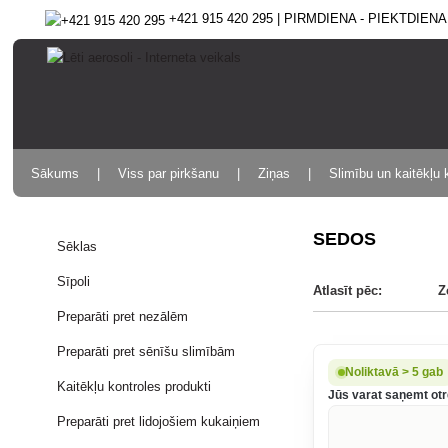
+421 915 420 295 | PIRMDIENA - PIEKTDIENA 9
Sākums
Viss par pirkšanu
Ziņas
Slimību un kaitēkļu 
SEDOS
Sēklas
Sīpoli
Atlasīt pēc:
Z
Preparāti pret nezālēm
Preparāti pret sēnīšu slimībām
Noliktavā > 5 gab
Kaitēkļu kontroles produkti
Jūs varat saņemt otrd
Preparāti pret lidojošiem kukaiņiem