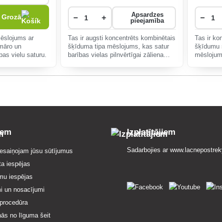
Apsardzes
Grozā
−
+
−
pieejamība
mēslojums ar
Tas ir augsti koncentrēts kombinētais
Tas ir ko
imāro un
šķīduma tipa mēslojums, kas satur
šķīdumu 
as vielu saturu.
barības vielas pilnvērtīgai zāliena
mēslojum
barošanai.
barošanai
zāliena 
iem
Izplatītājiem
Sadarbojies ar
www.lacnepostrek
esaiņojam jūsu sūtījumus
ta iespējas
mu iespējas
i un nosacījumi
procedūra
nās no līguma šeit