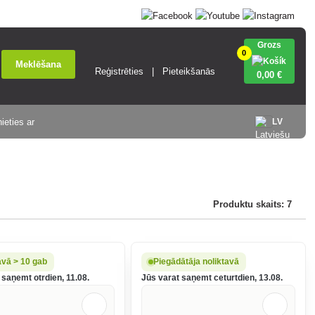
Grozs
0
Meklēšana
Reģistrēties
Pieteikšanās
0
,00 €
ieties ar
LV
Produktu skaits: 7
avā > 10 gab
Piegādātāja noliktavā
 saņemt otrdien, 11.08.
Jūs varat saņemt ceturtdien, 13.08.