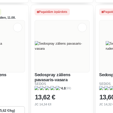
un izmanto
līdz 5-6 cm garumam sagriež un
izaugšan
u pie salātiem
izmanto maizei vai kā piedevu
sagriež u
salātiem vai gaļai.
piedevu p
Pagaidām izpārdots
Pagaid
ien, 11.08.
ens
Sedospray zāliens
Sedosp
pavasaris-vasara
SEDOS
SEDOS
(99)
4.8
13
,62 €
13
,6
JC
14
,34 €/l
JC
14
,32 