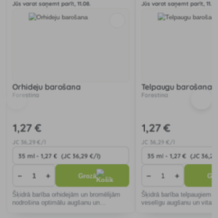
Jūs varat saņemt parīt, 11.08.
Jūs varat saņemt parīt, 11.08
Orhideju barošana
Telpaugu barošana
Forestina
Forestina
1
,27 €
1
,27 €
JC
36
,29 €/l
JC
36
,29 €/l
−
+
−
+
Grozā
Gr
Šķidrā barība orhidejām un bromēlijām
Šķidrā barība telpaugiem v
nodrošina optimālu augšanu un
veselīgu augšanu un vitalitā
ziedēšanu, uztur veselīgas saknes un
sabalansētam barības viel