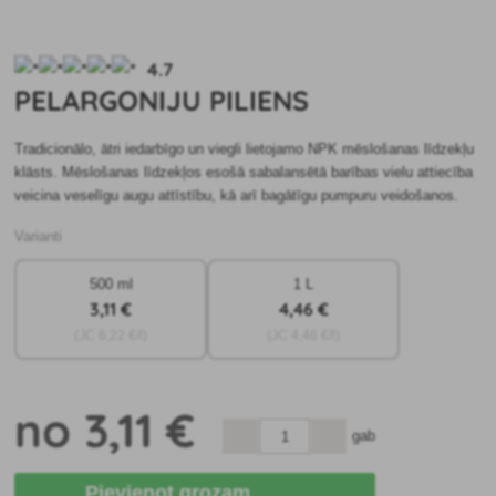
4.7
PELARGONIJU PILIENS
Tradicionālo, ātri iedarbīgo un viegli lietojamo NPK mēslošanas līdzekļu
klāsts. Mēslošanas līdzekļos esošā sabalansētā barības vielu attiecība
veicina veselīgu augu attīstību, kā arī bagātīgu pumpuru veidošanos.
Varianti
500 ml
1 L
3
,11 €
4
,46 €
(JC
6
,22 €/l)
(JC
4
,46 €/l)
no
3
,11 €
gab
Pievienot grozam