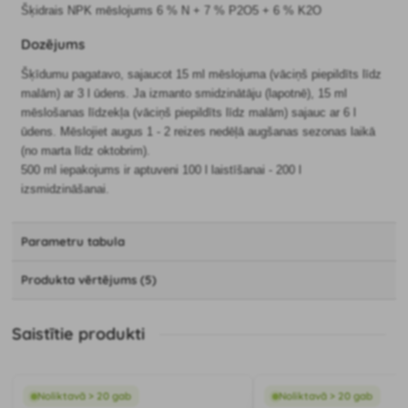
Šķidrais NPK mēslojums 6 % N + 7 % P2O5 + 6 % K2O
Dozējums
Šķīdumu pagatavo, sajaucot 15 ml mēslojuma (vāciņš piepildīts līdz
malām) ar 3 l ūdens. Ja izmanto smidzinātāju (lapotnē), 15 ml
mēslošanas līdzekļa (vāciņš piepildīts līdz malām) sajauc ar 6 l
ūdens. Mēslojiet augus 1 - 2 reizes nedēļā augšanas sezonas laikā
(no marta līdz oktobrim).
500 ml iepakojums ir aptuveni 100 l laistīšanai - 200 l
izsmidzināšanai.
Parametru tabula
Produkta vērtējums (5)
Saistītie produkti
Noliktavā > 20 gab
Noliktavā > 20 gab