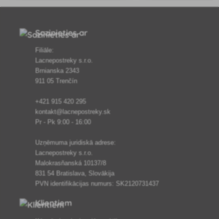
lapas un palielina augu izturību. Viegli
kas satur galvenos makro-
lietojams, pievienojot ūdenim laistīš
mikroelementus sulīgai zaļ
bagā
Sazinieties ar
Filiāle:
Lacnepostreky s.r.o.
Brnianska 2343
911 05 Trenčín
+421 915 420 295
kontakt@lacnepostreky.sk
Pr - Pk 9:00 - 16:00
Uzņēmuma juridiskā adrese:
Lacnepostreky s.r.o.
Malokrasňanská 10137/8
831 54 Bratislava, Slovākija
PVN identifikācijas numurs: SK2120731437
Klientiem