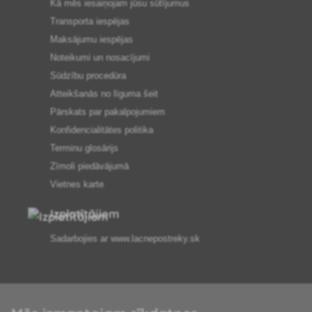
Kā mēs iesaiņojam jūsu sūtījumus
Transporta iespējas
Maksājumu iespējas
Noteikumi un nosacījumi
Sūdzību procedūra
Atteikšanās no līguma šeit
Pārskats par pakalpojumiem
Konfidencialitātes politika
Terminu glosārijs
Zīmoli piedāvājumā
Vietnes karte
Izplatītājiem
Sadarbojies ar
www.lacnepostreky.sk