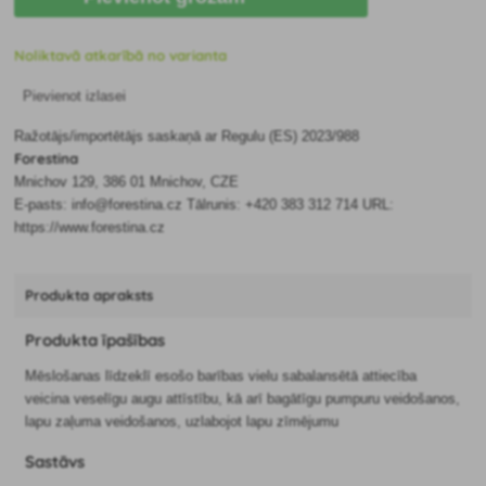
Noliktavā atkarībā no varianta
Pievienot izlasei
Ražotājs/importētājs saskaņā ar Regulu (ES) 2023/988
Forestina
Mnichov 129, 386 01 Mnichov, CZE
E-pasts: info@forestina.cz Tālrunis: +420 383 312 714 URL:
https://www.forestina.cz
Produkta apraksts
Produkta īpašības
Mēslošanas līdzeklī esošo barības vielu sabalansētā attiecība
veicina veselīgu augu attīstību, kā arī bagātīgu pumpuru veidošanos,
lapu zaļuma veidošanos, uzlabojot lapu zīmējumu
Sastāvs