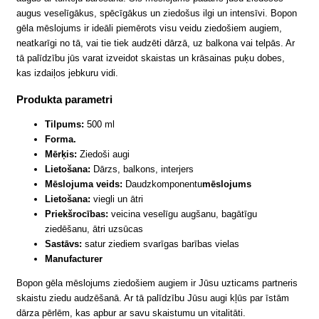
augus veselīgākus, spēcīgākus un ziedošus ilgi un intensīvi. Bopon
gēla mēslojums ir ideāli piemērots visu veidu ziedošiem augiem,
neatkarīgi no tā, vai tie tiek audzēti dārzā, uz balkona vai telpās. Ar
tā palīdzību jūs varat izveidot skaistas un krāsainas puķu dobes,
kas izdaiļos jebkuru vidi.
Produkta parametri
Tilpums:
500 ml
Forma.
Mērķis:
Ziedoši augi
Lietošana:
Dārzs, balkons, interjers
Mēslojuma veids:
Daudzkomponentu
mēslojums
Lietošana:
viegli un ātri
Priekšrocības:
veicina veselīgu augšanu, bagātīgu
ziedēšanu, ātri uzsūcas
Sastāvs:
satur ziediem svarīgas barības vielas
Manufacturer
Bopon gēla mēslojums ziedošiem augiem ir Jūsu uzticams partneris
skaistu ziedu audzēšanā. Ar tā palīdzību Jūsu augi kļūs par īstām
dārza pērlēm, kas apbur ar savu skaistumu un vitalitāti.