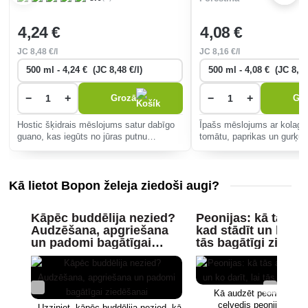
4
,24 €
4
,08 €
JC
8
,48 €/l
JC
8
,16 €/l
−
+
−
+
Grozā
Gr
Hostic šķidrais mēslojums satur dabīgo
Īpašs mēslojums ar kolagēn
guano, kas iegūts no jūras putnu
tomātu, paprikas un gurķu 
mēsliem. Tas ne tikai apgādā augus ar
vitalitāti, veicina ātru augš
nepieciešamajām barības vielām, bet arī
pret stresu un slimībām, 5
ievērojami aktivizē augsnes mikrof
Kā lietot Bopon želeja ziedoši augi?
Kāpēc buddēlija nezied?
Peonijas: kā tās au
Audzēšana, apgriešana
kad stādīt un ko dar
un padomi bagātīgai
tās bagātīgi ziedēt
ziedēšanai
Kā audzēt peonijas? Pr
ceļvedis peoniju audz
Uzziniet, kāpēc buddēlija nezied, kā