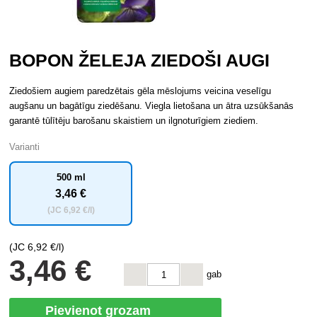
BOPON ŽELEJA ZIEDOŠI AUGI
Ziedošiem augiem paredzētais gēla mēslojums veicina veselīgu
augšanu un bagātīgu ziedēšanu. Viegla lietošana un ātra uzsūkšanās
garantē tūlītēju barošanu skaistiem un ilgnoturīgiem ziediem.
Varianti
500 ml
3
,46 €
(JC
6
,92 €/l)
(JC
6
,92 €/l)
3
,46 €
gab
Pievienot grozam