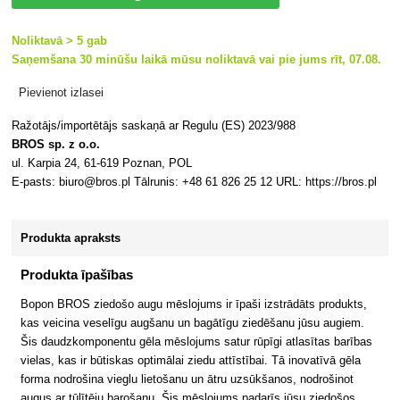
Noliktavā > 5 gab
Saņemšana 30 minūšu laikā mūsu noliktavā vai pie jums rīt, 07.08.
Pievienot izlasei
Ražotājs/importētājs saskaņā ar Regulu (ES) 2023/988
BROS sp. z o.o.
ul. Karpia 24, 61-619 Poznan, POL
E-pasts: biuro@bros.pl Tālrunis: +48 61 826 25 12 URL: https://bros.pl
Produkta apraksts
Produkta īpašības
Bopon BROS ziedošo augu mēslojums ir īpaši izstrādāts produkts,
kas veicina veselīgu augšanu un bagātīgu ziedēšanu jūsu augiem.
Šis daudzkomponentu gēla mēslojums satur rūpīgi atlasītas barības
vielas, kas ir būtiskas optimālai ziedu attīstībai. Tā inovatīvā gēla
forma nodrošina vieglu lietošanu un ātru uzsūkšanos, nodrošinot
augus ar tūlītēju barošanu. Šis mēslojums padarīs jūsu ziedošos