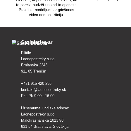
to pareizi audzēt un kad to apgriezt.
Praktiski norādījumi ar griešanas
video demonstrāciju.
Sazinieties ar
Filiāle:
Lacnepostreky s.r.o.
Brnianska 2343
911 05 Trenčín
+421 915 420 295
kontakt@lacnepostreky.sk
Pr - Pk 9:00 - 16:00
Uzņēmuma juridiskā adrese:
Lacnepostreky s.r.o.
Malokrasňanská 10137/8
831 54 Bratislava, Slovākija