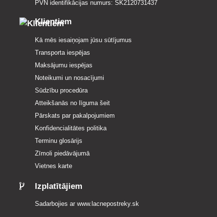
PVN identifikācijas numurs: SK2120731437
Klientiem
Kā mēs iesaiņojam jūsu sūtījumus
Transporta iespējas
Maksājumu iespējas
Noteikumi un nosacījumi
Sūdzību procedūra
Atteikšanās no līguma šeit
Pārskats par pakalpojumiem
Konfidencialitātes politika
Terminu glosārijs
Zīmoli piedāvājumā
Vietnes karte
Izplatītājiem
Sadarbojies ar
www.lacnepostreky.sk