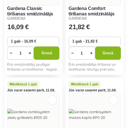
Gardena Classic
Gardena Comfort
tīrīšanas smidzinātājs
tīrīšanas smidzinātājs
GARDENA
GARDENA
18301-20
18303-20
16
,09 €
21
,82 €
−
+
−
+
Grozā
Grozā
Ērts smidzinātājs jaudīgai
Ērts smidzinātājs tīrīšanai un
tīrīšanai un laistīšanai - tagad
laistīšanai. Izturīgs pret salu.
izturīgs pret salu.
Noliktavā 1 gab
Noliktavā 1 gab
Jūs varat saņemt parīt, 11.08.
Jūs varat saņemt parīt, 11.08.