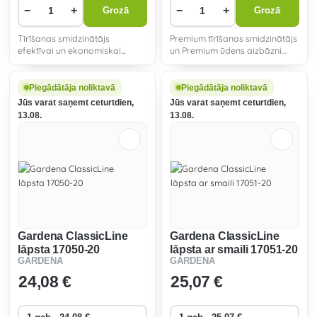
−
+
−
+
Grozā
Grozā
Tīrīšanas smidzinātājs
Premium tīrīšanas smidzinātājs
efektīvai un ekonomiskai
un Premium ūdens aizbāzni
tīrīšanai. Piemērots arī
ērtai tīrīšanai un laistīšanai.
apūdeņošanai. Izturīgs pret
salu.
Piegādātāja noliktavā
Piegādātāja noliktavā
Jūs varat saņemt ceturtdien,
Jūs varat saņemt ceturtdien,
13.08.
13.08.
Gardena ClassicLine
Gardena ClassicLine
lāpsta 17050-20
lāpsta ar smaili 17051-20
GARDENA
GARDENA
24
,08 €
25
,07 €