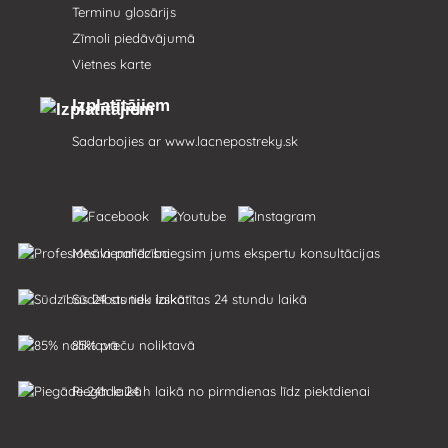
Terminu glosārijs
Zīmoli piedāvājumā
Vietnes karte
Izplatītājiem
Sadarbojies ar
www.lacnepostreky.sk
Mēs vienmēr sniegsim jums ekspertu konsultācijas
Sūdzības tiek izskatītas 24 stundu laikā
85% preču noliktavā
Piegāde 24 h laikā no pirmdienas līdz piektdienai