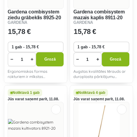
Gardena combisystem
Gardena combisystem
ziedu grābeklis 8925-20
mazais kaplis 8911-20
GARDENA
GARDENA
15
,78 €
15
,78 €
−
+
−
+
Grozā
Grozā
Ergonomiskas formas
Augstas kvalitātes tērauds ar
rokturiem ir mīkstas
duroplasta pārklājumu
pieskāriena detaļas, kas
aizsargā mazos instrumentus
nodrošina lielāku ērtumu
no korozijas, novērš netīrumu
lietošanas laikā. Roktura
iesprūšanu un nodrošina izcilu
Noliktavā 1 gab
Noliktavā 4 gab
izliektais gals novērš rokas
izturību.
Jūs varat saņemt parīt, 11.08.
Jūs varat saņemt parīt, 11.08.
slīdēšanu darba laikā.