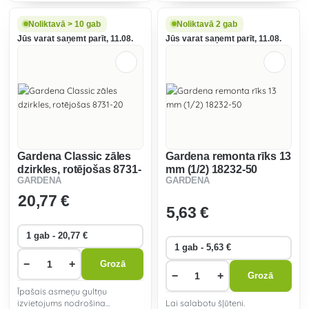
Noliktavā > 10 gab
Noliktavā 2 gab
Jūs varat saņemt parīt, 11.08.
Jūs varat saņemt parīt, 11.08.
Gardena Classic zāles
Gardena remonta rīks 13
dzirkles, rotējošas 8731-
mm (1/2) 18232-50
GARDENA
GARDENA
20
20
,77 €
5
,63 €
−
+
Grozā
−
+
Grozā
Īpašais asmeņu gultņu
izvietojums nodrošina
Lai salabotu šļūteni.