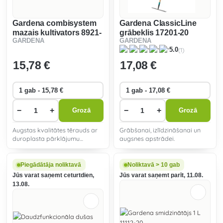
Gardena combisystem
Gardena ClassicLine
mazais kultivators 8921-
grābeklis 17201-20
GARDENA
GARDENA
20
(1)
5.0
15
,78 €
17
,08 €
−
+
−
+
Grozā
Grozā
Augstas kvalitātes tērauds ar
Grābšanai, izlīdzināšanai un
duroplasta pārklājumu
augsnes apstrādei.
aizsargā mazos instrumentus
no korozijas, novērš netīrumu
iesprūšanu un nodrošina izcilu
Piegādātāja noliktavā
Noliktavā > 10 gab
izturību.
Jūs varat saņemt ceturtdien,
Jūs varat saņemt parīt, 11.08.
13.08.