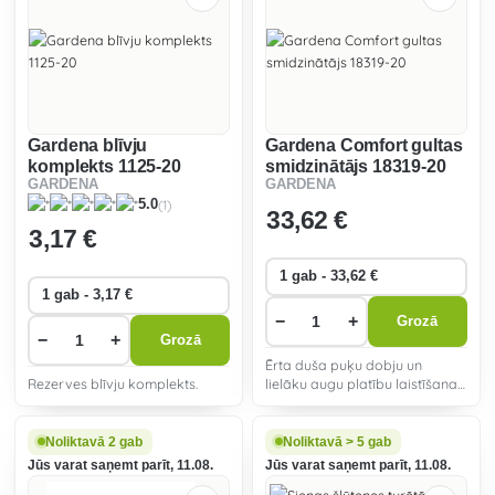
Gardena blīvju
Gardena Comfort gultas
komplekts 1125-20
smidzinātājs 18319-20
GARDENA
GARDENA
(1)
5.0
33
,62 €
3
,17 €
−
+
Grozā
−
+
Grozā
Ērta duša puķu dobju un
Rezerves blīvju komplekts.
lielāku augu platību laistīšanai
- izturīga pret salu.
Noliktavā 2 gab
Noliktavā > 5 gab
Jūs varat saņemt parīt, 11.08.
Jūs varat saņemt parīt, 11.08.