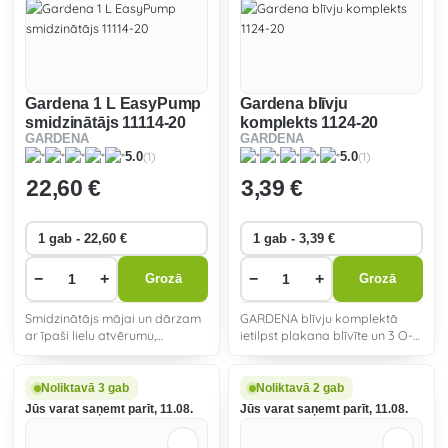
Gardena 1 L EasyPump
Gardena blīvju
smidzinātājs 11114-20
komplekts 1124-20
GARDENA
GARDENA
(1)
(1)
5.0
5.0
22
,60 €
3
,39 €
−
+
−
+
Grozā
Grozā
Smidzinātājs mājai un dārzam
GARDENA blīvju komplektā
ar īpaši lielu atvērumu,
ietilpst plakana blīvīte un 3 O-
darbināms ar akumulatoru.
Ring gredzeni.
Noliktavā 3 gab
Noliktavā 2 gab
Jūs varat saņemt parīt, 11.08.
Jūs varat saņemt parīt, 11.08.