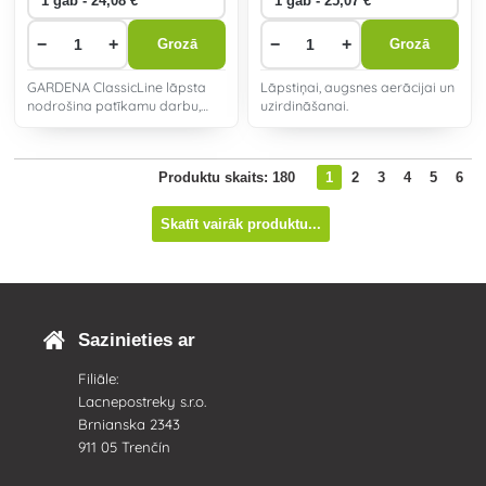
−
+
−
+
Grozā
Grozā
GARDENA ClassicLine lāpsta
Lāpstiņai, augsnes aerācijai un
nodrošina patīkamu darbu,
uzirdināšanai.
lāpstot, aerējot un apgriežot
augsni.
Produktu skaits: 180
1
2
3
4
5
6
Skatīt vairāk produktu...
Sazinieties ar
Filiāle:
Lacnepostreky s.r.o.
Brnianska 2343
911 05 Trenčín