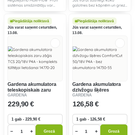
Regulējamo Maxi-Flow "Profi"
Jūs varat sasniegt koku
sistēmas smidzinātāju var
galotnes bez kāpnēm un griezt
iestatīt atbilstoši jūsu
zarus uz zemes, nesakāpjoties.
individuālajām prasībām,
neatkarīgi no tā, vai tā ir
Piegādātāja noliktavā
Piegādātāja noliktavā
spēcīga, intensīva straume vai
Jūs varat saņemt ceturtdien,
Jūs varat saņemt ceturtdien,
smalka migla jutīg
13.08.
13.08.
Gardena akumulatora
Gardena akumulatora
teleskopiskais zaru
dzīvžogu šķēres
GARDENA
GARDENA
zāģis TCS 20/18V P4A -
ComfortCut 50/18V P4A
komplekts tūlītējai
- bez akumulatora
229
,90 €
126
,58 €
lietošanai 14770-20
14730-55
−
+
−
+
Grozā
Grozā