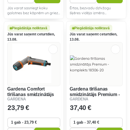
Jūs varat sasniegt koku
Ērtas, bezvadu dzīvžogu
galotnes bez kāpnēm un griezt
šķēres vidēja izmēra
zarus uz zemes, nesakāpjoties.
dzīvžogiem.
Piegādātāja noliktavā
Piegādātāja noliktavā
Jūs varat saņemt ceturtdien,
Jūs varat saņemt ceturtdien,
13.08.
13.08.
Gardena Comfort
Gardena tīrīšanas
tīrīšanas smidzinātājs
smidzinātājs Premium -
GARDENA
GARDENA
ecoPulse 18304-20
komplekts 18306-20
23
,79 €
37
,40 €