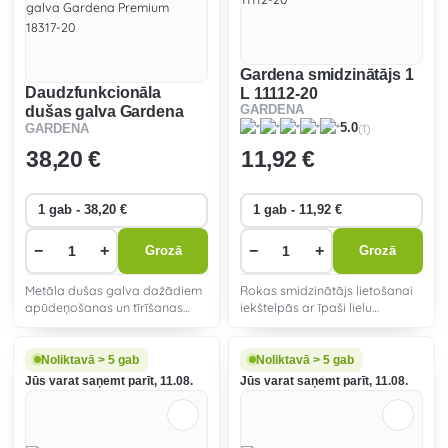
Gardena smidzinātājs 1
Daudzfunkcionāla
L 11112-20
dušas galva Gardena
GARDENA
(1)
5.0
GARDENA
Premium 18317-20
38
,20 €
11
,92 €
−
+
−
+
Grozā
Grozā
Metāla dušas galva dažādiem
Rokas smidzinātājs lietošanai
apūdeņošanas un tīrīšanas
iekštelpās ar īpaši lielu
uzdevumiem ar piecām
atvērumu.
smidzināšanas sprauslām.
Izturīgs pret salu.
Noliktavā > 5 gab
Noliktavā > 5 gab
Jūs varat saņemt parīt, 11.08.
Jūs varat saņemt parīt, 11.08.