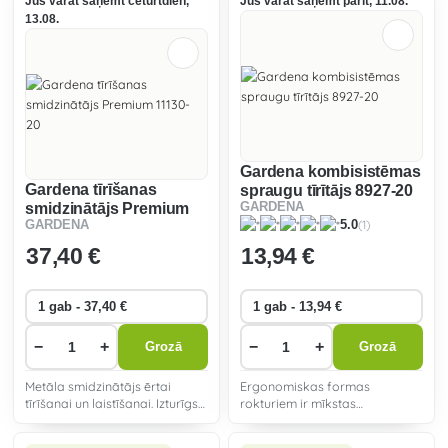
Jūs varat saņemt ceturtdien,
Jūs varat saņemt parīt, 11.08.
13.08.
Gardena kombisistēmas
Gardena tīrīšanas
spraugu tīrītājs 8927-20
smidzinātājs Premium
GARDENA
(1)
5.0
GARDENA
11130-20
37
,40 €
13
,94 €
−
+
−
+
Grozā
Grozā
Metāla smidzinātājs ērtai
Ergonomiskas formas
tīrīšanai un laistīšanai. Izturīgs
rokturiem ir mīkstas
pret salu.
pieskāriena detaļas, kas
nodrošina lielāku ērtumu