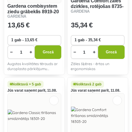
Gardena Comfort zāles
Gardena combisystem
dzirkles, rotējošas 8735-
ziedu grābeklis 8919-20
GARDENA
29
GARDENA
13
,65 €
35
,34 €
−
+
−
+
Grozā
Grozā
Augstas kvalitātes tērauds ar
Zāles šķēres - ērtas un
duroplasta pārklājumu
ergonomiskas
aizsargā mazos instrumentus
no korozijas, novērš netīrumu
iesprūšanu un nodrošina izcilu
Noliktavā > 5 gab
Noliktavā 2 gab
izturību.
Jūs varat saņemt parīt, 11.08.
Jūs varat saņemt parīt, 11.08.