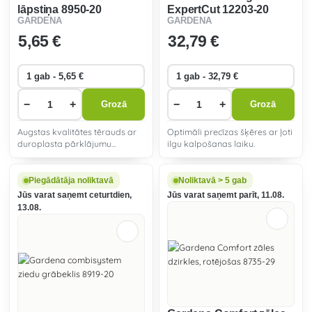
lāpstiņa 8950-20
ExpertCut 12203-20
GARDENA
GARDENA
5
,65 €
32
,79 €
−
+
−
+
Grozā
Grozā
Augstas kvalitātes tērauds ar
Optimāli precīzas šķēres ar ļoti
duroplasta pārklājumu
ilgu kalpošanas laiku.
aizsargā mazos instrumentus
no korozijas, novērš netīrumu
iesprūšanu un nodrošina izcilu
Piegādātāja noliktavā
Noliktavā > 5 gab
izturību.
Jūs varat saņemt ceturtdien,
Jūs varat saņemt parīt, 11.08.
13.08.