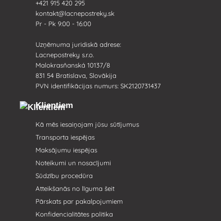
+421 915 420 295
kontakt@lacnepostreky.sk
Pr - Pk 9:00 - 16:00
Uzņēmuma juridiskā adrese:
Lacnepostreky s.r.o.
Malokrasňanská 10137/8
831 54 Bratislava, Slovākija
PVN identifikācijas numurs: SK2120731437
Klientiem
Kā mēs iesaiņojam jūsu sūtījumus
Transporta iespējas
Maksājumu iespējas
Noteikumi un nosacījumi
Sūdzību procedūra
Atteikšanās no līguma šeit
Pārskats par pakalpojumiem
Konfidencialitātes politika