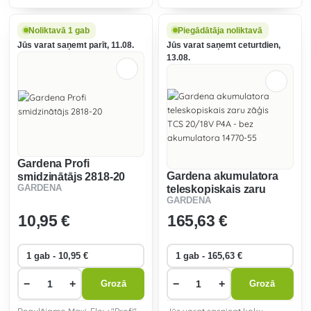
vienmērīgu un ātru griešanu
visā asmeņu garumā.
Noliktavā 1 gab
Piegādātāja noliktavā
Jūs varat saņemt parīt, 11.08.
Jūs varat saņemt ceturtdien,
13.08.
Gardena Profi
Gardena akumulatora
smidzinātājs 2818-20
GARDENA
teleskopiskais zaru
GARDENA
zāģis TCS 20/18V P4A -
bez akumulatora 14770-
10
,95 €
165
,63 €
55
−
+
−
+
Grozā
Grozā