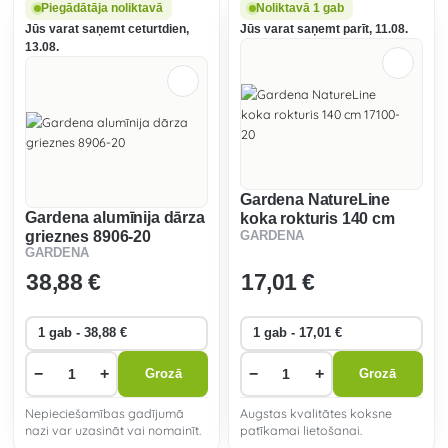
lietošanas laikā. Roktura
Piegādātāja noliktavā
Noliktavā 1 gab
izliektais gals novērš rokas
Jūs varat saņemt ceturtdien,
Jūs varat saņemt parīt, 11.08.
slīdēšanu darba laikā.
13.08.
Gardena NatureLine
Gardena alumīnija dārza
koka rokturis 140 cm
grieznes 8906-20
GARDENA
17100-20
GARDENA
38
,88 €
17
,01 €
−
+
−
+
Grozā
Grozā
Nepieciešamības gadījumā
Augstas kvalitātes koksne
nazi var uzasināt vai nomainīt.
patīkamai lietošanai.