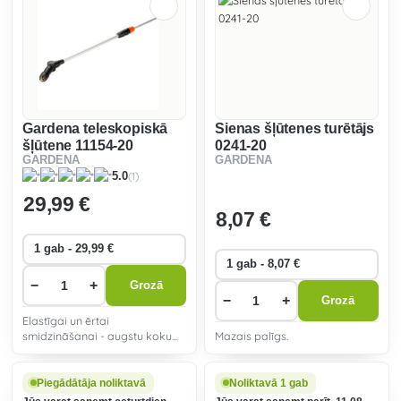
Gardena teleskopiskā
Sienas šļūtenes turētājs
šļūtene 11154-20
0241-20
GARDENA
GARDENA
(1)
5.0
29
,99 €
8
,07 €
−
+
Grozā
−
+
Grozā
Elastīgai un ērtai
smidzināšanai - augstu koku
Mazais palīgs.
vainagos vai augos tuvu
zemei.
Piegādātāja noliktavā
Noliktavā 1 gab