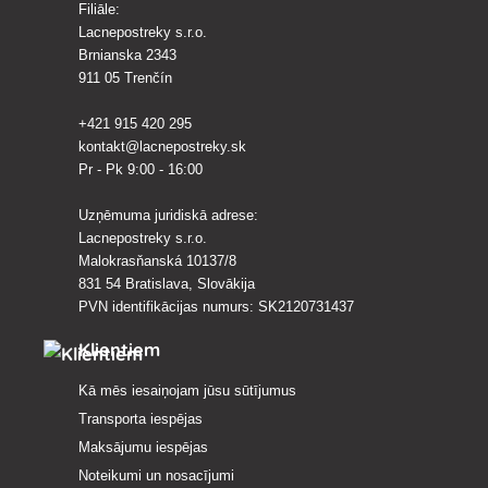
Filiāle:
Lacnepostreky s.r.o.
Brnianska 2343
911 05 Trenčín
+421 915 420 295
kontakt@lacnepostreky.sk
Pr - Pk 9:00 - 16:00
Uzņēmuma juridiskā adrese:
Lacnepostreky s.r.o.
Malokrasňanská 10137/8
831 54 Bratislava, Slovākija
PVN identifikācijas numurs: SK2120731437
Klientiem
Kā mēs iesaiņojam jūsu sūtījumus
Transporta iespējas
Maksājumu iespējas
Noteikumi un nosacījumi