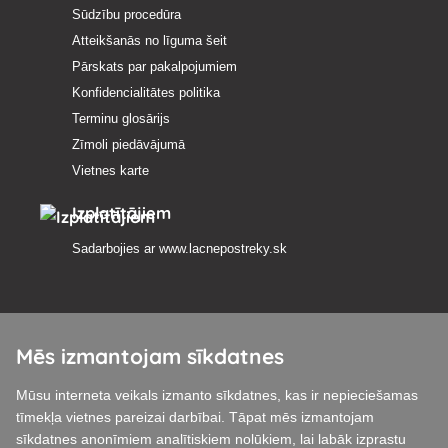
Sūdzību procedūra
Atteikšanās no līguma šeit
Pārskats par pakalpojumiem
Konfidencialitātes politika
Terminu glosārijs
Zīmoli piedāvājumā
Vietnes karte
Izplatītājiem
Sadarbojies ar
www.lacnepostreky.sk
Mēs izmantojam sīkdatnes
Mēs vienmēr sniegsim jums ekspertu konsultācijas
Mūsu interneta veikals izmanto sīkdatnes, kas ir nepieciešamas
Sūdzības tiek izskatītas 24 stundu laikā
tīmekļa vietnes pareizai darbībai. Tāpat mēs izmantojam
sīkdatnes anonīmiem analītiskiem nolūkiem, lai labāk izprastu