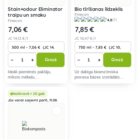
Stain+odour Eliminator
Bio tīrīšanas līdzeklis
traipu un smaku
Finecon
4.8
(5)
likvidētājs suņiem un
Finecon
kaķiem
7
,06 €
7
,85 €
JC
14
,12 €/l
JC
10
,47 €/l
−
+
−
+
Grozā
Grozā
Ideāli piemērots paklāju,
Uz dabīga bioenzīmiska
mīksto mēbeļu,
procesa bāzes izstrādāts
tekstilizstrādājumu, audzētavu,
līdzeklis cieto virsmu,
tualešu, apavu un citu virsmu
piemēram, grīdu, vannas
tīrīšanai no dažāda veida
istabu, tualešu, flīžu, virtuvju,
Noliktavā > 20 gab
traipiem un smakām.
tīrīšanai.
Jūs varat saņemt parīt, 11.08.