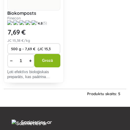
Biokomposts
Finecon
4.8
(5)
7
,69 €
JC
15
,38 €/kg
−
+
Grozā
Ļoti efektīvs bioloģiskais
preparāts, kas paātrina
organisko vielu sadalīšanos
dārza kompostos.
Produktu skaits: 5
Sazinieties ar