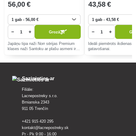
56
,00 €
43
,58 €
−
+
−
+
Grozā
Gr
Japāņu tipa naži Norr sērijas Premium
Ideāli piemērots ikdienas ē
klases naži Santoku ar plašu asmeni ir
gatavošanai.
piemēroti zivju, gaļas un dārzeņu
pagatavošanai. Perfekts un augstas
kvalitātes nazis ar koka rokturi, tam ir s
Sazinieties ar
Filiāle:
Lacnepostreky s.r.o.
Brnianska 2343
911 05 Trenčín
+421 915 420 295
kontakt@lacnepostreky.sk
Pr - Pk 9:00 - 16:00