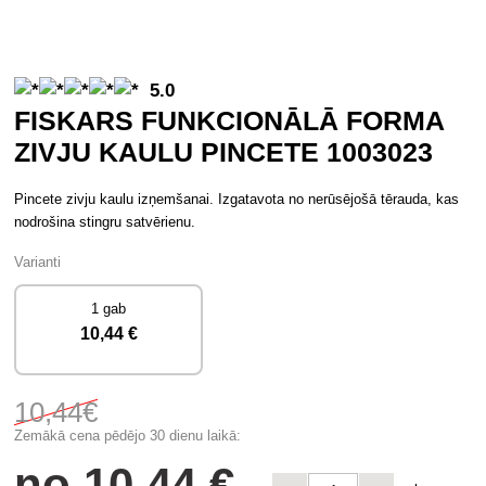
5.0
FISKARS FUNKCIONĀLĀ FORMA
ZIVJU KAULU PINCETE 1003023
Pincete zivju kaulu izņemšanai. Izgatavota no nerūsējošā tērauda, kas
nodrošina stingru satvērienu.
Varianti
1 gab
10
,44 €
10
,44€
Zemākā cena pēdējo 30 dienu laikā:
no
10
,44 €