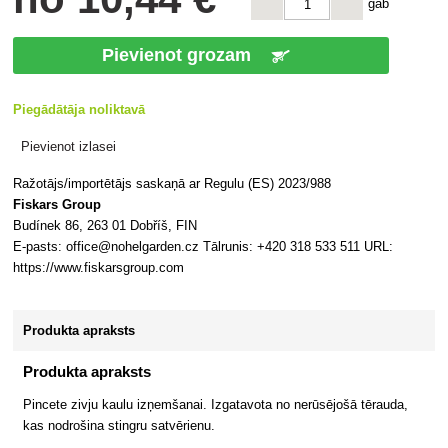
gab
Pievienot grozam
Piegādātāja noliktavā
Pievienot izlasei
Ražotājs/importētājs saskaņā ar Regulu (ES) 2023/988
Fiskars Group
Budínek 86, 263 01 Dobříš, FIN
E-pasts: office@nohelgarden.cz Tālrunis: +420 318 533 511 URL:
https://www.fiskarsgroup.com
Produkta apraksts
Produkta apraksts
Pincete zivju kaulu izņemšanai. Izgatavota no nerūsējošā tērauda,
kas nodrošina stingru satvērienu.