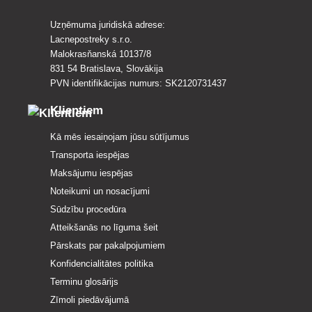
Uzņēmuma juridiskā adrese:
Lacnepostreky s.r.o.
Malokrasňanská 10137/8
831 54 Bratislava, Slovākija
PVN identifikācijas numurs: SK2120731437
Klientiem
Kā mēs iesaiņojam jūsu sūtījumus
Transporta iespējas
Maksājumu iespējas
Noteikumi un nosacījumi
Sūdzību procedūra
Atteikšanās no līguma šeit
Pārskats par pakalpojumiem
Konfidencialitātes politika
Terminu glosārijs
Zīmoli piedāvājumā