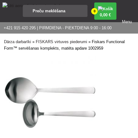
0
0
,00 €
Menu
+421 915 420 295 | PIRMDIENA - PIEKTDIENA 9:00 - 16:00
Dārza darbarīki
»
FISKARS virtuves piederumi
»
Fiskars Functional
Form™ servēšanas komplekts, matēta apdare 1002959