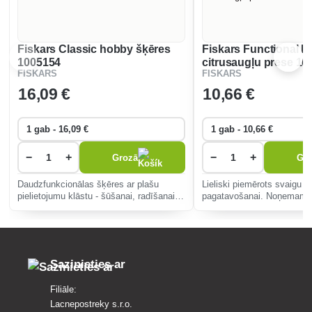
Fiskars Classic hobby šķēres
Fiskars Functional 
1005154
citrusaugļu prese 10
FISKARS
FISKARS
16
,09 €
10
,66 €
−
+
−
+
Grozā
Gr
Daudzfunkcionālas šķēres ar plašu
Lieliski piemērots svaigu s
pielietojumu klāstu - šūšanai, radīšanai
pagatavošanai. Noņemama
vai birojā.
Sazinieties ar
Filiāle:
Lacnepostreky s.r.o.