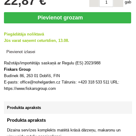
22
,87 €
gab
Pievienot grozam
Piegādātāja noliktavā
Jūs varat saņemt ceturtdien, 13.08.
Pievienot izlasei
Ražotājs/importētājs saskaņā ar Regulu (ES) 2023/988
Fiskars Group
Budínek 86, 263 01 Dobříš, FIN
E-pasts: office@nohelgarden.cz Tālrunis: +420 318 533 511 URL:
https://www.fiskarsgroup.com
Produkta apraksts
Produkta apraksts
Dizaina servīzes komplekts matētā krāsā dārzeņu, makaronu un