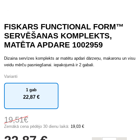
FISKARS FUNCTIONAL FORM™
SERVĒŠANAS KOMPLEKTS,
MATĒTA APDARE 1002959
Dizaina servīzes komplekts ar matētu apdari dārzeņu, makaronu un visu
veidu mērču pasniegšanai. iepakojumā ir 2 gabali.
Varianti
1 gab
22
,87 €
19
,51€
Zemākā cena pēdējo 30 dienu laikā:
19
,03 €