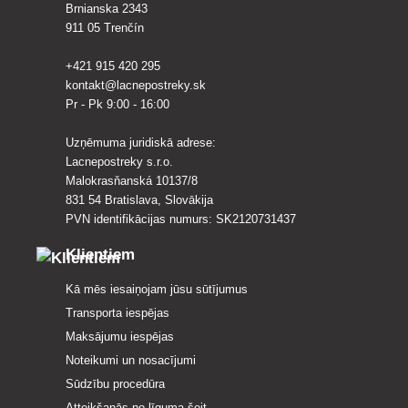
Brnianska 2343
911 05 Trenčín
+421 915 420 295
kontakt@lacnepostreky.sk
Pr - Pk 9:00 - 16:00
Uzņēmuma juridiskā adrese:
Lacnepostreky s.r.o.
Malokrasňanská 10137/8
831 54 Bratislava, Slovākija
PVN identifikācijas numurs: SK2120731437
Klientiem
Kā mēs iesaiņojam jūsu sūtījumus
Transporta iespējas
Maksājumu iespējas
Noteikumi un nosacījumi
Sūdzību procedūra
Atteikšanās no līguma šeit