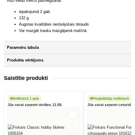
visu veidu mērču pasniegšanai.
iepakojumā 2 gab.
132 g
Augstas kvalitātes nerūsējošais tērauds
Var mazgāt trauku mazgājamā mašīnā
Parametru tabula
Produkta vērtējums
Saistītie produkti
Noliktavā 1 gab
Piegādātāja noliktavā
Jūs varat saņemt otrdien, 11.08.
Jūs varat saņemt ceturtdien