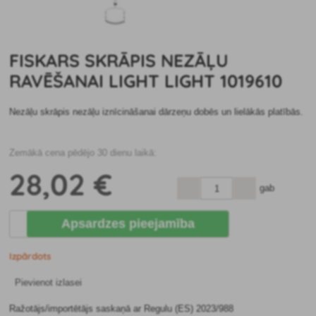
FISKARS SKRĀPIS NEZĀĻU
RAVĒŠANAI LIGHT LIGHT 1019610
Nezāļu skrāpis nezāļu iznīcināšanai dārzeņu dobēs un lielākās platībās.
Zemākā cena pēdējo 30 dienu laikā:
28
,02 €
gab
Apsardzes pieejamība
Izpārdots
Pievienot izlasei
Ražotājs/importētājs saskaņā ar Regulu (ES) 2023/988