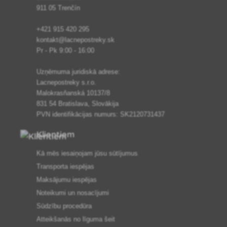
911 05 Trenčín
+421 915 420 295
kontakt@lacnepostreky.sk
Pr - Pk 9:00 - 16:00
Uzņēmuma juridiskā adrese:
Lacnepostreky s.r.o.
Malokrasňanská 10137/8
831 54 Bratislava, Slovākija
PVN identifikācijas numurs: SK2120731437
Klientiem
Kā mēs iesaiņojam jūsu sūtījumus
Transporta iespējas
Maksājumu iespējas
Noteikumi un nosacījumi
Sūdzību procedūra
Atteikšanās no līguma šeit