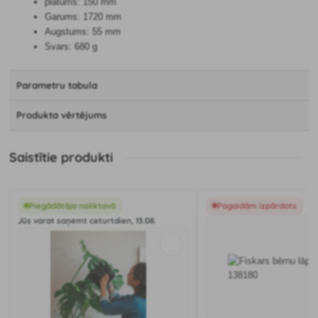
platums: 150 mm
Garums: 1720 mm
Augstums: 55 mm
Svars: 680 g
Parametru tabula
Produkta vērtējums
Saistītie produkti
Piegādātāja noliktavā
Pagaidām izpārdots
Jūs varat saņemt ceturtdien, 13.08.