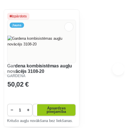
Izpārdots
Jauns
Gardena kombisistēmas augļu
novācējs 3108-20
GARDENA
50
,02 €
Apsardzes
−
+
pieejamība
Kritušo augļu novākšana bez liekšanas.