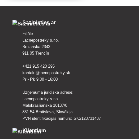
Sazinieties ar
Filiāle:
Lacnepostreky s.r.o.
Brnianska 2343
911 05 Trenčín
+421 915 420 295
kontakt@lacnepostreky.sk
Pr - Pk 9:00 - 16:00
Uzņēmuma juridiskā adrese:
Lacnepostreky s.r.o.
Malokrasňanská 10137/8
831 54 Bratislava, Slovākija
PVN identifikācijas numurs: SK2120731437
Klientiem