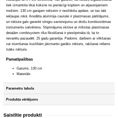
tiek izmantota tikai koksne no pienācīgi koptiem un atjaunojamiem
mežiem. 130 cm garajam rokturim ir neslīdoša apdare, un tas labi
iekļaujas rokā. Anodēta alumīnija caurulei ir plastmasas pārklājums,
un roktura gals garantē stingru savienojumu un drošu kombisistēmas
instrumentu satvērienu. Stiprinājuma skrūve ar mīkstas plastmasas
detaļām combisystem rīka fiksēšanai ir piestiprināta tā, lai to
nevarētu pazaudēt. 25 gadu garantija. Padoms: darbiem ar vilkšanas
vai stumšanas kustībām jāizmanto garāks rokturis, rakšanai vēlams
īsāks rokturis.
Pamatīpašības
Garums: 130 cm
Materiāls
Parametru tabula
Produkta vērtējums
Saistītie produkti