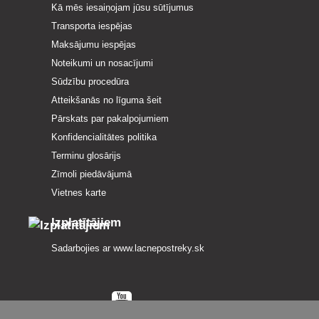
Kā mēs iesaiņojam jūsu sūtījumus
Transporta iespējas
Maksājumu iespējas
Noteikumi un nosacījumi
Sūdzību procedūra
Atteikšanās no līguma šeit
Pārskats par pakalpojumiem
Konfidencialitātes politika
Terminu glosārijs
Zīmoli piedāvājumā
Vietnes karte
Izplatītājiem
Sadarbojies ar
www.lacnepostreky.sk