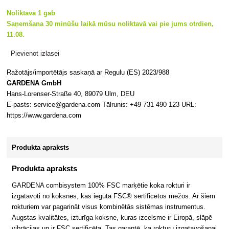
Noliktavā 1 gab
Saņemšana 30 minūšu laikā mūsu noliktavā vai pie jums otrdien,
11.08.
Pievienot izlasei
Ražotājs/importētājs saskaņā ar Regulu (ES) 2023/988
GARDENA GmbH
Hans-Lorenser-Straße 40, 89079 Ulm, DEU
E-pasts: service@gardena.com Tālrunis: +49 731 490 123 URL:
https://www.gardena.com
Produkta apraksts
Produkta apraksts
GARDENA combisystem 100% FSC marķētie koka rokturi ir
izgatavoti no koksnes, kas iegūta FSC® sertificētos mežos. Ar šiem
rokturiem var pagarināt visus kombinētās sistēmas instrumentus.
Augstas kvalitātes, izturīga koksne, kuras izcelsme ir Eiropā, slāpē
vibrācijas un ir FSC sertificēta. Tas garantē, ka rokturu izgatavošanai