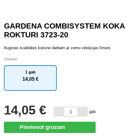
GARDENA COMBISYSTEM KOKA
ROKTURI 3723-20
Augstas kvalitātes koksne darbam ar zemu vibrācijas līmeni.
Varianti
1 gab
14
,05 €
14
,05 €
gab
Pievienot grozam