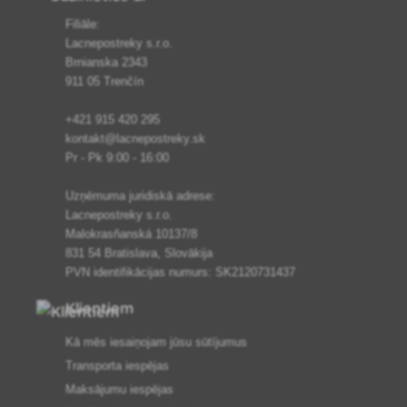
Filiāle:
Lacnepostreky s.r.o.
Brnianska 2343
911 05 Trenčín
+421 915 420 295
kontakt@lacnepostreky.sk
Pr - Pk 9:00 - 16:00
Uzņēmuma juridiskā adrese:
Lacnepostreky s.r.o.
Malokrasňanská 10137/8
831 54 Bratislava, Slovākija
PVN identifikācijas numurs: SK2120731437
Klientiem
Kā mēs iesaiņojam jūsu sūtījumus
Transporta iespējas
Maksājumu iespējas