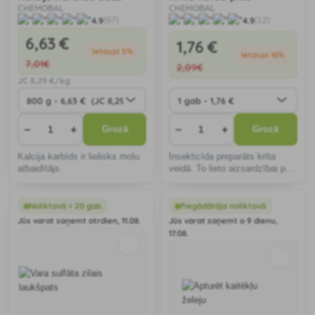
CHEMOBAL
CHEMOBAL
4.9
4.9
(97)
(12)
6
,63 €
1
,76 €
Ietaupi 5%
Ietaupi 16%
7
,01€
2
,09€
JC
8
,29 €/kg
−
+
−
+
Grozā
Grozā
Kalcija karbīds ir lielisks molu
Insekticīda preparāts krīta
atbaidītājs.
veidā. To lieto aizsardzībai pret
skudrām slēgtās telpās.
Noliktavā > 20 gab
Piegādātāja noliktavā
Jūs varat saņemt otrdien, 11.08.
Jūs varat saņemt o 9 dienu,
17.08.