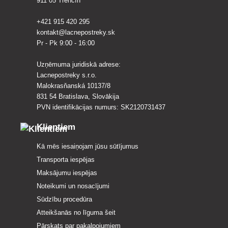
911 05 Trenčín
+421 915 420 295
kontakt@lacnepostreky.sk
Pr - Pk 9:00 - 16:00
Uzņēmuma juridiskā adrese:
Lacnepostreky s.r.o.
Malokrasňanská 10137/8
831 54 Bratislava, Slovākija
PVN identifikācijas numurs: SK2120731437
Klientiem
Kā mēs iesaiņojam jūsu sūtījumus
Transporta iespējas
Maksājumu iespējas
Noteikumi un nosacījumi
Sūdzību procedūra
Atteikšanās no līguma šeit
Pārskats par pakalpojumiem