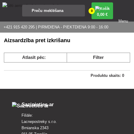
0
0
,00 €
Menu
+421 915 420 295 | PIRMDIENA - PIEKTDIENA 9:00 - 16:00
Aizsardzība pret izkrišanu
Atlasīt pēc:
Filter
Produktu skaits: 0
Sazinieties ar
Filiāle:
Lacnepostreky s.r.o.
Brnianska 2343