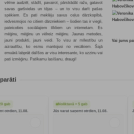
vēlme audzēt, stādīt, pavairot, pārstrādāt ražu, gatavot
savas garšvielas un tējas – un to visu darīt pašas
spēkiem. Es pati meklēju savus ceļus dārzkopībā,
iedvesmojos no citiem dārzniekiem – šodien tas ir viegli,
pateicoties sociālajiem tīkliem un internetam. Es
mēģinu, mēģinu un vēlreiz mēģinu. Jaunas metodes,
jauni produkti, jauni veidi. To visu ar mīlestību un
Vai jums pa
aizrautību, ko esmu mantojusi no vecākiem. Šajā
emuārā labprāt dalīšos ar visu interesanto, ko uzzinu vai
pati izmēģinu. Patīkamu lasīšanu, draugi!
parāti
20 gab
Noliktavā > 5 gab
t otrdien, 11.08.
Jūs varat saņemt otrdien, 11.08.