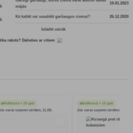
Garšīgi garšaugi, kurus ziemā varat audzēt savās
19.01.2023
mājās
Kā kaltēt vai sasaldēt garšaugus ziemai?
26.12.2020
Ielādēt vairāk
tika raksts? Dalieties ar citiem
Noliktavā > 20 gab
Noliktavā > 10 gab
Jūs varat saņemt otrdien, 11.08.
Jūs varat saņemt otrdien, 11.08.