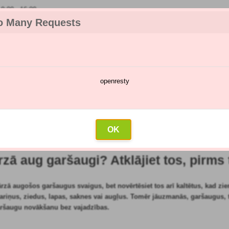
:00 - 16:00
o Many Requests
openresty
katalogs
Smidzināšanas kalendārs
Vairumtirdzniecība
Sazin
lpojumu dārzs
»
Garšaugi
»
Vai jūsu dārzā aug garšaugi? Atklājiet tos, pirms 
OK
rzā aug garšaugi? Atklājiet tos, pirms 
ārzā augošos garšaugus svaigus, bet novērtēsiet tos arī kaltētus, kad z
 zariņus, ziedus, lapas, saknes vai augļus. Tomēr jāuzmanās, garšaugus, tā
 garšaugu novākšanu bez vajadzības.