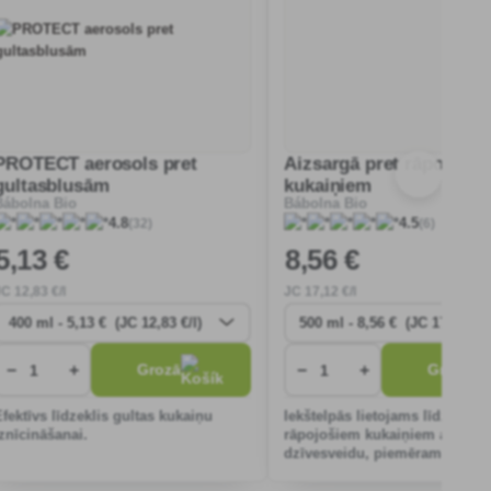
PROTECT aerosols pret
Aizsargā pret rāpojoši
gultasblusām
kukaiņiem
Bábolna Bio
Bábolna Bio
(32)
(6)
4.8
4.5
5
,13 €
8
,56 €
JC
12
,83 €/l
JC
17
,12 €/l
−
+
−
+
Grozā
Grozā
Efektīvs līdzeklis gultas kukaiņu
Iekštelpās lietojams līdzeklis 
iznīcināšanai.
rāpojošiem kukaiņiem ar slēp
dzīvesveidu, piemēram, tarak
skudrām, zirnekļiem, rāpuļiem