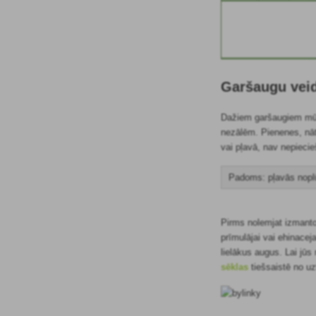
Garšaugu veid
Dažiem garšaugiem mūsu
nezālēm. Pienenes, nāt
vai pļavā, nav nepieci
Padoms: pļavās noplū
Pirms nolemjat izmantot
prīmulājai vai ehinacej
lielākus augus. Lai jūs
sēklas
tiešsaistē no uz