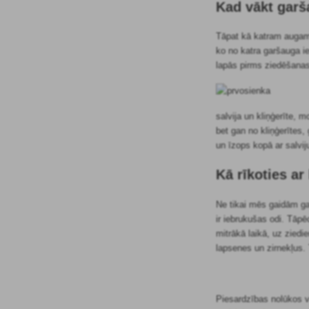
Kad vākt garš
Tāpat kā katram augam ir
ko no katra garšauga ie
lapās pirms ziedēšanas
salvija un kliņģerīte, 
bet gan no kliņģerītes,
un īzops kopā ar salviju
Kā rīkoties a
Ne tikai mēs gaidām ga
ir iebrukušas odi. Tāp
mitrākā laikā, uz zied
lapsenes un zirnekļus
Piesardzības nolūkos va