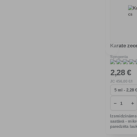
Karate zeo
Syngenta
2
,28 €
JC
456
,00 €/l
−
+
Izsmidzināms 
sastāvā - mikr
paredzēta lau
aizsardzībai p