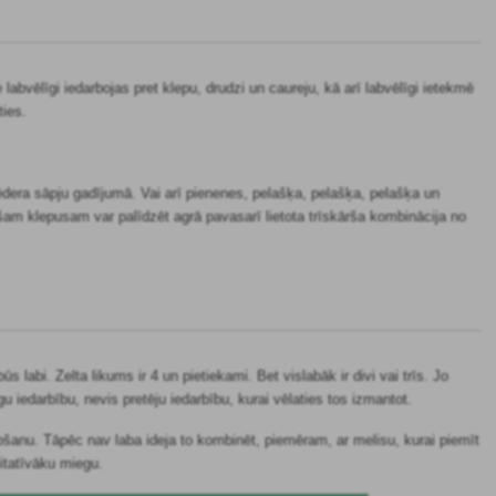
labvēlīgi iedarbojas pret klepu, drudzi un caureju, kā arī labvēlīgi ietekmē
ties.
ēdera sāpju gadījumā. Vai arī pienenes, pelašķa, pelašķa, pelašķa un
šam klepusam var palīdzēt agrā pavasarī lietota trīskārša kombinācija no
abi. Zelta likums ir 4 un pietiekami. Bet vislabāk ir divi vai trīs. Jo
 iedarbību, nevis pretēju iedarbību, kurai vēlaties tos izmantot.
šanu. Tāpēc nav laba ideja to kombinēt, piemēram, ar melisu, kurai piemīt
itatīvāku miegu.