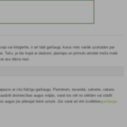
a vai kliņģerīte, ir arī tādi garšaugi, kurus mēs vairāk uzskatām par
ai. Taču, ja tās kopā ar dadzeni, pļavlapu un prīmulu atrodat meža malā
ai asu dārza nazi.
sajaucis ar citu līdzīgu garšaugu. Piemēram, lavandai, salvetei, vakara
ies audzēt ārstniecības augus mājās, varat tos sēt no sēklām vai stādīt
šos augus jūs plānojat lietot uzturā.
Jūs varat arī ērti izvēlēties
garšaugu