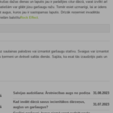
likušas
dažas dienas un laputis jau ir parādījies citur dārzā, varat izvilkt arī
 patiešām var glābt jūsu garšaugu ražu. Tomēr esiet uzmanīgi, lai ar ūdens
at augus, kuros jau ir sastopamas laputis. Drīzāk noņemiet invadētās
ielām balstītu
Rock Effect
.
t uz saulainas palodzes vai izmantot garšaugu statīvu. Svaigus var izmantot
īs ķermeni un dvēseli saltās dienās. Sajūta, ka esat tās izaudzējis pats un
Salvijas audzēšana: Ārstniecības augs no podiņa
31.08.2023
Kad ievākt dārzā savus iecienītākos dārzeņus,
31.07.2023
augļus un garšaugus?