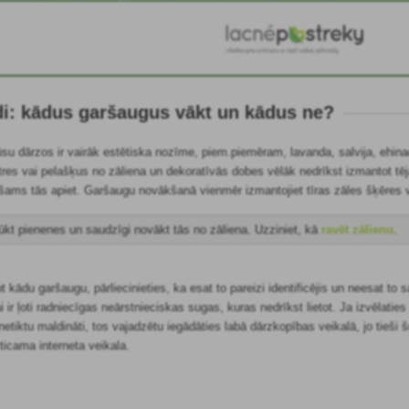
i: kādus garšaugus vākt un kādus ne?
 dārzos ir vairāk estētiska nozīme, piem.piemēram, lavanda, salvija, ehinacej
res vai pelašķus no zāliena un dekoratīvās dobes vēlāk nedrīkst izmantot tēj
ešams tās apiet. Garšaugu novākšanā vienmēr izmantojiet tīras zāles šķēres v
kt pienenes un saudzīgi novākt tās no zāliena. Uzziniet, kā
ravēt zālienu
.
 kādu garšaugu, pārliecinieties, ka esat to pareizi identificējis un neesat to 
ai ir ļoti radniecīgas neārstnieciskas sugas, kuras nedrīkst lietot. Ja izvēlat
 netiktu maldināti, tos vajadzētu iegādāties labā dārzkopības veikalā, jo tieši 
ticama interneta veikala.