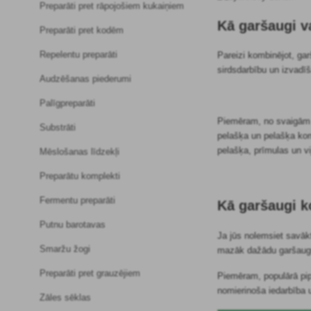
Preparāti pret rāpojošiem kukaiņiem
Kā garšaugi 
Preparāti pret kodēm
Repelentu preparāti
Pareizi kombinējot, gar
sirdsdarbību un izvadī
Audzēšanas piederumi
Palīgpreparāti
Piemēram, no svaigām p
Substrāti
pelašķa un pelašķa kom
pelašķa, prīmulas un vi
Mēslošanas līdzekļi
Preparātu komplekti
Fermentu preparāti
Kā garšaugi k
Putnu barotavas
Ja jūs nolemsiet savākt
Smaržu žogi
mazāk dažādu garšaugu j
Preparāti pret grauzējiem
Piemēram, populārā pip
nomierinoša iedarbība 
Zāles sēklas