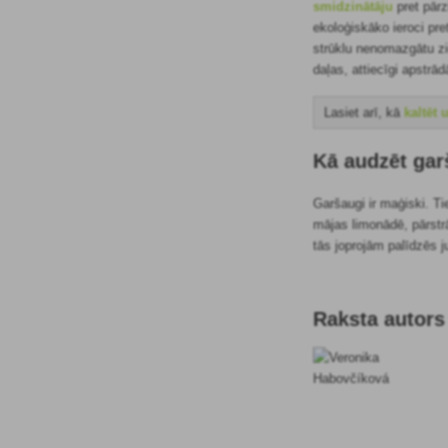
smidzinātāju
pret pār
ekoloģiskāko ieroci pre
strūklu nenomazgātu zi
daļas, attiecīgi apstrā
Lasiet arī, kā
kaltēt
Kā audzēt ga
Garšaugi ir maģiski. Ti
mājas limonādē, pārstrā
tās joprojām palīdzēs j
Raksta autors