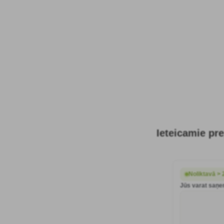
Ieteicamie pre
Noliktavā > 
Jūs varat saņem