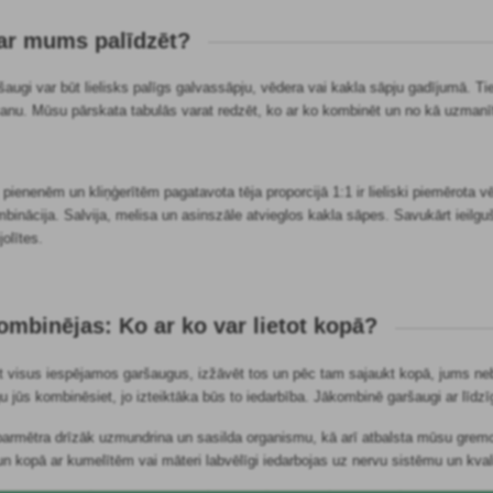
var mums palīdzēt?
šaugi var būt lielisks palīgs galvassāpju, vēdera vai kakla sāpju gadījumā. Tie 
šanu. Mūsu pārskata tabulās varat redzēt, ko ar ko kombinēt un no kā uzmanī
ienenēm un kliņģerītēm pagatavota tēja proporcijā 1:1 ir lieliski piemērota v
binācija. Salvija, melisa un asinszāle atvieglos kakla sāpes. Savukārt ieilgu
jolītes.
ombinējas: Ko ar ko var lietot kopā?
 visus iespējamos garšaugus, izžāvēt tos un pēc tam sajaukt kopā, jums nebūs l
ūs kombinēsiet, jo izteiktāka būs to iedarbība. Jākombinē garšaugi ar līdzīgu
armētra drīzāk uzmundrina un sasilda organismu, kā arī atbalsta mūsu gremo
un kopā ar kumelītēm vai māteri labvēlīgi iedarbojas uz nervu sistēmu un kval