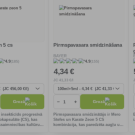
n 5 cs
Pirmspavasara smidzināšana
BAYER
(185)
(155)
4.9
4.9
4
,34 €
JC
41
,33 €/l
−
+
Grozā
Grozā
insekticīds progresīvā
Pirmspavasara smidzinātājs ir Mero
okapsulāte (CS), kas
Stefes un Karate Zeon 5 CS
ksaimniecības kultūru
kombinācija, kas paredzēta augļu un
ret zīdītāju un
dekoratīvo koku pavasara apstrādei