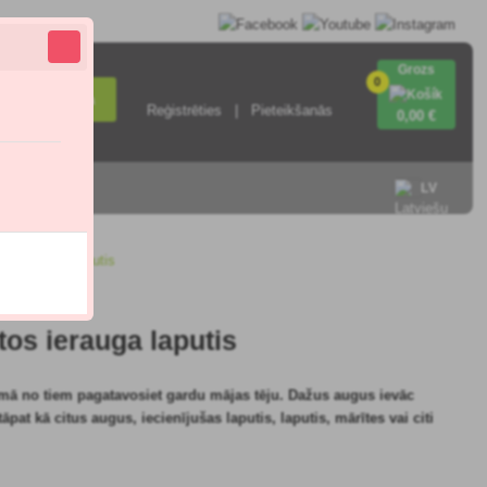
Grozs
0
Meklēšana
Reģistrēties
Pieteikšanās
0
,00 €
ieties ar
LV
tos ierauga laputis
tos ierauga laputis
iemā no tiem pagatavosiet gardu mājas tēju. Dažus augus ievāc
pat kā citus augus, iecienījušas laputis, laputis, mārītes vai citi