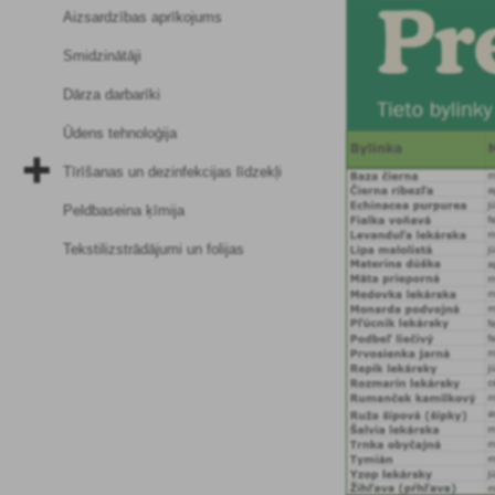
Aizsardzības aprīkojums
Smidzinātāji
Dārza darbarīki
Ūdens tehnoloģija
Tīrīšanas un dezinfekcijas līdzekļi
Peldbaseina ķīmija
Tekstilizstrādājumi un folijas