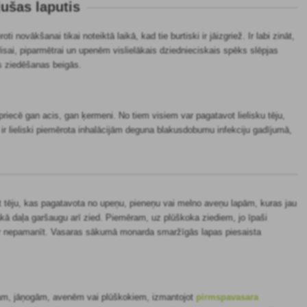
jušas laputis
 novākšanai tikai noteiktā laikā, kad tie burtiski ir jāizgriež. Ir labi zināt,
lisai, piparmētrai un upenēm vislielākais dziednieciskais spēks slēpjas
s ziedēšanas beigās.
 priecē gan acis, gan ķermeni. No tiem visiem var pagatavot lielisku tēju,
 ir lieliski piemērota inhalācijām deguna blakusdobumu infekciju gadījumā,
rt tēju, kas pagatavota no upeņu, pieneņu vai melno aveņu lapām, kuras jau
ākā daļa garšaugu arī zied. Piemēram, uz plūškoka ziediem, jo īpaši
var nepamanīt. Vasaras sākumā monarda smaržīgās lapas piesaista
am, jāņogām, avenēm vai plūškokiem, izmantojot
pirmspavasara