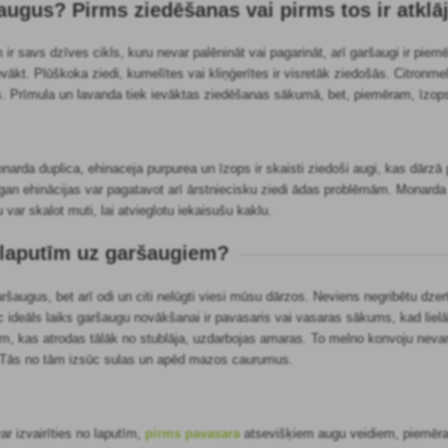
augus? Pirms ziedēšanas vai pirms tos ir atklā
 savs dzīves cikls, kuru nevar palēnināt vai pagarināt, arī garšaugi ir piemēroti
vākt. Plūškoka ziedi, kumelītes vai kliņģerītes ir visretāk ziedošās. Citronme
. Prīmula un lavanda tiek ievāktas ziedēšanas sākumā, bet, piemēram, īzop
monarda duplica, ehinaceja purpurea un īzops ir skaisti ziedoši augi, kas dārzā
 gan ehinācijas var pagatavot arī ārstniecisku ziedi ādas problēmām. Monarda
 var skalot muti, lai atvieglotu iekaisušu kaklu.
r laputīm uz garšaugiem?
ršaugus, bet arī odi un citi nelūgti viesi mūsu dārzos. Neviens negribētu dze
ēc ideāls laiks garšaugu novākšanai ir pavasaris vai vasaras sākums, kad liel
iem, kas atrodas tālāk no stublāja, uzdarbojas amaras. To melno konvoju ne
. Tās no tām izsūc sulas un apēd mazos caurumus.
r izvairīties no laputīm,
pirms pavasara
atsevišķiem augu veidiem, piemēr