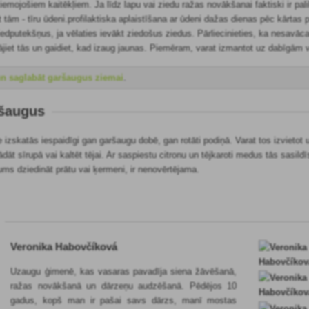
ziemojošiem kaitēkļiem. Ja
līdz lapu vai ziedu ražas novākšanai
faktiski ir pa
t tām - tīru ūdeni.profilaktiska aplaistīšana ar ūdeni dažas dienas pēc kārtas
edputekšņus, ja vēlaties ievākt ziedošus ziedus. Pārliecinieties, ka nesavāc
dājiet tās un gaidiet, kad izaug jaunas. Piemēram, varat izmantot uz
dabīgām v
 un saglabāt garšaugus ziemai
.
ršaugus
e izskatās iespaidīgi gan garšaugu dobē, gan rotāti podiņā. Varat tos izvieto
dāt sīrupā vai kaltēt tējai. Ar saspiestu citronu un tējkaroti medus tās sasild
ums dziedināt prātu vai ķermeni, ir nenovērtējama.
Veronika Habovčíková
Uzaugu ģimenē, kas vasaras pavadīja siena žāvēšanā,
ražas novākšanā un dārzeņu audzēšanā. Pēdējos 10
gadus, kopš man ir pašai savs dārzs, manī mostas