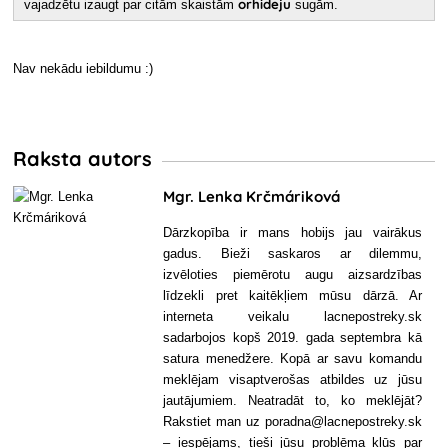
orhideju
vajadzētu izaugt par citām skaistām
sugām.
Nav nekādu iebildumu :)
Raksta autors
Mgr. Lenka Krčmáriková
Dārzkopība ir mans hobijs jau vairākus
gadus. Bieži saskaros ar dilemmu,
izvēloties piemērotu augu aizsardzības
līdzekli pret kaitēkļiem mūsu dārzā. Ar
interneta veikalu lacnepostreky.sk
sadarbojos kopš 2019. gada septembra kā
satura menedžere. Kopā ar savu komandu
meklējam visaptverošas atbildes uz jūsu
jautājumiem. Neatradāt to, ko meklējāt?
Rakstiet man uz poradna@lacnepostreky.sk
– iespējams, tieši jūsu problēma kļūs par