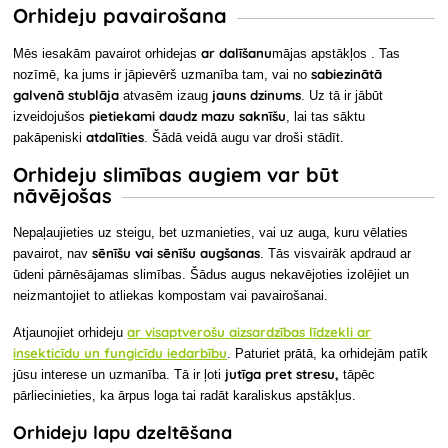
Orhideju pavairošana
ar dalīšanu
Mēs iesakām
pavairot orhidejas
mājas apstākļos
. Tas
sabiezinātā
nozīmē, ka jums ir jāpievērš uzmanība tam, vai no
galvenā stublāja
jauns dzinums
atvasēm izaug
. Uz tā ir jābūt
pietiekami daudz mazu saknīšu
izveidojušos
, lai tas sāktu
atdalīties
pakāpeniski
. Šādā veidā augu var droši stādīt.
Orhideju slimības augiem var būt
nāvējošas
Nepaļaujieties uz steigu, bet
uzmanieties, vai uz auga, kuru vēlaties
sēnīšu vai sēnīšu augšanas
pavairot, nav
. Tās visvairāk apdraud ar
ūdeni pārnēsājamas slimības. Šādus augus nekavējoties izolējiet un
neizmantojiet to atliekas kompostam vai pavairošanai.
ar visaptverošu aizsardzības līdzekli ar
Atjaunojiet orhideju
insekticīdu un fungicīdu iedarbību
. Paturiet prātā, ka orhidejām patīk
jutīga pret stresu,
jūsu interese un uzmanība. Tā ir ļoti
tāpēc
pārliecinieties, ka ārpus loga tai radāt karaliskus apstākļus.
Orhideju lapu dzeltēšana