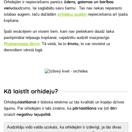
ūdens, gaismas un barības
Orhidejām ir nepieciešams pareizs
vielu
daudzums, lai saglabātu savu šarmu
. Tas nav nekas neparasts
orhideju sugām
istabas augiem, taču dažādām
nepieciešama arī īpaša
kopšana.
Īpaši iesācējiem un visiem tiem, kam nav pietiekami daudz laika
pastiprinātai telpaugu kopšanai, vajadzētu audzēt mazprasīgo
Phalaenopsis šķirni
ēnotu,
. Tā vietā, lai to
to var novietot uz
dienvidiem vērstā logā.
Kā laistīt orhideju?
laistīšanai
Orhideju
ir būtiska ietekme uz tās kvalitāti un kopējo dzīves
pārlaistīšana
ātri
ilgumu. Par orhidejām ir labi zināms, ka
var ļoti
negatīvu lejupslīdi
izraisīt
.
Audzētāju vidū valda uzskats, ka orhidejām ir izdevīgi, ja tās divas