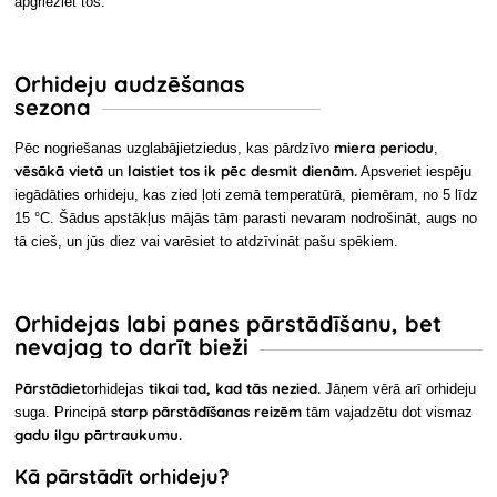
apgrieziet tos.
Orhideju audzēšanas
sezona
miera periodu
Pēc nogriešanas uzglabājiet
ziedus, kas
pārdzīvo
,
vēsākā vietā
laistiet tos ik pēc desmit dienām.
un
Apsveriet iespēju
iegādāties orhideju, kas zied ļoti zemā temperatūrā, piemēram, no 5 līdz
15 °C. Šādus apstākļus mājās tām parasti nevaram nodrošināt, augs no
tā cieš, un jūs diez vai varēsiet to atdzīvināt pašu spēkiem.
Orhidejas labi panes pārstādīšanu, bet
nevajag to darīt bieži
Pārstādiet
tikai tad, kad tās nezied.
orhidejas
Jāņem vērā arī orhideju
starp
pārstādīšanas
reizēm
suga. Principā
tām vajadzētu dot vismaz
gadu ilgu pārtraukumu.
Kā pārstādīt orhideju?