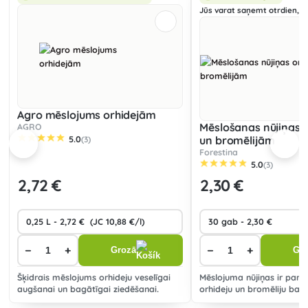
Jūs varat saņemt otrdien, 11
Agro mēslojums orhidejām
Mēslošanas nūjiņas 
AGRO
5.0
un bromēlijām
(3)
Forestina
5.0
(3)
2
,72 €
2
,30 €
−
+
−
+
Grozā
Gr
Šķidrais mēslojums orhideju veselīgai
Mēslojuma nūjiņas ir pare
augšanai un bagātīgai ziedēšanai.
orhideju un bromēliju bar
Efektivitāte 60 dienas.