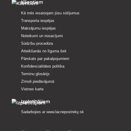
Klientiem
Kā mēs iesaiņojam jūsu sūtījumus
Transporta iespējas
Maksājumu iespējas
Noteikumi un nosacījumi
Sūdzību procedūra
Atteikšanās no līguma šeit
Pārskats par pakalpojumiem
Konfidencialitātes politika
Terminu glosārijs
Zīmoli piedāvājumā
Vietnes karte
Izplatītājiem
Sadarbojies ar
www.lacnepostreky.sk