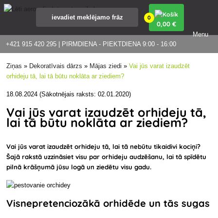
0
0
,00 €
Menu
+421 915 420 295 | PIRMDIENA - PIEKTDIENA 9:00 - 16:00
Ziņas
»
Dekoratīvais dārzs
»
Mājas ziedi
»
Vai jūs varat izaudzēt
orhideju tā, lai tā būtu noklāta ar ziediem?
18.08.2024 (Sākotnējais raksts: 02.01.2020)
Vai jūs varat izaudzēt orhideju tā,
lai tā būtu noklāta ar ziediem?
V
ai jūs varat izaudzēt orhideju tā, lai tā
nebūtu tikai
divi kociņi
?
Šajā rakstā uzzināsiet visu par
orhideju audzēšanu
, lai tā spīdētu
pilnā krāšņumā jūsu logā un ziedētu visu gadu.
Visnepretenciozākā orhidēde un tās sugas