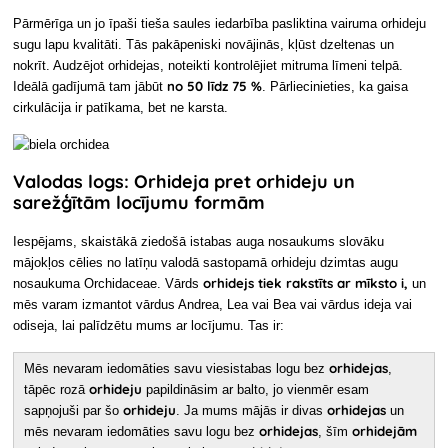
Pārmērīga un jo īpaši tieša saules iedarbība pasliktina vairuma orhideju
sugu lapu kvalitāti. Tās pakāpeniski novājinās, kļūst dzeltenas un
nokrīt. Audzējot orhidejas, noteikti
kontrolējiet mitruma līmeni telpā.
no 50 līdz 75 %
Ideālā gadījumā tam jābūt
. Pārliecinieties, ka gaisa
cirkulācija ir patīkama, bet ne karsta.
Valodas logs: Orhideja pret orhideju un
sarežģītām locījumu formām
Iespējams, skaistākā ziedošā istabas auga nosaukums slovāku
mājokļos cēlies no latīņu valodā sastopamā orhideju dzimtas augu
orhidejs tiek rakstīts ar mīksto i,
nosaukuma Orchidaceae.
Vārds
un
mēs varam izmantot vārdus Andrea, Lea vai Bea vai vārdus ideja vai
odiseja, lai palīdzētu mums ar locījumu. Tas ir:
orhidejas
Mēs nevaram iedomāties savu viesistabas logu bez
,
orhideju
tāpēc rozā
papildināsim ar balto, jo vienmēr esam
orhideju
orhidejas
sapņojuši par šo
. Ja mums mājās ir divas
un
orhidejas
orhidejām
mēs nevaram iedomāties savu logu bez
, šīm