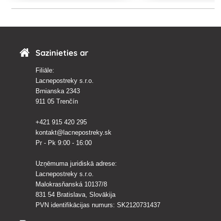
Sazinieties ar
Filiāle:
Lacnepostreky s.r.o.
Brnianska 2343
911 05 Trenčín
+421 915 420 295
kontakt@lacnepostreky.sk
Pr - Pk 9:00 - 16:00
Uzņēmuma juridiskā adrese:
Lacnepostreky s.r.o.
Malokrasňanská 10137/8
831 54 Bratislava, Slovākija
PVN identifikācijas numurs: SK2120731437