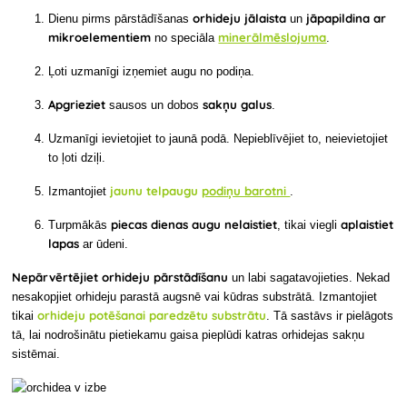
orhideju jālaista
jāpapildina ar
Dienu pirms pārstādīšanas
un
mikroelementiem
minerālmēslojuma
no speciāla
.
Ļoti uzmanīgi izņemiet augu no podiņa.
Apgrieziet
sakņu galus
sausos un dobos
.
Uzmanīgi ievietojiet to
jaunā podā. Nepieblīvējiet to, neievietojiet
to ļoti dziļi.
jaunu telpaugu
podiņu barotni
Izmantojiet
.
piecas dienas augu nelaistiet
aplaistiet
Turpmākās
, tikai
viegli
lapas
ar ūdeni.
Nepārvērtējiet orhideju pārstādīšanu
un labi sagatavojieties. Nekad
nesakopjiet orhideju parastā augsnē vai kūdras substrātā. Izmantojiet
orhideju potēšanai paredzētu substrātu
tikai
. Tā sastāvs ir pielāgots
tā, lai nodrošinātu pietiekamu gaisa pieplūdi katras orhidejas sakņu
sistēmai.