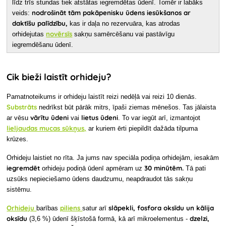
līdz trīs stundas tiek atstātas iegremdētas ūdenī. Tomēr ir labāks
nodrošināt tām pakāpenisku ūdens iesūkšanos ar
veids:
daktīšu palīdzību,
kas ir daļa no rezervuāra, kas atrodas
novērsīs
orhidejutas
sakņu samērcēšanu vai pastāvīgu
iegremdēšanu ūdenī.
Cik bieži laistīt orhideju?
Pamatnoteikums ir
orhideju laistīt reizi nedēļā vai reizi 10 dienās.
Substrāts
nedrīkst būt pārāk mitrs, īpaši ziemas mēnešos. Tas jālaista
vārītu ūdeni
lietus ūdeni
ar vēsu
vai
. To var iegūt arī, izmantojot
lieljaudas mucas sūkņus,
ar kuriem ērti piepildīt dažāda tilpuma
krūzes.
Orhideju
laistiet no rīta. Ja jums nav speciāla podiņa orhidejām, iesakām
iegremdēt
30 minūtēm.
orhideju podiņā ūdenī apmēram uz
Tā pati
uzsūks nepieciešamo ūdens daudzumu, neapdraudot tās sakņu
sistēmu.
Orhideju
piliens
slāpekli, fosfora oksīdu un kālija
barības
satur arī
oksīdu
dzelzi,
(3,6 %) ūdenī šķīstošā formā, kā arī mikroelementus -