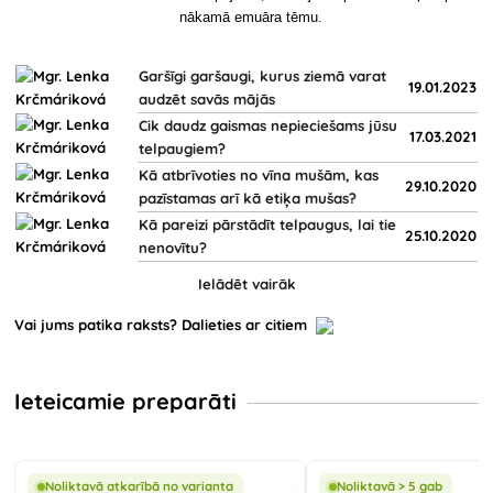
nākamā emuāra tēmu.
Garšīgi garšaugi, kurus ziemā varat
19.01.2023
audzēt savās mājās
Cik daudz gaismas nepieciešams jūsu
17.03.2021
telpaugiem?
Kā atbrīvoties no vīna mušām, kas
29.10.2020
pazīstamas arī kā etiķa mušas?
Kā pareizi pārstādīt telpaugus, lai tie
25.10.2020
nenovītu?
Ielādēt vairāk
Vai jums patika raksts? Dalieties ar citiem
Ieteicamie preparāti
Noliktavā atkarībā no varianta
Noliktavā > 5 gab