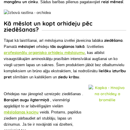
mangānu un cinku
reizi mēnesī
. Šādus barības pilienus pagatavojiet
.
Kā mēslot un kopt orhideju pēc
ziedēšanas?
ziedēšana
Tāpat kā laistīšanai, arī
mēslojuma izvēlei jāveicina labāka
.
mēslojiet
tās augšanas laikā
Pamatā
orhideju
. Izvēlieties
profesionālu organisko orhideju mēslojumu
, kas atbilst
visaugstākajām aminoskābju prasībām intensīvākai augšanai un ko
viegli uzņem lapas un saknes. Šiem produktiem jābūt bez olbaltumvielu
lielāku izturību
kompleksiem un brūno aļģu ekstraktiem, lai nodrošinātu
pret
ziedu krāsu
slimībām un kaitēkļiem un
.
Orhidejas
nav jānogriež uzreiz
pēc ziedēšanas
.
Barojiet augu ilgtermiņā
, vienmērīgi
apgādājot to ar labvēlīgajām vielām
mēslošanas kociņu
veidā. Protams, papildus
ziediem pārbaudiet arī stublāju, lapas un
dzinumus. Ja tie ir novājināti vai dzelteni,