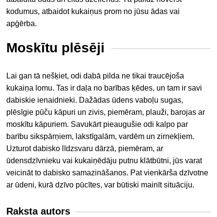
kodumus, atbaidot kukaiņus prom no jūsu ādas vai
apģērba.
Moskītu plēsēji
Lai gan tā nešķiet, odi dabā pilda ne tikai traucējoša
kukaiņa lomu. Tas ir daļa no barības ķēdes, un tam ir savi
dabiskie ienaidnieki. Dažādas ūdens vaboļu sugas,
plēsīgie pūču kāpuri un zivis, piemēram, plauži, barojas ar
moskītu kāpuriem. Savukārt pieaugušie odi kalpo par
barību sikspārņiem, lakstīgalām, vardēm un zirnekļiem.
Uzturot dabisko līdzsvaru dārzā, piemēram, ar
ūdensdzīvnieku vai kukaiņēdāju putnu klātbūtni, jūs varat
veicināt to dabisko samazināšanos. Pat vienkārša dzīvotne
ar ūdeni, kurā dzīvo pūcītes, var būtiski mainīt situāciju.
Raksta autors