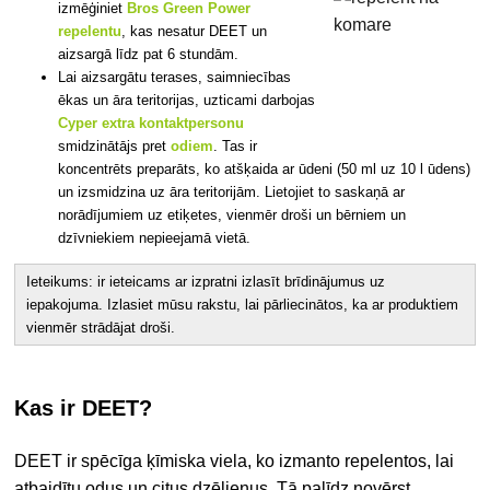
izmēģiniet
Bros Green Power
repelentu
, kas nesatur DEET un
aizsargā līdz pat 6 stundām.
Lai aizsargātu terases, saimniecības
ēkas un āra teritorijas, uzticami darbojas
Cyper extra kontaktpersonu
smidzinātājs pret
odiem
. Tas ir
koncentrēts preparāts, ko atšķaida ar ūdeni (50 ml uz 10 l ūdens)
un izsmidzina uz āra teritorijām. Lietojiet to saskaņā ar
norādījumiem uz etiķetes, vienmēr droši un bērniem un
dzīvniekiem nepieejamā vietā.
Ieteikums: ir ieteicams ar izpratni izlasīt brīdinājumus uz
iepakojuma. Izlasiet mūsu rakstu, lai pārliecinātos, ka ar produktiem
vienmēr strādājat droši.
Kas ir DEET?
DEET ir spēcīga ķīmiska viela, ko izmanto repelentos, lai
atbaidītu odus un citus dzēlienus. Tā palīdz novērst