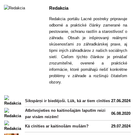
Redakcia
Redakcia portálu Lacné postreky pripravuje
odborné a praktické články zamerané na
pestovanie, ochranu rastlín a starostlivosť o
záhradu. Obsah je inšpirovaný reálnymi
skúsenosťami zo záhradkárskej praxe, aj
tipmi iných záhradkárov z našich sociálnych
sietí. Cieľom týchto článkov je prinášať
zrozumiteľné, overené a praktické
informácie, ktoré pomáhajú riešiť konkrétne
problémy v záhrade a rozširujú čitateľom
obzory.
Sikspārņi ir biedējoši. Lūk, kā ar tiem cīnīties
27.06.2024
Atbrīvojieties no kaitinošajām laputīm reizi
06.08.2020
par visām reizēm!
Kā cīnīties ar kaitinošām mušām?
29.07.2024