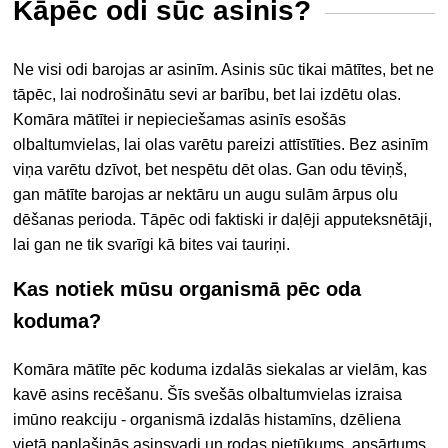
Kāpēc odi sūc asinis?
Ne visi odi barojas ar asinīm. Asinis sūc tikai mātītes, bet ne
tāpēc, lai nodrošinātu sevi ar barību, bet lai izdētu olas.
Komāra mātītei ir nepieciešamas asinīs esošās
olbaltumvielas, lai olas varētu pareizi attīstīties. Bez asinīm
viņa varētu dzīvot, bet nespētu dēt olas. Gan odu tēviņš,
gan mātīte barojas ar nektāru un augu sulām ārpus olu
dēšanas perioda. Tāpēc odi faktiski ir daļēji apputeksnētāji,
lai gan ne tik svarīgi kā bites vai tauriņi.
Kas notiek mūsu organismā pēc oda
koduma?
Komāra mātīte pēc koduma izdalās siekalas ar vielām, kas
kavē asins recēšanu. Šīs svešās olbaltumvielas izraisa
imūno reakciju - organismā izdalās histamīns, dzēliena
vietā paplašinās asinsvadi un rodas pietūkums, apsārtums