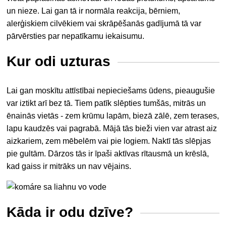
un nieze. Lai gan tā ir normāla reakcija, bērniem,
alerģiskiem cilvēkiem vai skrāpēšanās gadījumā tā var
pārvērsties par nepatīkamu iekaisumu.
Kur odi uzturas
Lai gan moskītu attīstībai nepieciešams ūdens, pieaugušie
var iztikt arī bez tā. Tiem patīk slēpties tumšās, mitrās un
ēnainās vietās - zem krūmu lapām, biezā zālē, zem terases,
lapu kaudzēs vai pagrabā. Mājā tās bieži vien var atrast aiz
aizkariem, zem mēbelēm vai pie logiem. Naktī tās slēpjas
pie gultām. Dārzos tās ir īpaši aktīvas rītausmā un krēslā,
kad gaiss ir mitrāks un nav vējains.
Kāda ir odu dzīve?