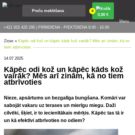
0
0
,00 €
Menu
+421 915 420 295 | PIRMDIENA - PIEKTDIENA 9:00 - 16:00
Ziņas
»
Kāpēc odi kož un kāpēc kāds kož vairāk? Mēs arī zinām, kā no
tiem atbrīvoties
14.07.2025
Kāpēc odi kož un kāpēc kāds kož
vairāk? Mēs arī zinām, kā no tiem
atbrīvoties
Nieze, apsārtums un bezgalīga bungšana. Komāri var
sabojāt vakaru uz terases un mierīgu miegu. Daži
cilvēki, šķiet, ir to iecienītākais mērķis. Kāpēc tas tā ir
un kā efektīvi atbrīvoties no odiem?