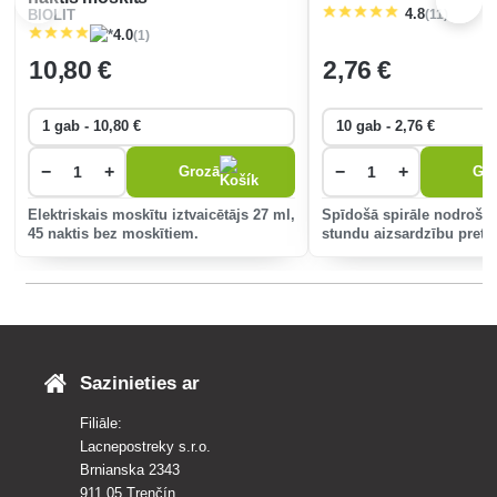
(11)
4.8
BIOLIT
(1)
4.0
10
,80 €
2
,76 €
−
+
−
+
Grozā
Gr
Elektriskais moskītu iztvaicētājs 27 ml,
Spīdošā spirāle nodrošin
45 naktis bez moskītiem.
stundu aizsardzību pret
kukaiņiem, kas bieži sas
vasaras vakaros. Tā ir pa
lietošanai ārpus telpām.
Sazinieties ar
Filiāle:
Lacnepostreky s.r.o.
Brnianska 2343
911 05 Trenčín