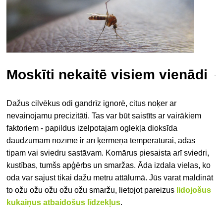
Moskīti nekaitē visiem vienādi
Dažus cilvēkus odi gandrīz ignorē, citus noķer ar
nevainojamu precizitāti. Tas var būt saistīts ar vairākiem
faktoriem - papildus izelpotajam oglekļa dioksīda
daudzumam nozīme ir arī ķermeņa temperatūrai, ādas
tipam vai sviedru sastāvam. Komārus piesaista arī sviedri,
kustības, tumšs apģērbs un smaržas. Āda izdala vielas, ko
oda var sajust tikai dažu metru attālumā. Jūs varat maldināt
to ožu ožu ožu ožu ožu smaržu, lietojot pareizus
lidojošus
kukaiņus atbaidošus līdzekļus
.