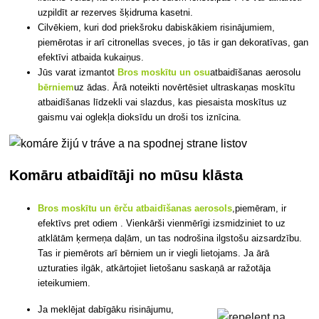
uzpildīt ar rezerves šķidruma kasetni.
Cilvēkiem, kuri dod priekšroku dabiskākiem risinājumiem,
piemērotas ir arī citronellas sveces, jo tās ir gan dekoratīvas, gan
efektīvi atbaida kukaiņus.
Jūs varat izmantot
Bros moskītu un osu
atbaidīšanas aerosolu
bērniem
uz ādas
. Ārā noteikti novērtēsiet ultraskaņas moskītu
atbaidīšanas līdzekli vai slazdus, kas piesaista moskītus uz
gaismu vai oglekļa dioksīdu un droši tos iznīcina.
Komāru atbaidītāji no mūsu klāsta
Bros moskītu un ērču atbaidīšanas aerosols
,
piemēram, ir
efektīvs pret odiem
. Vienkārši vienmērīgi izsmidziniet to uz
atklātām ķermeņa daļām, un tas nodrošina ilgstošu aizsardzību.
Tas ir piemērots arī bērniem un ir viegli lietojams. Ja ārā
uzturaties ilgāk, atkārtojiet lietošanu saskaņā ar ražotāja
ieteikumiem.
Ja meklējat dabīgāku risinājumu,