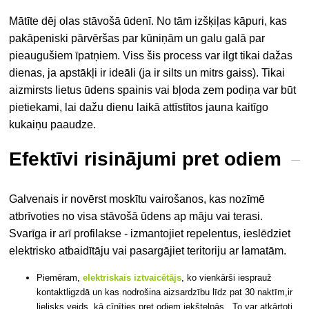
Mātīte dēj olas stāvošā ūdenī. No tām izšķiļas kāpuri, kas
pakāpeniski pārvēršas par kūniņām un galu galā par
pieaugušiem īpatņiem. Viss šis process var ilgt tikai dažas
dienas, ja apstākļi ir ideāli (ja ir silts un mitrs gaiss). Tikai
aizmirsts lietus ūdens spainis vai bļoda zem podiņa var būt
pietiekami, lai dažu dienu laikā attīstītos jauna kaitīgo
kukaiņu paaudze.
Efektīvi risinājumi pret odiem
Galvenais ir novērst moskītu vairošanos, kas nozīmē
atbrīvoties no visa stāvošā ūdens ap māju vai terasi.
Svarīga ir arī profilakse - izmantojiet repelentus, ieslēdziet
elektrisko atbaidītāju vai pasargājiet teritoriju ar lamatām.
Piemēram,
elektriskais iztvaicētājs
, ko vienkārši iesprauž
kontaktligzdā un kas nodrošina aizsardzību līdz pat 30 naktīm,
ir
lielisks veids, kā cīnīties pret odiem iekštelpās
. To var atkārtoti