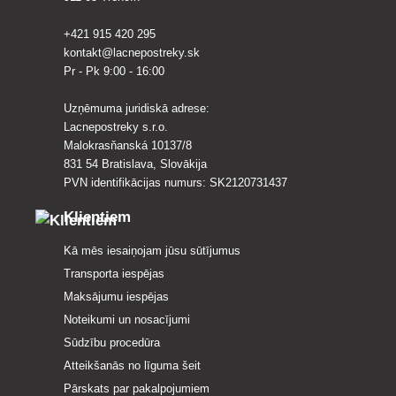
+421 915 420 295
kontakt@lacnepostreky.sk
Pr - Pk 9:00 - 16:00
Uzņēmuma juridiskā adrese:
Lacnepostreky s.r.o.
Malokrasňanská 10137/8
831 54 Bratislava, Slovākija
PVN identifikācijas numurs: SK2120731437
Klientiem
Kā mēs iesaiņojam jūsu sūtījumus
Transporta iespējas
Maksājumu iespējas
Noteikumi un nosacījumi
Sūdzību procedūra
Atteikšanās no līguma šeit
Pārskats par pakalpojumiem