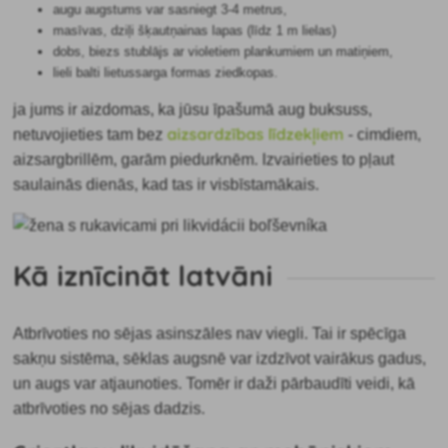
augu augstums var sasniegt 3-4 metrus,
masīvas, dziļi šķautņainas lapas (līdz 1 m lielas)
dobs, biezs stublājs ar violetiem plankumiem un matiņiem,
lieli balti lietussarga formas ziedkopas.
ja jums ir aizdomas, ka
jūsu īpašumā aug buksuss,
aizsardzības līdzekļiem
netuvojieties tam bez
- cimdiem,
aizsargbrillēm, garām piedurknēm. Izvairieties to pļaut
saulainās dienās, kad tas ir visbīstamākais.
Kā iznīcināt latvāni
Atbrīvoties no
sējas asinszāles nav viegli. Tai ir spēcīga
sakņu sistēma, sēklas augsnē var izdzīvot vairākus gadus,
un augs var atjaunoties. Tomēr ir daži pārbaudīti veidi, kā
atbrīvoties no sējas dadzis.