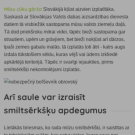
Milzu cūku gārša
Slovākijā kļūst aizvien izplatītāka.
Saskaņā ar Slovākijas Valsts dabas aizsardzības dienesta
datiem tā visbiežāk sastopama mūsu valsts ziemeļu daļā.
Tā dod priekšroku mitrai videi, tāpēc bieži sastopama gar
strautiem, upēm un grāvjiem, bet bieži nokļūst arī dārzos,
īpaši zemes gabalu malās. tā izplatās ļoti ātri - katrs augs
izdala
tūkstošiem sēklu, kuras vējš vai ūdens izkliedē
apkārtējā teritorijā. Tāpēc ir svarīgi iejaukties, pirms
smiltsērkšķi nekontrolējami izplatās.
Arī saule var izraisīt
smiltsērkšķu apdegumus
Lielākās briesmas, ko rada
milzu smiltsērkšķi, ir saistītas ar