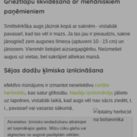
Grieztlapu likvidēšana ar mehāniskiem
paņēmieniem
Smiltsērkšķa augs jāizrok kopā ar saknēm - vislabāk
pavasarī, kad tas vēl ir mazs. Ja tas jau ir pieaudzis, sakne
jānogriež zem augsnes līmeņa (aptuveni 10 - 15 cm) un
jānoņem. Vienmēr lietojiet aizsargapģērbu. Neizmetiet
augus uz vietas, bet sakrājiet atliekas maisā.
Sējas dadžu ķīmiska iznīcināšana
totālo
efektīvs risinājums ir izmantot neselektīvu
herbicīdu
Nezāļu iznīcinātājs
, kas satur glifosātu.
jālieto
uz lapotnes, vislabāk laikā, kad augs vēl nav sācis ziedēt, t.
i., pavasarī vai vasaras sākumā.
Atcerieties: ķīmisko ierobežošanu atkārtojiet
arī turpmākajos gados.
Milzu cūku gārša var
atgriezties no augsnē paslēptām sēklām.