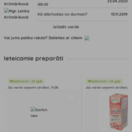
23.04.2020
dārzā
Kā atbrīvoties no durman?
13.11.2019
Ielādēt vairāk
Vai jums patika raksts? Dalieties ar citiem
Ieteicamie preparāti
Noliktavā > 20 gab
Noliktavā > 20 gab
Jūs varat saņemt otrdien, 11.08.
Jūs varat saņemt otrdien, 11