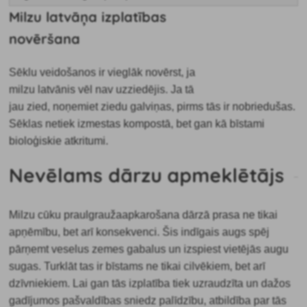
Milzu latvāņa izplatības
novēršana
Sēklu veidošanos ir vieglāk novērst, ja
milzu latvānis vēl nav uzziedējis. Ja tā
jau zied, noņemiet ziedu galviņas, pirms tās ir nobriedušas.
Sēklas netiek izmestas kompostā, bet gan kā bīstami
bioloģiskie atkritumi.
Nevēlams dārzu apmeklētājs
Milzu cūku praulgrauža
apkarošana
dārzā prasa ne tikai
apņēmību, bet arī konsekvenci. Šis indīgais augs spēj
pārņemt veselus zemes gabalus un izspiest vietējās augu
sugas. Turklāt tas ir bīstams ne tikai cilvēkiem, bet arī
dzīvniekiem. Lai gan tās izplatība tiek uzraudzīta un dažos
gadījumos pašvaldības sniedz palīdzību, atbildība par tās