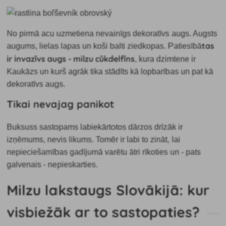
No pirmā acu uzmetiena nevainīgs dekoratīvs augs. Augsts
tas
augums, lielas lapas un koši balti ziedkopas. Patiesībā
ir
invazīvs augs - milzu cūkdelfīns
, kura dzimtene ir
Kaukāzs un kurš agrāk tika stādīts kā lopbarības un pat kā
dekoratīvs augs.
Tikai nevajag panikot
Buksuss sastopams labiekārtotos dārzos drīzāk ir
izņēmums, nevis likums. Tomēr ir labi to zināt, lai
nepieciešamības gadījumā varētu ātri rīkoties un - pats
galvenais - nepieskarties.
Milzu lakstaugs Slovākijā: kur
visbiežāk ar to sastopaties?