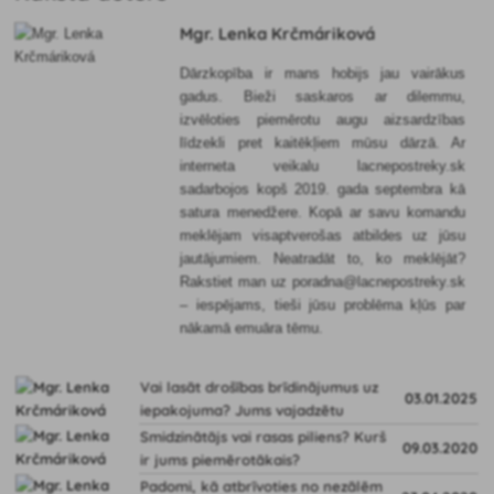
Mgr. Lenka Krčmáriková
Dārzkopība ir mans hobijs jau vairākus
gadus. Bieži saskaros ar dilemmu,
izvēloties piemērotu augu aizsardzības
līdzekli pret kaitēkļiem mūsu dārzā. Ar
interneta veikalu lacnepostreky.sk
sadarbojos kopš 2019. gada septembra kā
satura menedžere. Kopā ar savu komandu
meklējam visaptverošas atbildes uz jūsu
jautājumiem. Neatradāt to, ko meklējāt?
Rakstiet man uz poradna@lacnepostreky.sk
– iespējams, tieši jūsu problēma kļūs par
nākamā emuāra tēmu.
Vai lasāt drošības brīdinājumus uz
03.01.2025
iepakojuma? Jums vajadzētu
Smidzinātājs vai rasas piliens? Kurš
09.03.2020
ir jums piemērotākais?
Padomi, kā atbrīvoties no nezālēm