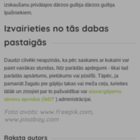
izskaušanu privātajos dārzos gulbja dārzos gulbja
īpašniekiem.
Izvairieties no tās dabas
pastaigās
Daudzi cilvēki neapzinās, ka
pēc saskares ar kukaini var
paiet vairākas stundas, līdz parādās apdegumi - tikai tad
parādās apsārtums, pietūkums vai pūslīši. Tāpēc, ja
pamanāt žagatu pie gājēju takas vai meža ceļa, turieties
aizsargājamo
tālāk un ziņojiet par to pašvaldībai vai
ainavu apvidus (ĪADT
) administrācijai.
Foto avots: www.freepik.com,
www.pixabay.com
Raksta autors