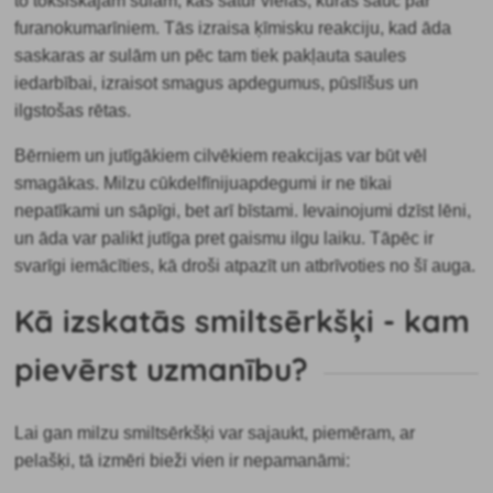
to toksiskajām sulām, kas satur vielas, kuras sauc par
furanokumarīniem. Tās izraisa ķīmisku reakciju, kad āda
saskaras ar sulām un pēc tam tiek pakļauta saules
iedarbībai, izraisot smagus apdegumus, pūslīšus un
ilgstošas rētas.
Bērniem un jutīgākiem cilvēkiem reakcijas var būt vēl
smagākas.
Milzu cūkdelfīniju
apdegumi
ir ne tikai
nepatīkami un sāpīgi, bet arī bīstami. Ievainojumi dzīst lēni,
un āda var palikt jutīga pret gaismu ilgu laiku. Tāpēc ir
svarīgi iemācīties, kā droši atpazīt un atbrīvoties no šī auga.
Kā izskatās smiltsērkšķi - kam
pievērst uzmanību?
Lai gan milzu smiltsērkšķi var sajaukt, piemēram, ar
pelašķi, tā izmēri bieži vien ir nepamanāmi: