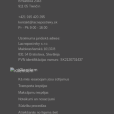
Brnianska 2343
911 05 Trenčín
+421 915 420 295
kontakt@lacnepostreky.sk
Pr - Pk 9:00 - 16:00
Uzņēmuma juridiskā adrese:
Lacnepostreky s.r.o.
Malokrasňanská 10137/8
831 54 Bratislava, Slovākija
PVN identifikācijas numurs: SK2120731437
Klientiem
Kā mēs iesaiņojam jūsu sūtījumus
Transporta iespējas
Maksājumu iespējas
Noteikumi un nosacījumi
Sūdzību procedūra
Atteikšanās no līguma šeit