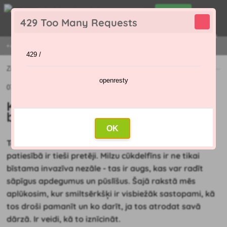
0
429 Too Many Requests
0
,00 €
Menu
+421 915 420 295 | PIRMDIENA - PIEKTDIENA 9:00 - 16:00
429 /
Ziņas
»
Kā dārzā atpazīt un iznīcināt bīstamo milzu cūkdelfīniju
openresty
07.05.2025
Kā dārzā atpazīt un iznīcināt
bīstamo milzu cūkdelfīniju
OK
Tas var izskatīties kā pievilcīgs dekoratīvs augs, taču
patiesībā ir tieši pretēji. Milzu cūkdelfīns ir ne tikai
bīstama invazīva nezāle - tas ir augs, kas var radīt
sāpīgus apdegumus un pūslīšus. Šajā rakstā mēs
aplūkosim, kur smiltsērkšķi ir visbiežāk sastopami, kā
tos droši pamanīt un ko darīt, ja tos atrodat savā
dārzā. Ir veidi, kā to iznīcināt.