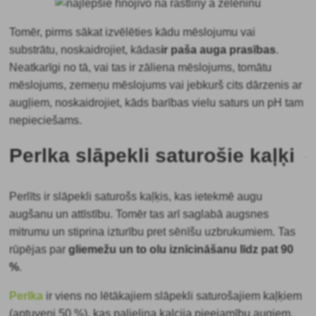
Tomēr, pirms sākat izvēlēties kādu mēslojumu vai
substrātu, noskaidrojiet,
kādas
ir paša auga prasības
.
Neatkarīgi no tā, vai tas ir zāliena mēslojums, tomātu
mēslojums, zemeņu mēslojums vai jebkurš cits dārzenis ar
augļiem, noskaidrojiet, kāds barības vielu saturs un pH tam
nepieciešams.
Perlka slāpekli saturošie kaļķi
Perlīts ir slāpekli saturošs kaļķis, kas ietekmē augu
augšanu un attīstību. Tomēr tas arī saglabā augsnes
mitrumu un stiprina izturību pret sēnīšu uzbrukumiem. Tas
rūpējas par
gliemežu un to olu iznīcināšanu līdz pat 90
%
.
Perlka
ir viens no lētākajiem slāpekli saturošajiem kaļķiem
(aptuveni 50 %), kas palielina kalcija pieejamību augiem.