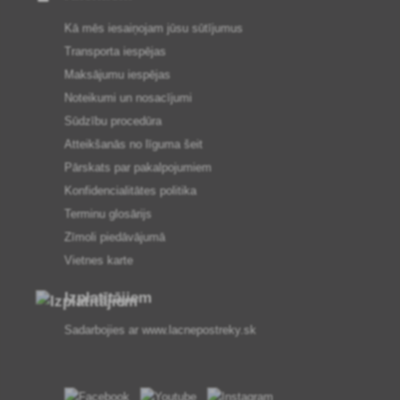
Kā mēs iesaiņojam jūsu sūtījumus
Transporta iespējas
Maksājumu iespējas
Noteikumi un nosacījumi
Sūdzību procedūra
Atteikšanās no līguma šeit
Pārskats par pakalpojumiem
Konfidencialitātes politika
Terminu glosārijs
Zīmoli piedāvājumā
Vietnes karte
Izplatītājiem
Sadarbojies ar
www.lacnepostreky.sk