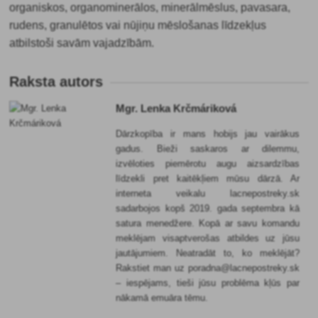
organiskos, organominerālos, minerālmēslus, pavasara,
rudens, granulētos vai nūjiņu mēslošanas līdzekļus
atbilstoši savām vajadzībām.
Raksta autors
Mgr. Lenka Krčmáriková
Dārzkopība ir mans hobijs jau vairākus
gadus. Bieži saskaros ar dilemmu,
izvēloties piemērotu augu aizsardzības
līdzekli pret kaitēkļiem mūsu dārzā. Ar
interneta veikalu lacnepostreky.sk
sadarbojos kopš 2019. gada septembra kā
satura menedžere. Kopā ar savu komandu
meklējam visaptverošas atbildes uz jūsu
jautājumiem. Neatradāt to, ko meklējāt?
Rakstiet man uz poradna@lacnepostreky.sk
– iespējams, tieši jūsu problēma kļūs par
nākamā emuāra tēmu.