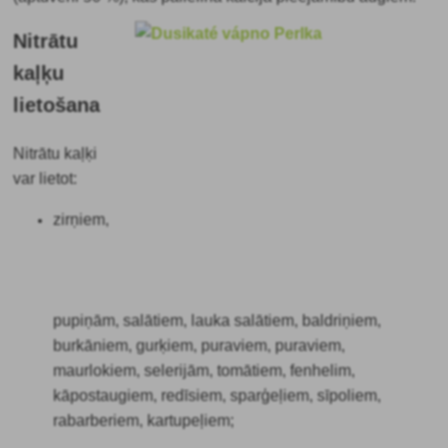
Nitrātu
kaļķu
lietošana
Nitrātu kaļķi
var lietot:
zirņiem,
pupiņām, salātiem, lauka salātiem, baldriņiem,
burkāniem, gurķiem, puraviem, puraviem,
maurlokiem, selerijām, tomātiem, fenhelim,
kāpostaugiem, redīsiem, sparģeļiem, sīpoliem,
rabarberiem, kartupeļiem;