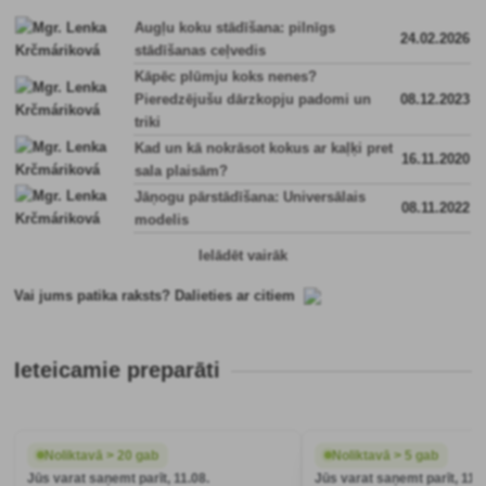
Augļu koku stādīšana: pilnīgs
24.02.2026
stādīšanas ceļvedis
Kāpēc plūmju koks nenes?
Pieredzējušu dārzkopju padomi un
08.12.2023
triki
Kad un kā nokrāsot kokus ar kaļķi pret
16.11.2020
sala plaisām?
Jāņogu pārstādīšana: Universālais
08.11.2022
modelis
Ielādēt vairāk
Vai jums patika raksts? Dalieties ar citiem
Ieteicamie preparāti
Noliktavā > 20 gab
Noliktavā > 5 gab
Jūs varat saņemt parīt, 11.08.
Jūs varat saņemt parīt, 11.0