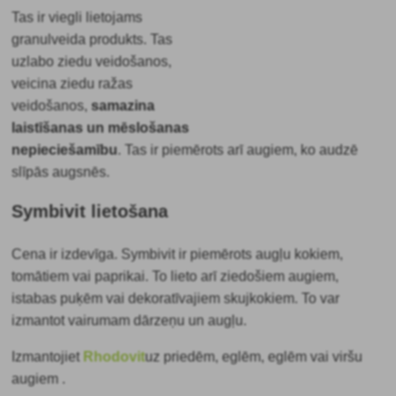
Tas ir viegli lietojams
granulveida produkts. Tas
uzlabo ziedu veidošanos,
veicina ziedu ražas
veidošanos,
samazina
laistīšanas un mēslošanas
nepieciešamību
. Tas ir piemērots arī augiem, ko audzē
slīpās augsnēs.
Symbivit lietošana
Cena ir izdevīga. Symbivit ir piemērots augļu kokiem,
tomātiem vai paprikai. To lieto arī ziedošiem augiem,
istabas puķēm vai dekoratīvajiem skujkokiem. To var
izmantot vairumam dārzeņu un augļu.
Izmantojiet
Rhodovit
uz priedēm, eglēm, eglēm vai viršu
augiem
.