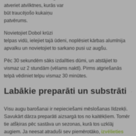
atveriet atvilktnes, kurās var
būt traucējošo kukaiņu
patvērums.
Novietojiet Dobol krūzi
telpas vidū, ielejiet tajā ūdeni, noplēsiet kārbas alumīnija
apvalku un novietojiet to sarkano pusi uz augšu.
Pēc 30 sekundēm sāks izdalīties dūmi, un atstājiet to
vismaz uz 2 stundām (vēlams naktī). Pirms atgriešanās
telpā vēdiniet telpu vismaz 30 minūtes.
Labākie preparāti un substrāti
Visu augu barošanai ir nepieciešami mēslošanas līdzekļi.
Savukārt dārza preparāti aizsargā tos no kaitēkļiem. Tomēr
tie atšķiras pēc sastāva un sezonas, kurā tos uzklāj
augiem. Ja neesat atraduši sev piemērotāko
,
izvēlieties