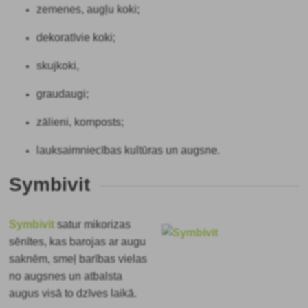
zemenes, augļu koki;
dekoratīvie koki;
skujkoki,
graudaugi;
zālieni, komposts;
lauksaimniecības kultūras un augsne.
Symbivit
Symbivit
satur mikorizas
sēnītes, kas barojas ar augu
saknēm, smeļ barības vielas
no augsnes un atbalsta
augus visā to dzīves laikā.