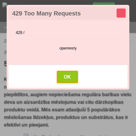
0
429 Too Many Requests
0
,00 €
Menu
+421 915 420 295 | PIRMDIENA - PIEKTDIENA 9:00 - 16:00
429 /
Ziņas
»
5 vislabāk pārdotie dārza produkti
openresty
29.11.2021 (Sākotnējais raksts: 26.11.2021)
5 vislabāk pārdotie dārza produkti
OK
Katra dārznieka sapnis ir iegūt skaistus, augļus
nesošus un ziedošus augus.
Tomēr, lai šis sapnis
piepildītos
, augiem nepieciešama regulāra barības vielu
deva un aizsardzība mēslojuma vai citu dārzkopības
produktu veidā. Mēs esam atlasījuši 5 populārākos
mēslošanas līdzekļus, produktus un substrātus, kas ir
efektīvi un pieejami.