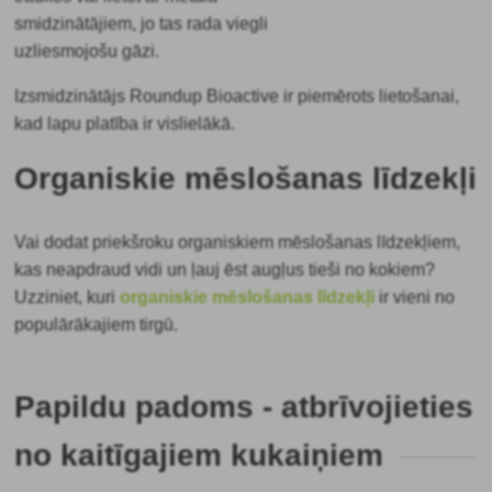
smidzinātājiem, jo tas rada viegli
uzliesmojošu gāzi.
Izsmidzinātājs Roundup Bioactive ir piemērots lietošanai,
kad lapu platība ir vislielākā.
Organiskie mēslošanas līdzekļi
Vai dodat priekšroku organiskiem mēslošanas līdzekļiem,
kas neapdraud vidi un ļauj ēst augļus tieši no kokiem?
Uzziniet, kuri
organiskie mēslošanas līdzekļi
ir vieni no
populārākajiem tirgū.
Papildu padoms - atbrīvojieties
no kaitīgajiem kukaiņiem