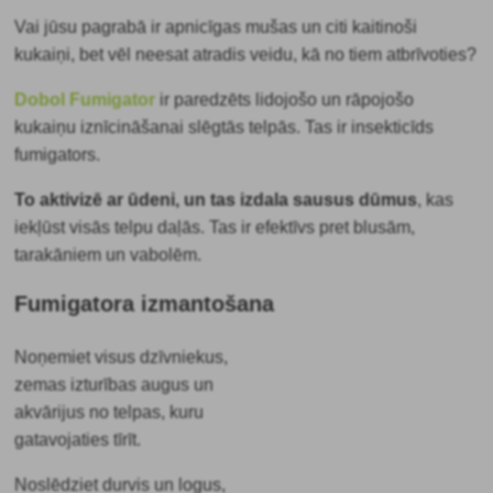
Vai jūsu pagrabā ir apnicīgas mušas un citi kaitinoši
kukaiņi, bet vēl neesat atradis veidu, kā no tiem atbrīvoties?
Dobol Fumigator
ir paredzēts lidojošo un rāpojošo
kukaiņu iznīcināšanai slēgtās telpās. Tas ir insekticīds
fumigators.
To aktivizē ar ūdeni, un tas izdala sausus dūmus
, kas
iekļūst visās telpu daļās. Tas ir efektīvs pret blusām,
tarakāniem un vabolēm.
Fumigatora izmantošana
Noņemiet visus dzīvniekus,
zemas izturības augus un
akvārijus no telpas, kuru
gatavojaties tīrīt.
Noslēdziet durvis un logus,