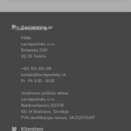
sēnīšu invāziju, iznīcina 
Sazinieties ar
Filiāle:
Lacnepostreky s.r.o.
Brnianska 2343
911 05 Trenčín
+421 915 420 295
kontakt@lacnepostreky.sk
Pr - Pk 9:00 - 16:00
Uzņēmuma juridiskā adrese:
Lacnepostreky s.r.o.
Malokrasňanská 10137/8
831 54 Bratislava, Slovākija
PVN identifikācijas numurs: SK2120731437
Klientiem