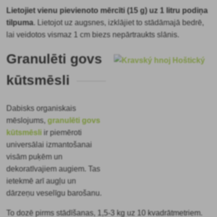
Lietojiet vienu pievienoto mērcīti (15 g) uz 1 litru podiņa
tilpuma
.
Lietojot uz augsnes, izklājiet to stādāmajā bedrē,
lai veidotos vismaz 1 cm biezs nepārtraukts slānis.
Granulēti govs
kūtsmēsli
Dabisks organiskais
mēslojums,
granulēti govs
kūtsmēsli
ir piemēroti
universālai izmantošanai
visām puķēm un
dekoratīvajiem augiem. Tas
ietekmē arī augļu un
dārzeņu veselīgu barošanu.
To dozē pirms stādīšanas, 1,5-3 kg uz 10 kvadrātmetriem.