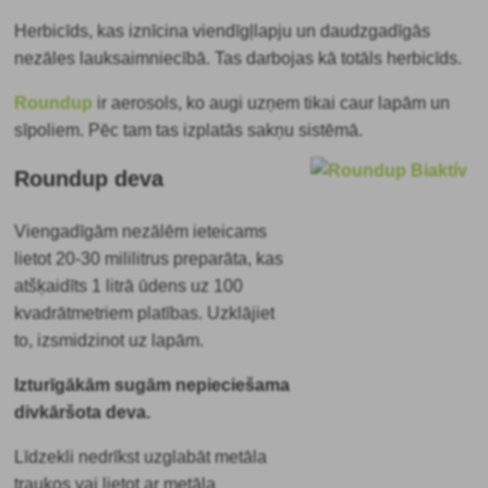
Herbicīds, kas iznīcina viendīgļlapju un daudzgadīgās
nezāles lauksaimniecībā. Tas darbojas kā totāls herbicīds.
Roundup
ir aerosols, ko augi uzņem tikai caur lapām un
sīpoliem. Pēc tam tas izplatās sakņu sistēmā.
Roundup deva
Viengadīgām nezālēm ieteicams
lietot 20-30 mililitrus preparāta, kas
atšķaidīts 1 litrā ūdens uz 100
kvadrātmetriem platības. Uzklājiet
to, izsmidzinot uz lapām.
Izturīgākām sugām nepieciešama
divkāršota deva.
Līdzekli nedrīkst uzglabāt metāla
traukos vai lietot ar metāla