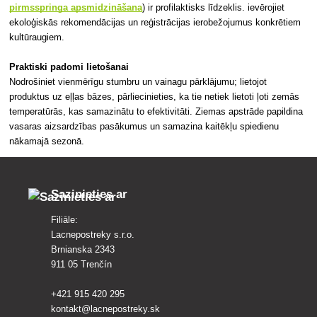
pirmsspringa apsmidzināšana
) ir profilaktisks līdzeklis. ievērojiet
ekoloģiskās rekomendācijas un reģistrācijas ierobežojumus konkrētiem
kultūraugiem.
Praktiski padomi lietošanai
Nodrošiniet vienmērīgu stumbru un vainagu pārklājumu; lietojot
produktus uz eļļas bāzes, pārliecinieties, ka tie netiek lietoti ļoti zemās
temperatūrās, kas samazinātu to efektivitāti. Ziemas apstrāde papildina
vasaras aizsardzības pasākumus un samazina kaitēkļu spiedienu
nākamajā sezonā.
Sazinieties ar
Filiāle:
Lacnepostreky s.r.o.
Brnianska 2343
911 05 Trenčín
+421 915 420 295
kontakt@lacnepostreky.sk