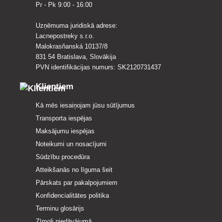
Pr - Pk 9:00 - 16:00
Uzņēmuma juridiskā adrese:
Lacnepostreky s.r.o.
Malokrasňanská 10137/8
831 54 Bratislava, Slovākija
PVN identifikācijas numurs: SK2120731437
Klientiem
Kā mēs iesaiņojam jūsu sūtījumus
Transporta iespējas
Maksājumu iespējas
Noteikumi un nosacījumi
Sūdzību procedūra
Atteikšanās no līguma šeit
Pārskats par pakalpojumiem
Konfidencialitātes politika
Terminu glosārijs
Zīmoli piedāvājumā