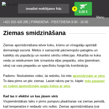
0
0
,00 €
Menu
+421 915 420 295 | PIRMDIENA - PIEKTDIENA 9:00 - 16:00
Ziemas smidzināšana
Ziemas apsmidzināšana ietver koku, krūmu un vīnogulāju apstrādi
dormantajā sezonā. Mērķis ir samazināt pārziemojošo patogēnu un
kaitēkļu olu populāciju un novērst sēnīšu infekcijas. Atkarībā no koka
veida un ieteikumiem tiek izmantota eļļas preparātu, sēra (piemēram,
sēra) vai vara preparātu un specifisku fungicīdu kombinācija.
Padoms: Noskatieties video, lai redzētu, kā mēs
apsmidzinām ar sēru
.
To dara pirms un pēc ziemas. Lasiet rakstu par to, kāpēc
mēs pavasarī
un rudenī apsmidzinām augļu kokus ar sēru
.
Kad tas ir efektīvi un kas jāņem vērā
Vispiemērotākais laiks ir pirms pumpuru plaukšanas vai ziemas periodā,
kad temperatūra ir nedaudz virs nulles. Ziemas apsmidzināšana (vai