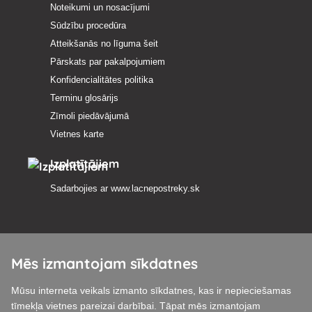
Noteikumi un nosacījumi
Sūdzību procedūra
Atteikšanās no līguma šeit
Pārskats par pakalpojumiem
Konfidencialitātes politika
Terminu glosārijs
Zīmoli piedāvājumā
Vietnes karte
Izplatītājiem
Sadarbojies ar
www.lacnepostreky.sk
Mēs izmantojam sīkdatnes
Mēs vienmēr sniegsim jums ekspertu konsultācijas
Mūsu interneta veikals izmanto sīkdatnes, kas ir nepieciešamas
Sūdzības tiek izskatītas 24 stundu laikā
tīmekļa vietnes pareizai darbībai. Tāpat mēs izmantojam