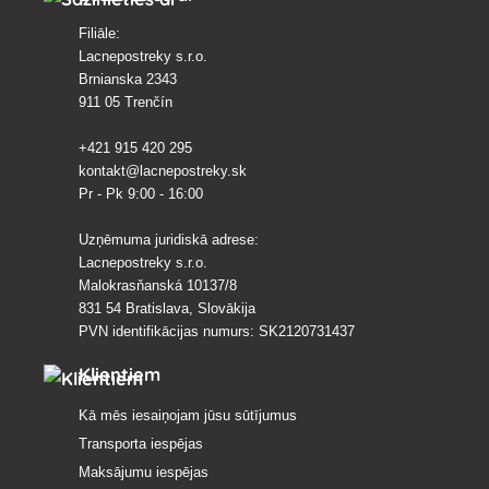
Filiāle:
Lacnepostreky s.r.o.
Brnianska 2343
911 05 Trenčín
+421 915 420 295
kontakt@lacnepostreky.sk
Pr - Pk 9:00 - 16:00
Uzņēmuma juridiskā adrese:
Lacnepostreky s.r.o.
Malokrasňanská 10137/8
831 54 Bratislava, Slovākija
PVN identifikācijas numurs: SK2120731437
Klientiem
Kā mēs iesaiņojam jūsu sūtījumus
Transporta iespējas
Maksājumu iespējas