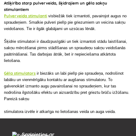
Atšķirība starp pulverveida, šķidrajiem un gēla sakņu
stimulantiem
Pulverveida stimulanti
visbiežāk tiek izmantoti, pavairojot augus no
spraudeņiem. Smalkie pulveri pielīp pie griezumiem un veicina sakņu
veidošanos. Tie ir ilgāk glabājami un uzsūcas lēnāk.
Šķidrie stimulatori ir daudzpusīgāki un tiek izmantoti stādu laistīšanai,
sakņu mērcēšanai pirms stādīšanas un spraudeņu sakņu veidošanās
paātrināšanai. Tas darbojas ātrāk, bet ir nepieciešama atkārtota
lietošana.
Gēla stimulators
ir biezāks un labi pielīp pie spraudeņa, nodrošinot
labāku un vienmērīgāku kontaktu ar augšanas stimulatoru. To
galvenokārt izmanto augu pavairošanai no spraudeņiem, kur tas
nodrošina ilgstošāku efektu un aizsardzību pret grieztu brūču izžūšanu.
Pareizā sakņu
stimulatora izvēle ir atkarīga no lietošanas veida un auga veida.
Sazinieties ar