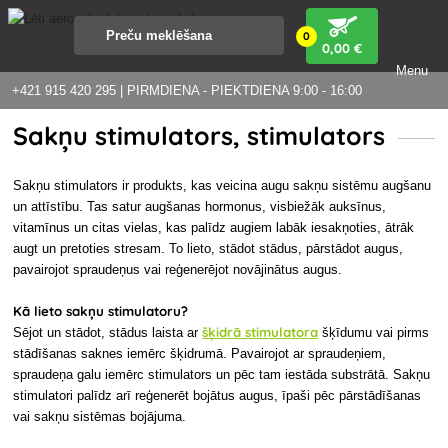
0
0
,00 €
Menu
+421 915 420 295 | PIRMDIENA - PIEKTDIENA 9:00 - 16:00
Sakņu stimulators, stimulators
Sakņu stimulators ir produkts, kas veicina augu sakņu sistēmu augšanu
un attīstību. Tas satur augšanas hormonus, visbiežāk auksīnus,
vitamīnus un citas vielas, kas palīdz augiem labāk iesakņoties, ātrāk
augt un pretoties stresam. To lieto, stādot stādus, pārstādot augus,
pavairojot spraudeņus vai reģenerējot novājinātus augus.
Kā lieto sakņu stimulatoru?
šķidrā stimulatora
Sējot un stādot, stādus laista ar
šķīdumu vai pirms
stādīšanas saknes iemērc šķidrumā. Pavairojot ar spraudeņiem,
spraudeņa galu iemērc stimulators un pēc tam iestāda substrātā. Sakņu
stimulatori palīdz arī reģenerēt bojātus augus, īpaši pēc pārstādīšanas
vai sakņu sistēmas bojājuma.