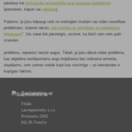
pārdotas kā
bioloģiska aizsardzība pret augsnes kaitēkļiem
(piemēram, kāpuri vai
vaboles
).
Padoms: ja jūsu telpaugi cieš no melnajām mušām vai citām veselības
problēmām, izlasiet rakstu
„Kā cīnīties ar slimībām un kaitēkļiem
telpaugos
”. Jūs varat būt pārsteigts, uzzinot, ka bieži vien mēs paši
izraisām
problēmu, nepareizi laistot augus. Tātad, ja jūsu dārzā rodas problēma,
kas atgādina noslēpumainu augu bojāšanos bez redzama iemesla,
iespējams, zem zemes notiek kaut kas nozīmīgs – un nematodes ir
kopīgais faktors.
Sazinieties ar
Filiāle:
Lacnepostreky s.r.o.
Brnianska 2343
911 05 Trenčín