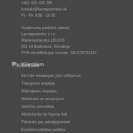
+421 915 420 295
kontakt@lacnepostreky.sk
Pr - Pk 9:00 - 16:00
Uzņēmuma juridiskā adrese:
Lacnepostreky s.r.o.
Malokrasňanská 10137/8
831 54 Bratislava, Slovākija
PVN identifikācijas numurs: SK2120731437
Klientiem
Kā mēs iesaiņojam jūsu sūtījumus
Transporta iespējas
Maksājumu iespējas
Noteikumi un nosacījumi
Sūdzību procedūra
Atteikšanās no līguma šeit
Pārskats par pakalpojumiem
Konfidencialitātes politika