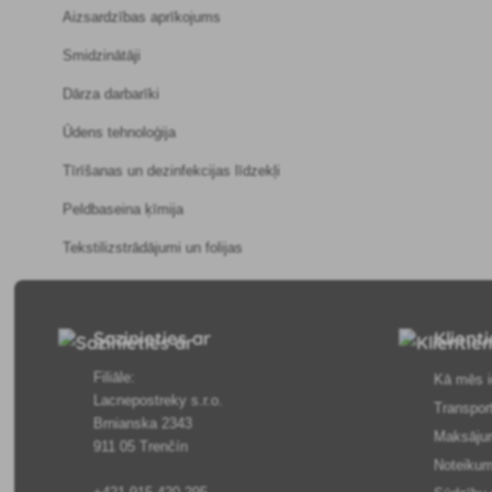
Aizsardzības aprīkojums
Smidzinātāji
Dārza darbarīki
Ūdens tehnoloģija
Tīrīšanas un dezinfekcijas līdzekļi
Peldbaseina ķīmija
Tekstilizstrādājumi un folijas
Sazinieties ar
Klient
Filiāle:
Kā mēs i
Lacnepostreky s.r.o.
Transpor
Brnianska 2343
Maksāju
911 05 Trenčín
Noteikum