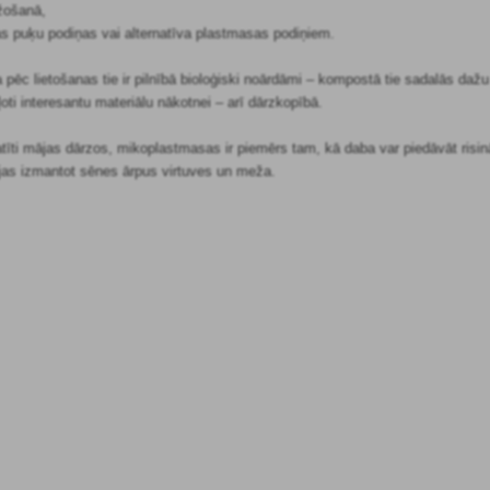
žošanā,
s puķu podiņas vai alternatīva plastmasas podiņiem.
ka pēc lietošanas tie ir pilnībā bioloģiski noārdāmi – kompostā tie sadalās da
ļoti interesantu materiālu nākotnei – arī dārzkopībā.
latīti mājas dārzos, mikoplastmasas ir piemērs tam, kā daba var piedāvāt risi
ējas izmantot sēnes ārpus virtuves un meža.