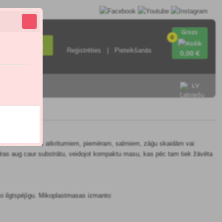
Grozs
0
Meklēšana
Reģistrēties
Pieteikšanās
0
,00 €
LV
ieties ar
n lauksaimniecības atkritumiem, piemēram, salmiem, zāģu skaidām vai
dras aug caur substrātu, veidojot kompaktu masu, kas pēc tam tiek žāvēta
 ko ilgtspējīgu. Mikoplastmasas izmanto: