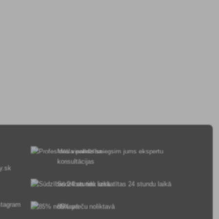
Mēs vienmēr sniegsim jums ekspertu
konsultācijas
y.sk
Sūdzības tiek izskatītas 24 stundu laikā
85% preču noliktavā