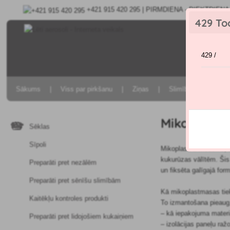
+421 915 420 295 | PIRMDIENA - PIEKTDIENA 9
429 To
429 /
Sākums
Viss par pirkšanu
Ziņas
Slimību un kaitēkļu 
Mikoplasti
Sēklas
Sīpoli
Mikoplasti ir moderns,
kukurūzas vālītēm. Šis
Preparāti pret nezālēm
un fiksēta galīgajā for
Preparāti pret sēnīšu slimībām
Kā mikoplastmasas tie
Kaitēkļu kontroles produkti
To izmantošana pieaug, 
– kā iepakojuma materiā
Preparāti pret lidojošiem kukaiņiem
– izolācijas paneļu raž