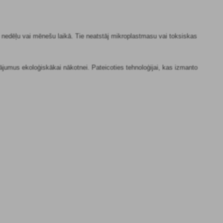
žu nedēļu vai mēnešu laikā. Tie neatstāj mikroplastmasu vai toksiskas
nājumus ekoloģiskākai nākotnei. Pateicoties tehnoloģijai, kas izmanto