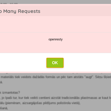
:00 - 16:00
o Many Requests
openresty
katalogs
Smidzināšanas kalendārs
Vairumtirdzniecība
Sazin
ka
OK
 bioloģiski noārdāms materiāls, kas ražots no micēlija (sēnīšu substrāta) u
 materiāls tiek veidots dažādās formās un pēc tam atstāts "augt". Sēņu šķie
mā.
k izmantotas?
jo īpaši tur, kur tiek veikti centieni aizstāt tradicionālās plastmasas ar kaut
lu (piemēram, aizsargājošas pildījums polistirola vietā),
ošanā,