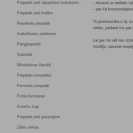
Preparāti pret rāpojošiem kukaiņiem
– dizainā un mēbeļu ra
– pat kā kompostējama
Preparāti pret kodēm
To priekšrocība ir tā, 
Repelentu preparāti
vielas, padarot tos par 
Audzēšanas piederumi
Lai gan tie vēl nav izp
Palīgpreparāti
micēliju, paveras iesp
Substrāti
Mēslošanas līdzekļi
Preparātu komplekti
Fermentu preparāti
Putnu barotavas
Smaržu žogi
Preparāti pret grauzējiem
Zāles sēklas