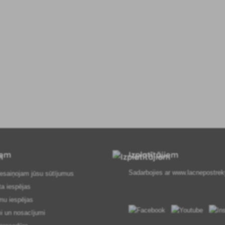
iem
Izplatītājiem
Sadarbojies ar
www.lacnepostrek
esaiņojam jūsu sūtījumus
ta iespējas
mu iespējas
i un nosacījumi