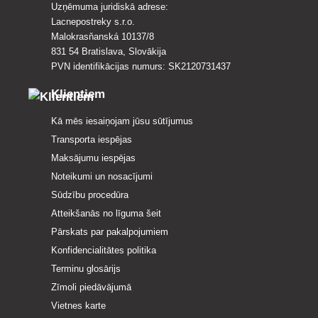
Uzņēmuma juridiskā adrese:
Lacnepostreky s.r.o.
Malokrasňanská 10137/8
831 54 Bratislava, Slovākija
PVN identifikācijas numurs: SK2120731437
Klientiem
Kā mēs iesaiņojam jūsu sūtījumus
Transporta iespējas
Maksājumu iespējas
Noteikumi un nosacījumi
Sūdzību procedūra
Atteikšanās no līguma šeit
Pārskats par pakalpojumiem
Konfidencialitātes politika
Terminu glosārijs
Zīmoli piedāvājumā
Vietnes karte