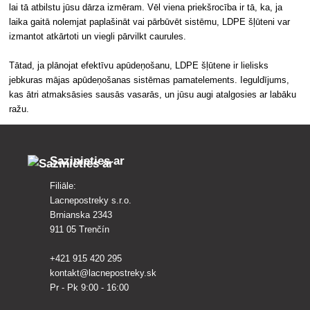
lai tā atbilstu jūsu dārza izmēram. Vēl viena priekšrocība ir tā, ka, ja
laika gaitā nolemjat paplašināt vai pārbūvēt sistēmu, LDPE šļūteni var
izmantot atkārtoti un viegli pārvilkt caurules.
Tātad, ja plānojat efektīvu apūdeņošanu, LDPE šļūtene ir lielisks
jebkuras mājas apūdeņošanas sistēmas pamatelements. Ieguldījums,
kas ātri atmaksāsies sausās vasarās, un jūsu augi atalgosies ar labāku
ražu.
Sazinieties ar
Filiāle:
Lacnepostreky s.r.o.
Brnianska 2343
911 05 Trenčín
+421 915 420 295
kontakt@lacnepostreky.sk
Pr - Pk 9:00 - 16:00