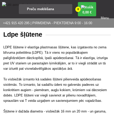
0
0
,00 €
Menu
+421 915 420 295 | PIRMDIENA - PIEKTDIENA 9:00 - 16:00
Ldpe šļūtene
LDPE šļūtene ir elastīga plastmasas šļūtene, kas izgatavota no zema
blīvuma polietilēna (LDPE). Tā ir viens no populārākajiem
palīglīdzekļiem dārzkopībā, īpaši apūdeņošanai. Tā ir elastīga, izturīga
pret UV stariem un parastajām ķimikālijām, ar to ir viegli strādāt un tā
var izturēt pat visnelabvēlīgākos apstākļus ārā.
To visbiežāk izmanto kā sadales šļūteni pilienveida apūdeņošanas
sistēmās. To izmanto, lai sadalītu ūdeni no galvenās padeves uz
konkrētiem augiem - piemēram, augļu kokiem, krūmiem vai dārzeņiem
dobēs. LDPE šļūteni var viegli savienot ar pilienu novadītājiem,
sprauslām vai T veida uzgaļiem un savienojumiem pēc vajadzības.
Šļūtene ir dažāda diametra - visbiežāk 16 mm un 20 mm - un garuma,