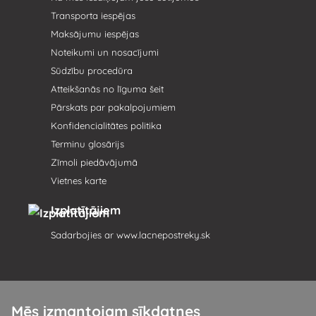
Transporta iespējas
Maksājumu iespējas
Noteikumi un nosacījumi
Sūdzību procedūra
Atteikšanās no līguma šeit
Pārskats par pakalpojumiem
Konfidencialitātes politika
Terminu glosārijs
Zīmoli piedāvājumā
Vietnes karte
Izplatītājiem
Sadarbojies ar
www.lacnepostreky.sk
Mēs izmantojam sīkdatnes
Mēs vienmēr sniegsim jums ekspertu konsultācijas