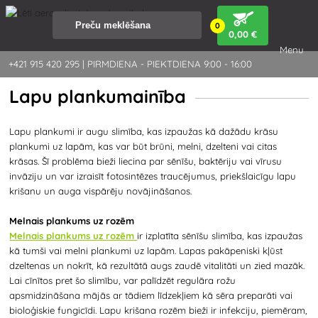
0
0
,00 €
Menu
+421 915 420 295 | PIRMDIENA - PIEKTDIENA 9:00 - 16:00
Lapu plankumainība
Lapu plankumi ir augu slimība, kas izpaužas kā dažādu krāsu
plankumi uz lapām, kas var būt brūni, melni, dzelteni vai citas
krāsas. Šī problēma bieži liecina par sēnīšu, baktēriju vai vīrusu
invāziju un var izraisīt fotosintēzes traucējumus, priekšlaicīgu lapu
krišanu un auga vispārēju novājināšanos.
Melnais plankums uz rozēm
Melnais plankums uz rozēm
ir izplatīta sēnīšu slimība, kas izpaužas
kā tumši vai melni plankumi uz lapām. Lapas pakāpeniski kļūst
dzeltenas un nokrīt, kā rezultātā augs zaudē vitalitāti un zied mazāk.
Lai cīnītos pret šo slimību, var palīdzēt regulāra rožu
apsmidzināšana mājās ar tādiem līdzekļiem kā sēra preparāti vai
bioloģiskie fungicīdi. Lapu krišana rozēm bieži ir infekciju, piemēram,