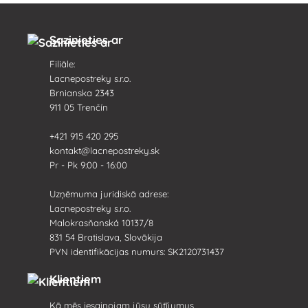
Sazinieties ar
Filiāle:
Lacnepostreky s.r.o.
Brnianska 2343
911 05 Trenčín
+421 915 420 295
kontakt@lacnepostreky.sk
Pr - Pk 9:00 - 16:00
Uzņēmuma juridiskā adrese:
Lacnepostreky s.r.o.
Malokrasňanská 10137/8
831 54 Bratislava, Slovākija
PVN identifikācijas numurs: SK2120731437
Klientiem
Kā mēs iesaiņojam jūsu sūtījumus