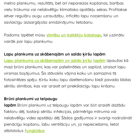
melno plankumu, rezultāts, bet arī nepareizas kopšanas, barības
vielu trūkuma vai nelabvēlīgu klimatisko apstākļu sekas. Profilakse
ietver regulāru augu uzraudzību, inficēto lapu noņemšanu un
savlaicīgu aizsargājošo smidzinājumu lietošanu.
Padoms: Izpētiet mūsu
slimību un kaitēkļu katalogu
, lai uzzinātu
vairāk par lapu plankumu.
Lapu plankums uz skābenajām un saldo ķiršu lapām
Lapu plankums uz skābenajām un saldo ķiršu
lapām
izpaužas kā
mazi brūni plankumi, kas var palielināties un saplūst, izraisot lapu
virsmas bojājumus. Šis stāvoklis vājina koku un samazina tā
fotosintēzes spēju. Ķiršu koku lapu dzeltenošanu bieži pavada šādas
sēnīšu slimības, kas var izraisīt arī priekšlaicīgu lapu krišanu.
Brūni plankumi uz telpaugu
lapām
Brūni plankumi uz telpaugu lapām var būt izraisīti dažādu
faktoru dēļ, tostarp sēnīšu infekcijas, pārmērīga mitruma vai
nelabvēlīgu vides apstākļu dēļ. Šādos gadījumos ir svarīgi nodrošināt
pienācīgu kopšanu, labu ventilāciju un, ja nepieciešams, lietot
atbilstošus
fungicīdus
.