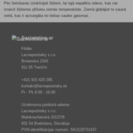
Pēc lietošanas iztukšojiet šļūteni, lai tajā nepaliktu ūdens, kas var
izraisīt šļūtenes plīšanu zemās temperatūrās. Ziemā glabājiet to sausā
vietā, kas ir aizsargāta no tiešas saules gaismas.
Sazinieties ar
Filiāle:
Lacnepostreky s.r.o.
Brnianska 2343
911 05 Trenčín
+421 915 420 295
kontakt@lacnepostreky.sk
Pr - Pk 9:00 - 16:00
Uzņēmuma juridiskā adrese:
Lacnepostreky s.r.o.
Malokrasňanská 10137/8
831 54 Bratislava, Slovākija
PVN identifikācijas numurs: SK2120731437