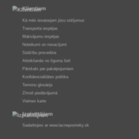
Klientiem
Kā mēs iesaiņojam jūsu sūtījumus
Transporta iespējas
Maksājumu iespējas
Noteikumi un nosacījumi
Sūdzību procedūra
Atteikšanās no līguma šeit
Pārskats par pakalpojumiem
Konfidencialitātes politika
Terminu glosārijs
Zīmoli piedāvājumā
Vietnes karte
Izplatītājiem
Sadarbojies ar
www.lacnepostreky.sk