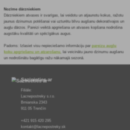
Nozīme dārzniekiem
Dārzniekiem atvases ir svarīgas, lai veidotu un atjaunotu kokus, ražotu
jaunus dzinumus potēšanai vai uzturētu blīvu augšanu dekoratīvajos un
augļu dārzos. Pareizi veiktā apgriešana un atvases kopšana nodrošina
augstāku kvalitāti un spēcīgākus augus.
Padoms: Izlasiet visu nepieciešamo informāciju par
pareizu augļu
koku apgriešanu un atzarošanu
, lai veicinātu jauno dzinumu augšanu
un nodrošinātu bagātīgu ražu nākamajā sezonā.
Sazinieties ar
Filiāle:
Lacnepostreky s.r.o.
Brnianska 2343
911 05 Trenčín
+421 915 420 295
kontakt@lacnepostreky.sk