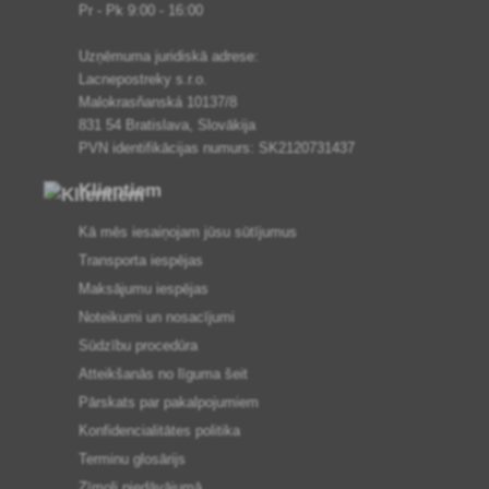
Pr - Pk 9:00 - 16:00
Uzņēmuma juridiskā adrese:
Lacnepostreky s.r.o.
Malokrasňanská 10137/8
831 54 Bratislava, Slovākija
PVN identifikācijas numurs: SK2120731437
Klientiem
Kā mēs iesaiņojam jūsu sūtījumus
Transporta iespējas
Maksājumu iespējas
Noteikumi un nosacījumi
Sūdzību procedūra
Atteikšanās no līguma šeit
Pārskats par pakalpojumiem
Konfidencialitātes politika
Terminu glosārijs
Zīmoli piedāvājumā