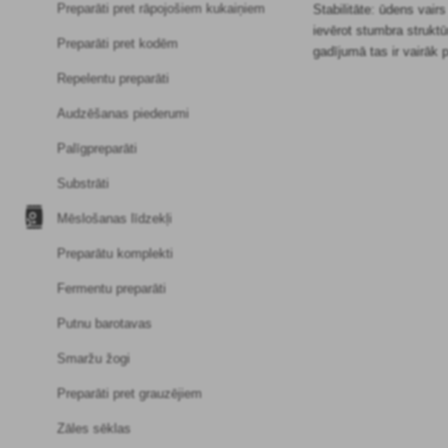
Preparāti pret rāpojošiem kukaiņiem
Stabilitāte: ūdens vair
ievērot stumbra struktū
Preparāti pret kodēm
gadījumā tas ir vairāk 
Repelentu preparāti
Audzēšanas piederumi
Palīgpreparāti
Substrāti
Mēslošanas līdzekļi
Preparātu komplekti
Fermentu preparāti
Putnu barotavas
Smaržu žogi
Preparāti pret grauzējiem
Zāles sēklas