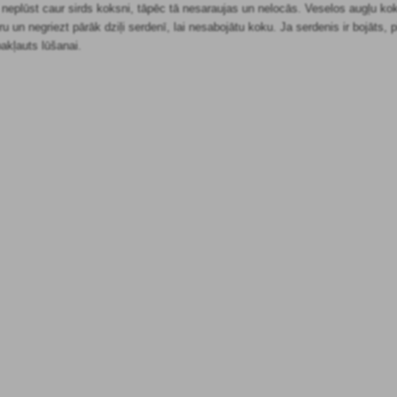
s neplūst caur sirds koksni, tāpēc tā nesaraujas un nelocās. Veselos augļu kok
ru un negriezt pārāk dziļi serdenī, lai nesabojātu koku. Ja serdenis ir bojāts
pakļauts lūšanai.