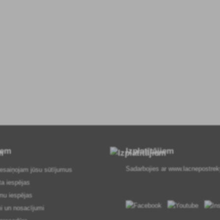
iem
Izplatītājiem
Sadarbojies ar
www.lacnepostrek
esaiņojam jūsu sūtījumus
ta iespējas
mu iespējas
i un nosacījumi