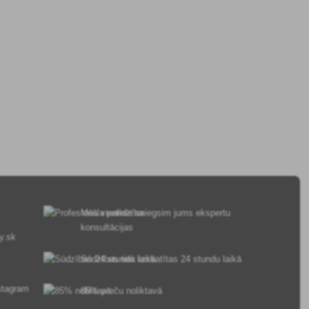
Mēs vienmēr sniegsim jums ekspertu
konsultācijas
y.sk
Sūdzības tiek izskatītas 24 stundu laikā
85% preču noliktavā