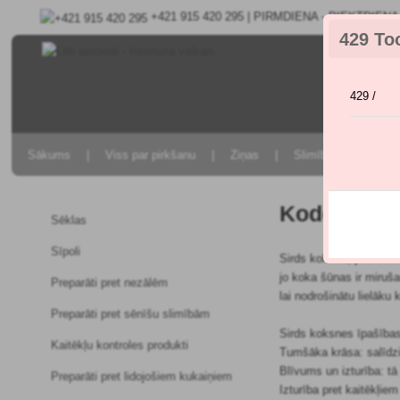
+421 915 420 295 | PIRMDIENA - PIEKTDIENA 9
429 To
429 /
Sākums
Viss par pirkšanu
Ziņas
Slimību un kaitēkļu 
Kodolmater
Sēklas
Sīpoli
Sirds koksne, pazīstam
jo koka šūnas ir miruš
Preparāti pret nezālēm
lai nodrošinātu lielāku 
Preparāti pret sēnīšu slimībām
Sirds koksnes īpašība
Kaitēkļu kontroles produkti
Tumšāka krāsa: salīdzin
Blīvums un izturība: tā 
Preparāti pret lidojošiem kukaiņiem
Izturība pret kaitēkļie