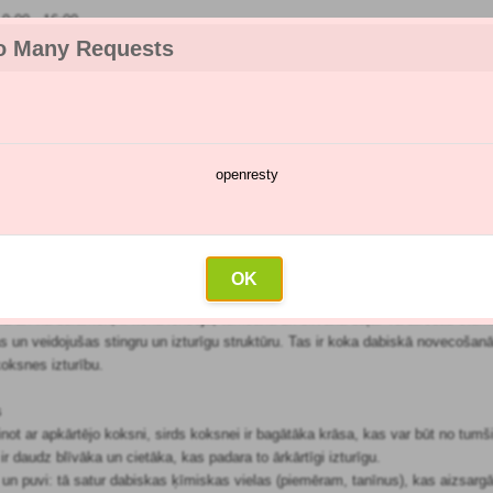
:00 - 16:00
o Many Requests
openresty
katalogs
Smidzināšanas kalendārs
Vairumtirdzniecība
Sazin
iāli
OK
a arī kā duramen, ir koka iekšējā, tumšākā un blīvākā daļa. Tā atrodas stumb
as un veidojušas stingru un izturīgu struktūru. Tas ir koka dabiskā novecošan
koksnes izturību.
s
ot ar apkārtējo koksni, sirds koksnei ir bagātāka krāsa, kas var būt no tumš
ir daudz blīvāka un cietāka, kas padara to ārkārtīgi izturīgu.
m un puvi: tā satur dabiskas ķīmiskas vielas (piemēram, tanīnus), kas aizsar