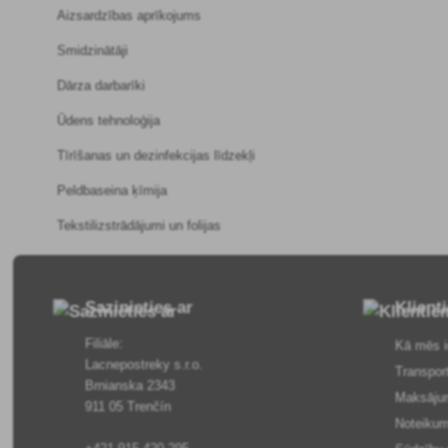
Aizsardzības aprīkojums
Smidzinātāji
Dārza darbarīki
Ūdens tehnoloģija
Tīrīšanas un dezinfekcijas līdzekļi
Peldbaseina ķīmija
Tekstilizstrādājumi un folijas
Sazinieties ar
Klient
Filiāle:
Kā mēs i
Lacnepostreky s.r.o.
Transpor
Brnianska 2343
Maksāju
911 05 Trenčín
Noteikum