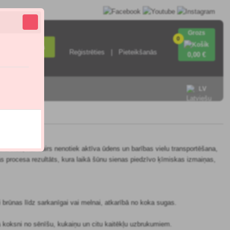
Grozs
0
Meklēšana
Reģistrēties
Pieteikšanās
0
,00 €
ieties ar
LV
ra vidū, kur vairs nenotiek aktīva ūdens un barības vielu transportēšana,
ās procesa rezultāts, kura laikā šūnu sienas piedzīvo ķīmiskas izmaiņas,
i brūnas līdz sarkanīgai vai melnai, atkarībā no koka sugas.
gā koksni no sēnīšu, kukaiņu un citu kaitēkļu uzbrukumiem.