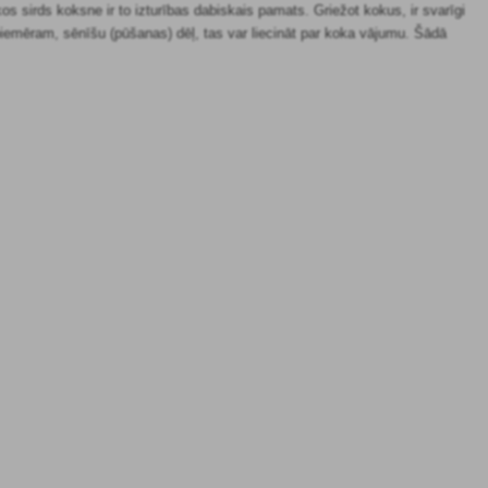
os sirds koksne ir to izturības dabiskais pamats. Griežot kokus, ir svarīgi
, piemēram, sēnīšu (pūšanas) dēļ, tas var liecināt par koka vājumu. Šādā