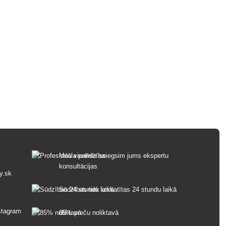
Mēs vienmēr sniegsim jums ekspertu
konsultācijas
y.sk
Sūdzības tiek izskatītas 24 stundu laikā
85% preču noliktavā