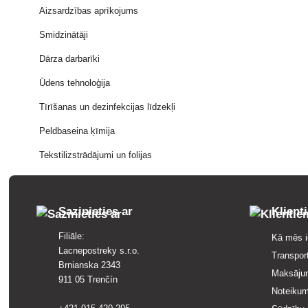
Aizsardzības aprīkojums
Smidzinātāji
Dārza darbarīki
Ūdens tehnoloģija
Tīrīšanas un dezinfekcijas līdzekļi
Peldbaseina ķīmija
Tekstilizstrādājumi un folijas
Sazinieties ar
Klient
Filiāle:
Kā mēs i
Lacnepostreky s.r.o.
Transpor
Brnianska 2343
Maksāju
911 05 Trenčín
Noteikum