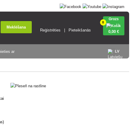
Grozs
0
Meklēšana
Reģistrēties
Pieteikšanās
0
,00 €
ieties ar
LV
kai
ās)