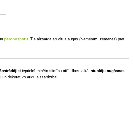
un
peronosporu
. Tie aizsargā arī citus augus (piemēram, zemenes) pret
Apstrādājiet
iepriekš minēto slimību attīstības laikā,
stublāju augšanas
 un dekoratīvo augu aizsardzībai.