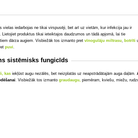
s vielas
iedarbojas ne tikai virspusēji, bet arī uz vietām, kur infekcija jau ir
. Lietojiet produktus tikai ieteiktajos daudzumos un tādā apjomā, lai tie
itiem dārza augiem. Visbiežāk tos izmanto pret
vīnogulāju
miltrasu
,
botrīti
ret
puvi
.
ams sistēmisks fungicīds
i, kas
iekļūst augu nezālēs, bet neizplatās uz neapstrādātajām auga daļām.
edēšanai
. Visbiežāk tos izmanto
graudaugu,
piemēram, kviešu, miežu, rudzu