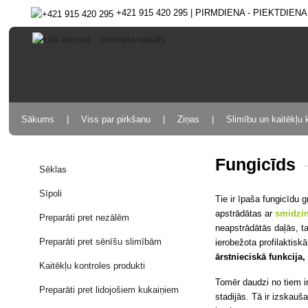
+421 915 420 295 | PIRMDIENA - PIEKTDIENA 9
Sākums
Viss par pirkšanu
Ziņas
Slimību un kaitēkļu 
Fungicīds
Sēklas
Sīpoli
Tie ir īpaša fungicīdu 
apstrādātas ar
smidzi
Preparāti pret nezālēm
neapstrādātās daļās, tač
Preparāti pret sēnīšu slimībām
ierobežota profilaktisk
ārstnieciskā funkcija,
Kaitēkļu kontroles produkti
Tomēr daudzi no tiem i
Preparāti pret lidojošiem kukaiņiem
stadijās. Tā ir izskauš