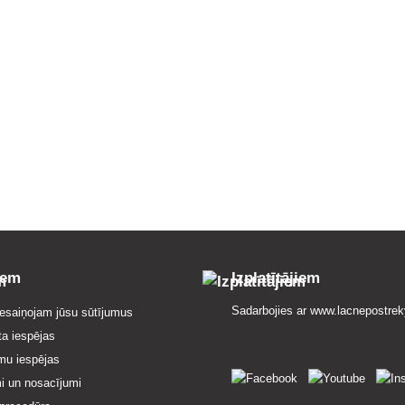
iem
Izplatītājiem
Sadarbojies ar
www.lacnepostrek
esaiņojam jūsu sūtījumus
ta iespējas
mu iespējas
i un nosacījumi