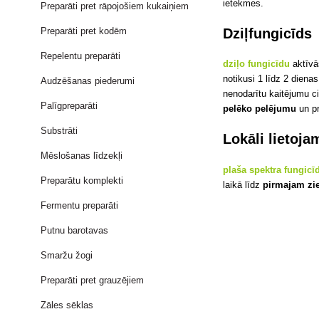
ietekmes.
Preparāti pret rāpojošiem kukaiņiem
Dziļfungicīds
Preparāti pret kodēm
Repelentu preparāti
dziļo fungicīdu
aktīvā
notikusi 1 līdz 2 dienas
Audzēšanas piederumi
nenodarītu kaitējumu c
Palīgpreparāti
pelēko pelējumu
un p
Substrāti
Lokāli lietoj
Mēslošanas līdzekļi
plaša spektra fungicīd
Preparātu komplekti
laikā līdz
pirmajam zi
Fermentu preparāti
Putnu barotavas
Smaržu žogi
Preparāti pret grauzējiem
Zāles sēklas