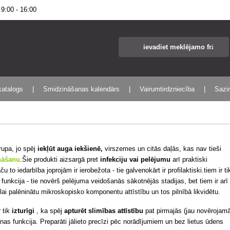
:00 - 16:00
katalogs
Smidzināšanas kalendārs
Vairumtirdzniecība
Sazin
grupa, jo spēj
iekļūt auga iekšienē,
virszemes un citās daļās, kas nav tieši
nāšanu
.Šie produkti aizsargā pret
infekciju vai pelējumu
arī praktiski
u to iedarbība joprojām ir ierobežota - tie galvenokārt ir profilaktiski.tiem ir ti
ā funkcija - tie novērš pelējuma veidošanās sākotnējās stadijas, bet tiem ir arī
lai palēninātu mikroskopisko komponentu attīstību un tos pilnībā likvidētu.
r tik
izturīgi
, ka spēj
apturēt slimības attīstību
pat
pirmajās (jau novērojam
anas funkcija. Preparāti jālieto precīzi pēc norādījumiem un bez lietus ūdens