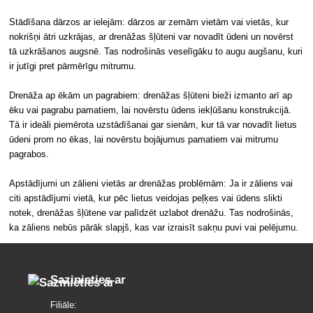
Stādīšana dārzos ar ielejām: dārzos ar zemām vietām vai vietās, kur
nokrišņi ātri uzkrājas, ar drenāžas šļūteni var novadīt ūdeni un novērst
tā uzkrāšanos augsnē. Tas nodrošinās veselīgāku to augu augšanu, kuri
ir jutīgi pret pārmērīgu mitrumu.
Drenāža ap ēkām un pagrabiem: drenāžas šļūteni bieži izmanto arī ap
ēku vai pagrabu pamatiem, lai novērstu ūdens iekļūšanu konstrukcijā.
Tā ir ideāli piemērota uzstādīšanai gar sienām, kur tā var novadīt lietus
ūdeni prom no ēkas, lai novērstu bojājumus pamatiem vai mitrumu
pagrabos.
Apstādījumi un zālieni vietās ar drenāžas problēmām: Ja ir zāliens vai
citi apstādījumi vietā, kur pēc lietus veidojas peļķes vai ūdens slikti
notek, drenāžas šļūtene var palīdzēt uzlabot drenāžu. Tas nodrošinās,
ka zāliens nebūs pārāk slapjš, kas var izraisīt sakņu puvi vai pelējumu.
Sazinieties ar
Filiāle: