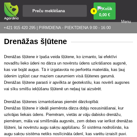
0
0
,00 €
Menu
+421 915 420 295 | PIRMDIENA - PIEKTDIENA 9:00 - 16:00
Drenāžas šļūtene
Drenāžas šļūtene ir īpaša veida šļūtene, ko izmanto, lai efektīvi
novadītu lieko ūdeni no dārza un novērstu ūdens uzkrāšanos augsnē,
kas var bojāt augus. Tā ir izgatavota no perforēta materiāla, kas ļauj
ūdenim izplūst caur maziem caurumiem visā šļūtenes garumā.
Drenāžas šļūtene parasti ir apvilkta ar ģeotekstilu, kas novērš augsnes
vai sīku smilšu iekļūšanu šļūtenē un neļauj tai aizsērēt.
Drenāžas šļūtenes izmantošanas piemēri dārzkopībā:
Drenāžas šļūtene ir ideāli piemērota dārza dobju nosusināšanai, kur
uzkrājas liekais ūdens. Piemēram, vietās ar vāju dabisko drenāžu,
piemēram, māla vai smilšmāla augsnēs, zem dobes var ierīkot drenāžas
šļūteni, lai novērstu augu sakņu applūšanu. Šī sistēma nodrošinās, ka
augu sakņu sistēma netiks noslīcināta ūdenī, kas varētu izraisīt puvi.