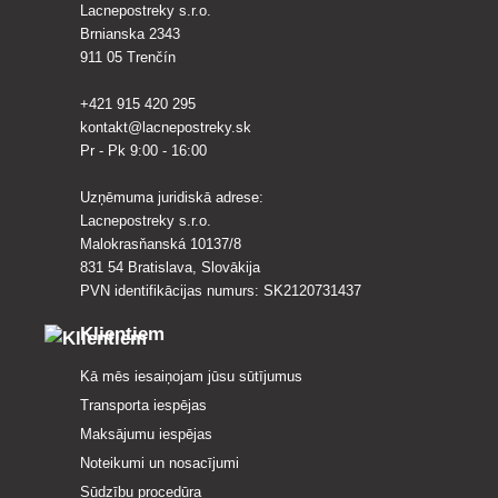
Lacnepostreky s.r.o.
Brnianska 2343
911 05 Trenčín
+421 915 420 295
kontakt@lacnepostreky.sk
Pr - Pk 9:00 - 16:00
Uzņēmuma juridiskā adrese:
Lacnepostreky s.r.o.
Malokrasňanská 10137/8
831 54 Bratislava, Slovākija
PVN identifikācijas numurs: SK2120731437
Klientiem
Kā mēs iesaiņojam jūsu sūtījumus
Transporta iespējas
Maksājumu iespējas
Noteikumi un nosacījumi
Sūdzību procedūra