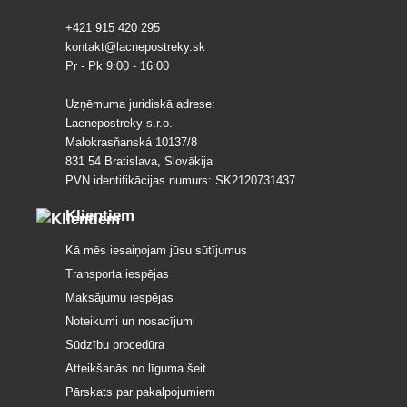
+421 915 420 295
kontakt@lacnepostreky.sk
Pr - Pk 9:00 - 16:00
Uzņēmuma juridiskā adrese:
Lacnepostreky s.r.o.
Malokrasňanská 10137/8
831 54 Bratislava, Slovākija
PVN identifikācijas numurs: SK2120731437
Klientiem
Kā mēs iesaiņojam jūsu sūtījumus
Transporta iespējas
Maksājumu iespējas
Noteikumi un nosacījumi
Sūdzību procedūra
Atteikšanās no līguma šeit
Pārskats par pakalpojumiem