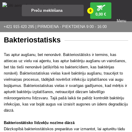
0
0
,00 €
Menu
+421 915 420 295 | PIRMDIENA - PIEKTDIENA 9:00 - 16:00
Bakteriostatisks
Tas aptur augšanu, bet nenonāvē. Bakteriostātisks ir termins, kas
attiecas uz vielu vai aģentu, kas aptur baktēriju augšanu un vairošanos,
bet tās tieši nenonāvē (atšķirībā no baktericīdiem, kas baktērijas
nonāvē). Bakteriostatiskas vielas kavē baktēriju augšanu, traucējot to
vielmaiņas procesus, tādējādi novēršot infekciju izplatīšanos vai augu
bojājumus. Bakteriostatiskas vielas ir svarīgas gadījumos, kad mērķis ir
apturēt baktēriju izplatīšanos, netraucējot dārzam labvēlīgo
mikroorganismu līdzsvaru. Tajā pašā laikā tie palīdz kontrolēt baktēriju
infekcijas, kas var bojāt augus vai izraisīt augsnes un ūdens degradāciju
dārzā.
Bakteriostātisko līdzekļu nozīme dārzā
Dārzkopībā bakteriostātiskos preparātus var izmantot, lai apturētu tādu