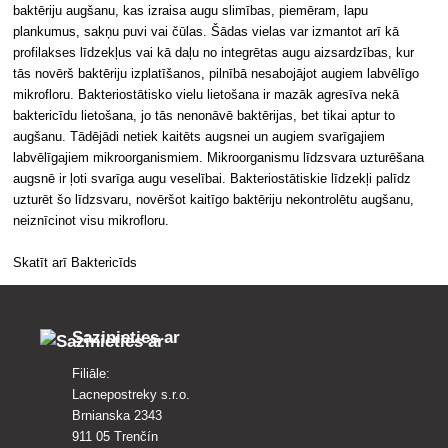
baktēriju augšanu, kas izraisa augu slimības, piemēram, lapu
plankumus, sakņu puvi vai čūlas. Šādas vielas var izmantot arī kā
profilakses līdzekļus vai kā daļu no integrētas augu aizsardzības, kur
tās novērš baktēriju izplatīšanos, pilnībā nesabojājot augiem labvēlīgo
mikrofloru. Bakteriostātisko vielu lietošana ir mazāk agresīva nekā
baktericīdu lietošana, jo tās nenonāvē baktērijas, bet tikai aptur to
augšanu. Tādējādi netiek kaitēts augsnei un augiem svarīgajiem
labvēlīgajiem mikroorganismiem. Mikroorganismu līdzsvara uzturēšana
augsnē ir ļoti svarīga augu veselībai. Bakteriostātiskie līdzekļi palīdz
uzturēt šo līdzsvaru, novēršot kaitīgo baktēriju nekontrolētu augšanu,
neiznīcinot visu mikrofloru.
Skatīt arī Baktericīds
Sazinieties ar
Filiāle:
Lacnepostreky s.r.o.
Brnianska 2343
911 05 Trenčín