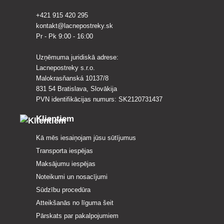
+421 915 420 295
kontakt@lacnepostreky.sk
Pr - Pk 9:00 - 16:00
Uzņēmuma juridiskā adrese:
Lacnepostreky s.r.o.
Malokrasňanská 10137/8
831 54 Bratislava, Slovākija
PVN identifikācijas numurs: SK2120731437
Klientiem
Kā mēs iesaiņojam jūsu sūtījumus
Transporta iespējas
Maksājumu iespējas
Noteikumi un nosacījumi
Sūdzību procedūra
Atteikšanās no līguma šeit
Pārskats par pakalpojumiem