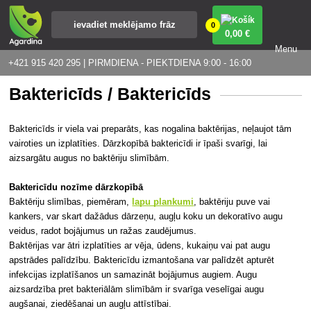
0
0
,00 €
Menu
+421 915 420 295 | PIRMDIENA - PIEKTDIENA 9:00 - 16:00
Baktericīds / Baktericīds
Baktericīds ir viela vai preparāts, kas nogalina baktērijas, neļaujot tām
vairoties un izplatīties. Dārzkopībā baktericīdi ir īpaši svarīgi, lai
aizsargātu augus no baktēriju slimībām.
Baktericīdu nozīme dārzkopībā
Baktēriju slimības, piemēram,
lapu plankumi
, baktēriju puve vai
kankers, var skart dažādus dārzeņu, augļu koku un dekoratīvo augu
veidus, radot bojājumus un ražas zaudējumus.
Baktērijas var ātri izplatīties ar vēja, ūdens, kukaiņu vai pat augu
apstrādes palīdzību. Baktericīdu izmantošana var palīdzēt apturēt
infekcijas izplatīšanos un samazināt bojājumus augiem. Augu
aizsardzība pret bakteriālām slimībām ir svarīga veselīgai augu
augšanai, ziedēšanai un augļu attīstībai.