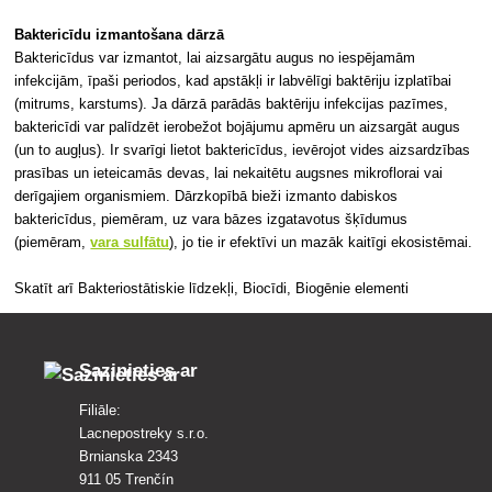
Baktericīdu izmantošana dārzā
Baktericīdus var izmantot, lai aizsargātu augus no iespējamām
infekcijām, īpaši periodos, kad apstākļi ir labvēlīgi baktēriju izplatībai
(mitrums, karstums). Ja dārzā parādās baktēriju infekcijas pazīmes,
baktericīdi var palīdzēt ierobežot bojājumu apmēru un aizsargāt augus
(un to augļus). Ir svarīgi lietot baktericīdus, ievērojot vides aizsardzības
prasības un ieteicamās devas, lai nekaitētu augsnes mikroflorai vai
derīgajiem organismiem. Dārzkopībā bieži izmanto dabiskos
baktericīdus, piemēram, uz vara bāzes izgatavotus šķīdumus
(piemēram,
vara sulfātu
), jo tie ir efektīvi un mazāk kaitīgi ekosistēmai.
Skatīt arī Bakteriostātiskie līdzekļi, Biocīdi, Biogēnie elementi
Sazinieties ar
Filiāle:
Lacnepostreky s.r.o.
Brnianska 2343
911 05 Trenčín