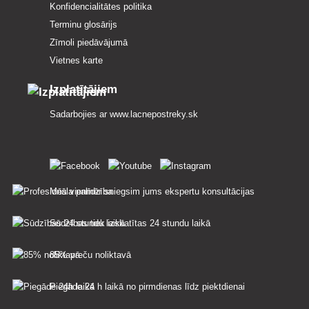
Konfidencialitātes politika
Terminu glosārijs
Zīmoli piedāvājumā
Vietnes karte
Izplatītājiem
Sadarbojies ar
www.lacnepostreky.sk
Mēs vienmēr sniegsim jums ekspertu konsultācijas
Sūdzības tiek izskatītas 24 stundu laikā
85% preču noliktavā
Piegāde 24 h laikā no pirmdienas līdz piektdienai