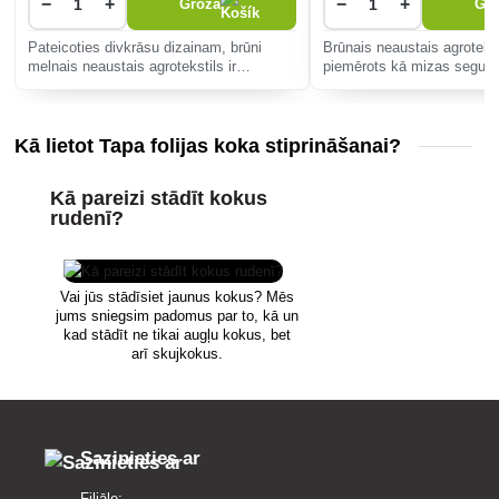
−
+
−
+
Grozā
Gr
Pateicoties divkrāsu dizainam, brūni
Brūnais neaustais agrotekstil
melnais neaustais agrotekstils ir
piemērots kā mizas segum
piemērots dažādiem dekoratīvajiem
nezāļu augšanu un pārmēr
materiāliem kā mizas segums, novērš
iztvaikošanu no augsnes. 
nezāļu augšanu un novērš pārmērīgu
Kā lietot Tapa folijas koka stiprināšanai?
iztvai
Kā pareizi stādīt kokus
rudenī?
Vai jūs stādīsiet jaunus kokus? Mēs
jums sniegsim padomus par to, kā un
kad stādīt ne tikai augļu kokus, bet
arī skujkokus.
Sazinieties ar
Filiāle: