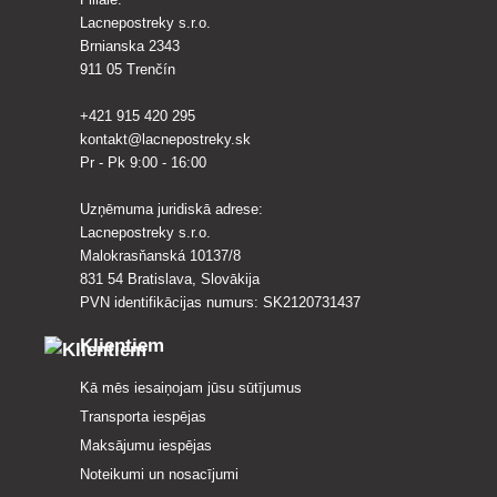
Lacnepostreky s.r.o.
Brnianska 2343
911 05 Trenčín
+421 915 420 295
kontakt@lacnepostreky.sk
Pr - Pk 9:00 - 16:00
Uzņēmuma juridiskā adrese:
Lacnepostreky s.r.o.
Malokrasňanská 10137/8
831 54 Bratislava, Slovākija
PVN identifikācijas numurs: SK2120731437
Klientiem
Kā mēs iesaiņojam jūsu sūtījumus
Transporta iespējas
Maksājumu iespējas
Noteikumi un nosacījumi