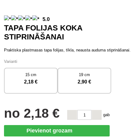
5.0
TAPA FOLIJAS KOKA
STIPRINĀŠANAI
Praktiska plastmasas tapa folijas, tīkla, neausta auduma stiprināšanai.
Varianti
15 cm
19 cm
2
,18 €
2
,90 €
no
2
,18 €
gab
Pievienot grozam