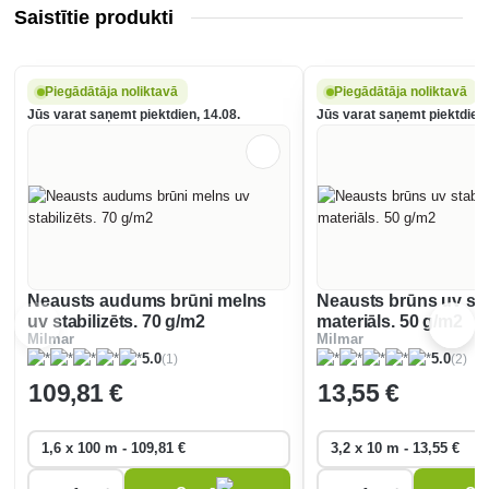
Saistītie produkti
Piegādātāja noliktavā
Piegādātāja noliktavā
Jūs varat saņemt piektdien, 14.08.
Jūs varat saņemt piektdien,
Neausts audums brūni melns
Neausts brūns uv sta
uv stabilizēts. 70 g/m2
materiāls. 50 g/m2
Milmar
Milmar
(1)
(2)
5.0
5.0
109
,81 €
13
,55 €