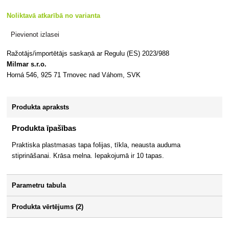
Noliktavā atkarībā no varianta
Pievienot izlasei
Ražotājs/importētājs saskaņā ar Regulu (ES) 2023/988
Milmar s.r.o.
Horná 546, 925 71 Trnovec nad Váhom, SVK
Produkta apraksts
Produkta īpašības
Praktiska plastmasas tapa folijas, tīkla, neausta auduma
stiprināšanai. Krāsa melna. Iepakojumā ir 10 tapas.
Parametru tabula
Produkta vērtējums (2)