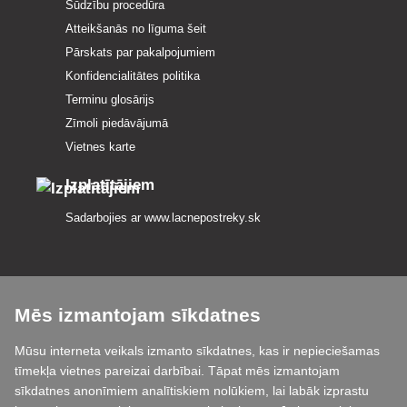
Sūdzību procedūra
Atteikšanās no līguma šeit
Pārskats par pakalpojumiem
Konfidencialitātes politika
Terminu glosārijs
Zīmoli piedāvājumā
Vietnes karte
Izplatītājiem
Sadarbojies ar
www.lacnepostreky.sk
Mēs izmantojam sīkdatnes
Mēs vienmēr sniegsim jums ekspertu konsultācijas
Mūsu interneta veikals izmanto sīkdatnes, kas ir nepieciešamas
Sūdzības tiek izskatītas 24 stundu laikā
tīmekļa vietnes pareizai darbībai. Tāpat mēs izmantojam
sīkdatnes anonīmiem analītiskiem nolūkiem, lai labāk izprastu
85% preču noliktavā