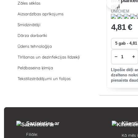
Bio plantel
Zāles sēklas
dēļi
UNICHEM
Aizsardzības aprīkojums
Smidzinātāji
4
,81 €
Dārza darbarīki
Ūdens tehnoloģija
−
+
Tīrīšanas un dezinfekcijas līdzekļi
Peldbaseina ķīmija
Līpošie dēļi a
dzelteno nokr
Tekstilizstrādājumi un folijas
piesaista dau
piemēram, ķirš
ābolu pīlādžu
tostarp la
Sazinieties ar
Klient
Filiāle:
Kā mēs i