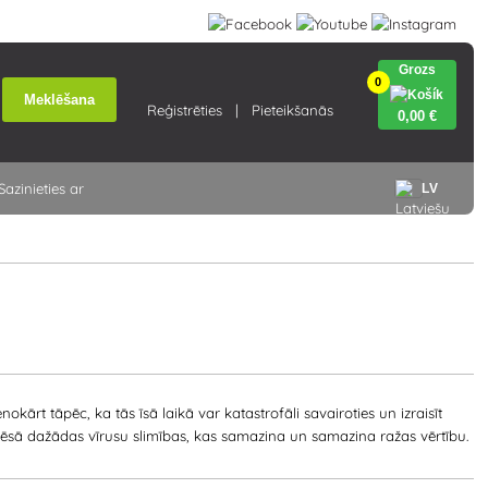
Grozs
0
Meklēšana
Reģistrēties
Pieteikšanās
0
,00 €
Sazinieties ar
LV
nokārt tāpēc, ka tās īsā laikā var katastrofāli savairoties un izraisīt
nēsā dažādas vīrusu slimības, kas samazina un samazina ražas vērtību.