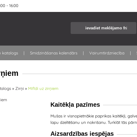
00 - 16:00
u katalogs
Smidzināšanas kalendārs
Vairumtirdzniecība
irņiem
talogs
»
Zirņi
»
Mifīdi uz zirņiem
Kaitēkļa pazīmes
Mušas ir visnopietnākie paprikas kaitēkļi, galve
lapu dzeltēšanu un nokrišanu. Turklāt tās pār
Aizsardzības iespējas