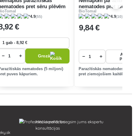
Nemaplus parazītiskās
Nemapom parazītiskās
nematodes pret sēru plēvēm
nematodes pret ziemoj
BioTomal
BioTomal
kaitēkļiem
(55)
(10)
4.9
4.9
8
,92 €
9
,84 €
Apsardz
−
+
Grozā
−
+
pieejam
Parazītiskās nematodes (5 miljoni)
Parazītiskās nematodes (10 mi
pret puves kāpuriem.
pret ziemojošiem kaitēkļiem.
Mēs vienmēr sniegsim jums ekspertu
konsultācijas
eky.sk