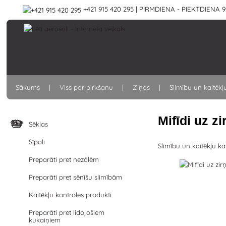
+421 915 420 295 | PIRMDIENA - PIEKTDIENA 9:
Sākums
Viss par pirkšanu
Ziņas
Slimību un kaitēkļ
Mifīdi uz z
Sēklas
Sīpoli
Slimību un kaitēkļu ka
Preparāti pret nezālēm
Preparāti pret sēnīšu slimībām
Kaitēkļu kontroles produkti
Preparāti pret lidojošiem
kukaiņiem