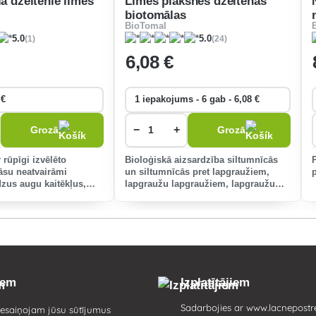
la dzeltenie līmes
Līmes plāksnes dzeltenas
biotomālas
BioTomal
(1)
(24)
5.0
5.0
6
,08 €
−
+
Grozā
Grozā
r rūpīgi izvēlēto
Bioloģiskā aizsardzība siltumnīcās
āsu neatvairāmi
un siltumnīcās pret lapgraužiem,
dzus augu kaitēkļus,
lapgraužu lapgraužiem, lapgraužu
u puvi, ābolu vītoli,
lapgraužiem un lapu mizgraužiem, kā
s un dārza kaitēkļus,
arī dārzos pret lapgraužu
lapgraužiem, lapgra
iem
Izplatītājiem
Sadarbojies ar
www.lacnepostr
esaiņojam jūsu sūtījumus