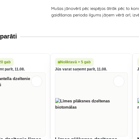
Mušas jānovērš pēc iespējas ātrāk pēc to kon
gaidīšanas perioda ilgums jāņem vērā arī, izv
parāti
20 gab
Noliktavā > 5 gab
t parīt, 11.08.
Jūs varat saņemt parīt, 11.08.