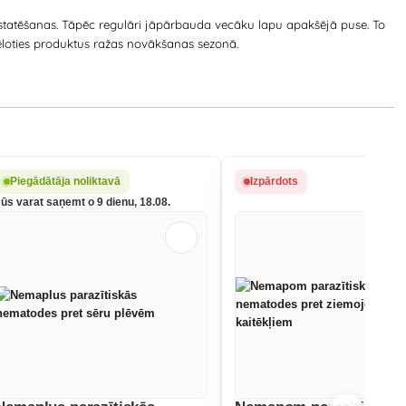
statēšanas. Tāpēc regulāri jāpārbauda vecāku lapu apakšējā puse. To
ēloties produktus ražas novākšanas sezonā.
Piegādātāja noliktavā
Izpārdots
Jūs varat saņemt o 9 dienu, 18.08.