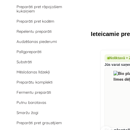
Preparāti pret rāpojošiem
kukaiņiem
Preparāti pret kodēm
Repelentu preparāti
Ieteicamie pre
Audzēšanas piederumi
Palīgpreparāti
Noliktavā > 
Substrāti
Jūs varat saņem
Mēslošanas līdzekļi
Preparātu komplekti
Fermentu preparāti
Putnu barotavas
Smaržu žogi
Preparāti pret grauzējiem