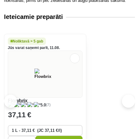
nokrišanas, pirms un pēc ziedēšanas un augļu plaukšanas sākumā.
Ieteicamie preparāti
Noliktavā > 5 gab
Jūs varat saņemt parīt, 11.08.
Flowbrix
(7)
5.0
37
,11 €