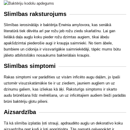
Slimības raksturojums
Slimības ierosinātājs ir baktērija Erwinia amylovora, kas senākā
literatūrā tiek dēvēta arī par rožu jeb rožu ziedu skarlatīnu. Lai gan
lielākā daļa augļu koku pieder rožu dzimtas augiem, tikai ābeļu
apakšdzimtai piederošie augi ir kraupja saimnieki. No tiem ābele,
bumbiere un cidonija ir vissvarīgākie saimniekēdāji, tāpēc mums būtu
jālieto atbilstošāks nosaukums bakteriālais kraupis.
Slimības simptomi
Rakas simptomi var parādīties uz visām inficēto augu daļām, jo īpaši
uztomēr visuzskatāmākie tie ir uz ziediem, jauniem augļiem un uz
dzinumu galiem, kas izliekas kā āķi. Raksturīgs simptoms ir skarto
audu brūnēšana līdz melnēšana, un uz inficētajiem audiem bieži parādās
brūni baktēriju gļotu pilieni.
Aizsardzība
Tā kā slimība izplatās ļoti strauji, apdraudēto augļu un dekoratīvo koku
aizsardzība pret kodi ir ļoti apgrūtināta. Tās pamatā galvenokārt ir