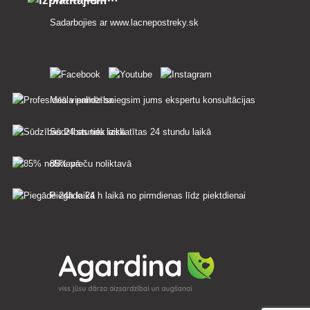
Sadarbojies ar
www.lacnepostreky.sk
Mēs vienmēr sniegsim jums ekspertu konsultācijas
Sūdzības tiek izskatītas 24 stundu laikā
85% preču noliktavā
Piegāde 24 h laikā no pirmdienas līdz piektdienai