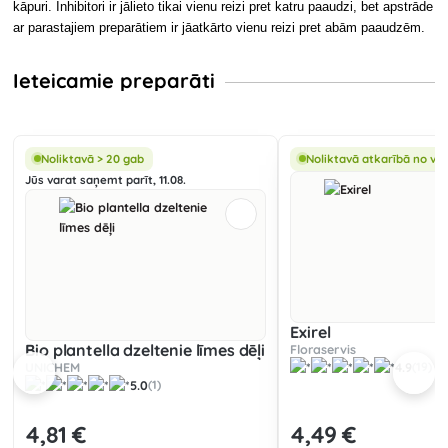
kāpuri. Inhibitori ir jālieto tikai vienu reizi pret katru paaudzi, bet apstrāde
ar parastajiem preparātiem ir jāatkārto vienu reizi pret abām paaudzēm.
Ieteicamie preparāti
Noliktavā > 20 gab
Noliktavā atkarībā no va
Jūs varat saņemt parīt, 11.08.
Exirel
Bio plantella dzeltenie līmes dēļi
Floraservis
UNICHEM
4.9
(19)
5.0
(1)
4
,81 €
4
,49 €