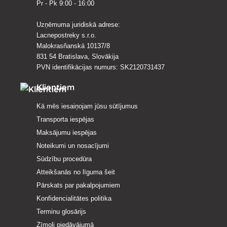
Pr - Pk 9:00 - 16:00
Uzņēmuma juridiskā adrese:
Lacnepostreky s.r.o.
Malokrasňanská 10137/8
831 54 Bratislava, Slovākija
PVN identifikācijas numurs: SK2120731437
Klientiem
Kā mēs iesaiņojam jūsu sūtījumus
Transporta iespējas
Maksājumu iespējas
Noteikumi un nosacījumi
Sūdzību procedūra
Atteikšanās no līguma šeit
Pārskats par pakalpojumiem
Konfidencialitātes politika
Terminu glosārijs
Zīmoli piedāvājumā