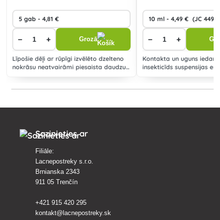
−
+
−
+
Grozā
Gr
Līpošie dēļi ar rūpīgi izvēlēto dzelteno
Kontakta un uguns iedarb
nokrāsu neatvairāmi piesaista daudzus
insekticīds suspensijas em
augu kaitēkļus, piemēram, ķiršu puvi,
(SE) sēkleņu, kauleņu augļ
ābolu vītoli, ābolu pīlādžus un dārza
vīnogulāju aizsardzībai p
kaitēkļus, tostarp la
un sūcējvīrusiem.
Sazinieties ar
Filiāle:
Lacnepostreky s.r.o.
Brnianska 2343
911 05 Trenčín
+421 915 420 295
kontakt@lacnepostreky.sk