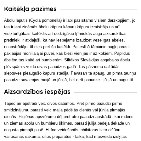
Kaitēkļa pazīmes
Ābolu laputis (Cydia pomonella) ir labi pazīstams visiem dārzkopjiem, jo
tas ir labi zināmās ābolu kāpuru kāpuru kāpuru izraisītājs un arī
visizturīgākais kaitēklis.arī dedzīgākie ķīmiskās augu aizsardzības
pretinieki ir atklājuši, ka nav iespējams izaudzēt veselīgas ābeles,
neapstrādājot ābeles pret šo kaitēkli. Patiesībā tārpainie augļi parasti
pakļaujas moniliālajai puvei, kas bieži vien jau ir uz kokiem. Papildus
ābelēm tas kaitē arī bumbierēm. Siltākos Slovākijas apgabalos ābeļu
plēvspārnis veido divas paaudzes gadā. Tas pārziemo dažādās
slēptuvēs pieaugušo kāpuru stadijā. Pavasarī tā apaug, un pirmā tauriņu
paaudze savairojas maijā un jūnijā, bet otrā paaudze - jūlijā un augustā.
Aizsardzības iespējas
Tāpēc arī apstrādi veic divos datumos. Pret pirmo paaudzi pirmo
smidzinājumu parasti veic maija pēdējās dienās vai jūnija pirmajās
dienās. Higiēnas apsvērumu dēļ pret otro paaudzi apstrādā tikai rudens
un ziemas ābolu un bumbieru šķirnes, parasti jūlija pēdējā dekādē un
augusta pirmajā pusē. Hitīna veidošanās inhibitorus lieto olšūnu
vairošanās sākumā, citus preparātus - laikā, kad masveidā izšķiļas