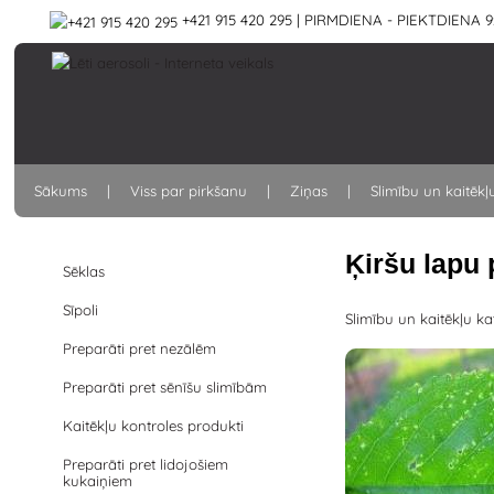
+421 915 420 295 | PIRMDIENA - PIEKTDIENA 9:
Sākums
Viss par pirkšanu
Ziņas
Slimību un kaitēkļ
Ķiršu lapu 
Sēklas
Sīpoli
Slimību un kaitēkļu ka
Preparāti pret nezālēm
Preparāti pret sēnīšu slimībām
Kaitēkļu kontroles produkti
Preparāti pret lidojošiem
kukaiņiem