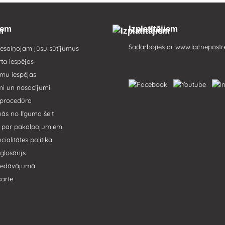
iem
Izplatītājiem
Sadarbojies ar
www.lacnepostr
esaiņojam jūsu sūtījumus
ta iespējas
mu iespējas
mi un nosacījumi
 procedūra
nās no līguma šeit
s par pakalpojumiem
ialitātes politika
glosārijs
piedāvājumā
karte