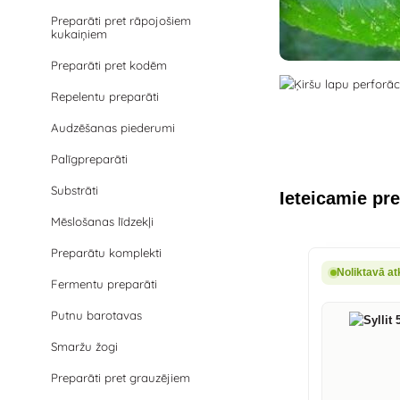
Preparāti pret rāpojošiem
kukaiņiem
Preparāti pret kodēm
Repelentu preparāti
Audzēšanas piederumi
Palīgpreparāti
Substrāti
Ieteicamie pre
Mēslošanas līdzekļi
Preparātu komplekti
Noliktavā at
Fermentu preparāti
Putnu barotavas
Smaržu žogi
Preparāti pret grauzējiem