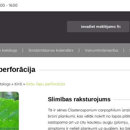
00 - 16:00
u katalogs
Smidzināšanas kalendārs
Vairumtirdzniecība
perforācija
talogs
»
Ķirši
»
Ķiršu lapu perforācija
Slimības raksturojums
Tā ir sēnes Clasterosporium carpophilum izraisī
brūni plankumi, kas vēlāk nokrīt no lapas plāt
sastopama arī uz citu kauleņu augļu (plūmju, ķ
simptoms ir nelieli plankumi uz augļiem, ko bi