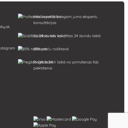
Mēs vienmēr sniegsim jums ekspertu
konsultācijas
eky.sk
Sūdzības tiek izskatītas 24 stundu laikā
85% preču noliktavā
Piegāde 24 h laikā no pirmdienas līdz
piektdienai