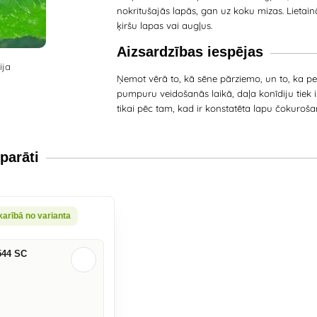
nokritušajās lapās, gan uz koku mizas. Lietain
ķiršu lapas vai augļus.
Aizsardzības iespējas
Ņemot vērā to, kā sēne pārziemo, un to, ka p
pumpuru veidošanās laikā, daļa konīdiju tiek 
tikai pēc tam, kad ir konstatēta lapu čokurošan
parāti
karībā no varianta