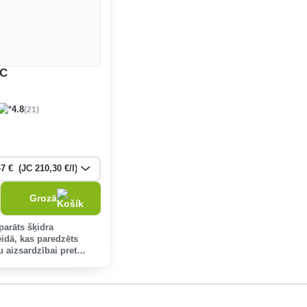
SC
(21)
4.8
Grozā
parāts šķidra
eidā, kas paredzēts
u aizsardzībai pret
 bumbieru aizsardzībai
kraupi, ķiršu, ķiršu
ret