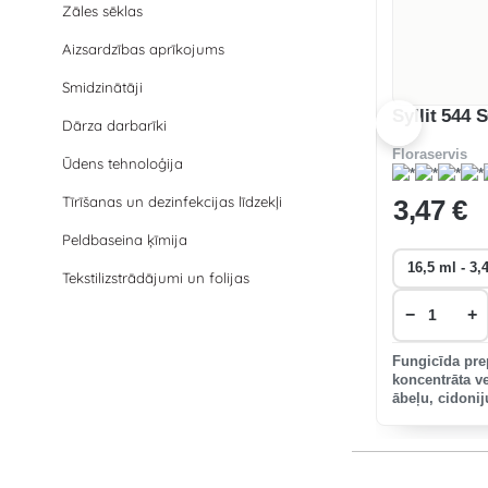
Zāles sēklas
Aizsardzības aprīkojums
Smidzinātāji
Syllit 544 
Dārza darbarīki
Floraservis
Ūdens tehnoloģija
Tīrīšanas un dezinfekcijas līdzekļi
3
,47 €
Peldbaseina ķīmija
Tekstilizstrādājumi un folijas
−
+
Fungicīda pre
koncentrāta v
ābeļu, cidonij
ābeļu kraupi,
pret bumbieru 
aizsardzībai p