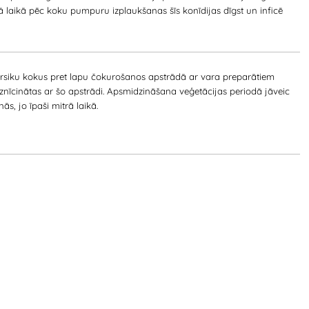
ā laikā pēc koku pumpuru izplaukšanas šīs konīdijas dīgst un inficē
ersiku kokus pret lapu čokurošanos apstrādā ar vara preparātiem
iznīcinātas ar šo apstrādi. Apsmidzināšana veģetācijas periodā jāveic
ās, jo īpaši mitrā laikā.