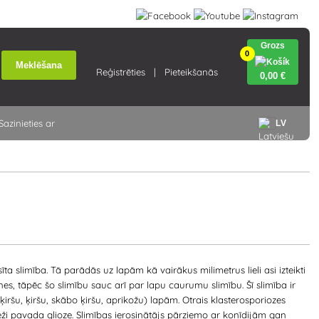
Grozs
0
Meklēšana
Reģistrēties
Pieteikšanās
0
,00 €
Sazinieties ar
LV
ta slimība. Tā parādās uz lapām kā vairākus milimetrus lieli asi izteikti
nes, tāpēc šo slimību sauc arī par lapu caurumu slimību. Šī slimība ir
iršu, ķiršu, skābo ķiršu, aprikožu) lapām. Otrais klasterosporiozes
eži pavada glioze. Slimības ierosinātājs pārziemo ar konīdijām gan