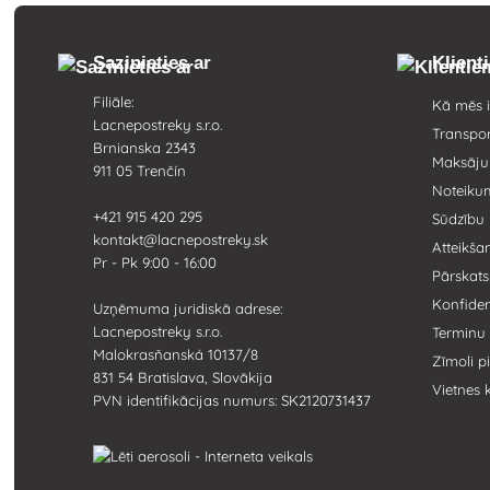
Sazinieties ar
Klient
Filiāle:
Kā mēs i
Lacnepostreky s.r.o.
Transpor
Brnianska 2343
Maksāju
911 05 Trenčín
Noteiku
+421 915 420 295
Sūdzību
kontakt@lacnepostreky.sk
Atteikša
Pr - Pk 9:00 - 16:00
Pārskat
Konfidenc
Uzņēmuma juridiskā adrese:
Lacnepostreky s.r.o.
Terminu 
Malokrasňanská 10137/8
Zīmoli 
831 54 Bratislava, Slovākija
Vietnes 
PVN identifikācijas numurs: SK2120731437