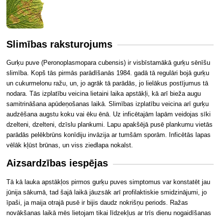
Slimības raksturojums
Gurķu puve (Peronoplasmopara cubensis) ir visbīstamākā gurķu sēnīšu
slimība. Kopš tās pirmās parādīšanās 1984. gadā tā regulāri bojā gurķu
un cukurmelonu ražu, un, jo agrāk tā parādās, jo lielākus postījumus tā
nodara. Tās izplatību veicina lietaini laika apstākļi, kā arī bieža augu
samitrināšana apūdeņošanas laikā. Slimības izplatību veicina arī gurķu
audzēšana augstu koku vai ēku ēnā. Uz inficētajām lapām veidojas sīki
dzelteni, dzelteni, dzīslu plankumi. Lapu apakšējā pusē plankumu vietās
parādās pelēkbrūns konīdiju invāzija ar tumšām sporām. Inficētās lapas
vēlāk kļūst brūnas, un viss ziedlapa nokalst.
Aizsardzības iespējas
Tā kā lauka apstākļos pirmos gurķu puves simptomus var konstatēt jau
jūnija sākumā, tad šajā laikā jāuzsāk arī profilaktiskie smidzinājumi, jo
īpaši, ja maija otrajā pusē ir bijis daudz nokrišņu periods. Ražas
novākšanas laikā mēs lietojam tikai līdzekļus ar trīs dienu nogaidīšanas