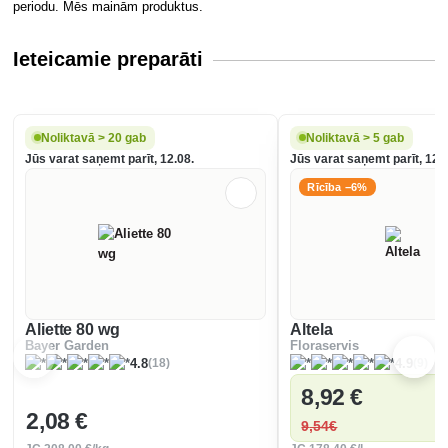
periodu. Mēs mainām produktus.
Ieteicamie preparāti
Noliktavā > 20 gab
Noliktavā > 5 gab
Jūs varat saņemt parīt, 12.08.
Jūs varat saņemt parīt, 12.
Rīcība −6%
Aliette 80 wg
Altela
Bayer Garden
Floraservis
(18)
(9)
4.8
4.9
8
,92 €
2
,08 €
9
,54€