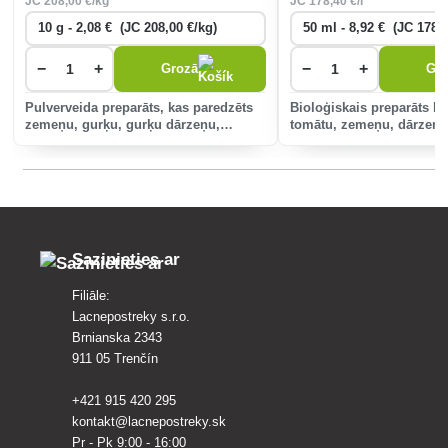
JC
208
,00 €/kg
JC
178
,40 €/l
−
+
−
+
Grozā
Gr
Pulverveida preparāts, kas paredzēts
Bioloģiskais preparāts ka
zemeņu, gurķu, gurķu dārzeņu,
tomātu, zemeņu, dārzeņu
dižskābaržu sēklu un apiņu
un vīnogulāju sēnīšu slim
aizsardzībai pret sēnēm. slimības.
kraupis) ierobežošanai.
Sazinieties ar
Filiāle:
Lacnepostreky s.r.o.
Brnianska 2343
911 05 Trenčín
+421 915 420 295
kontakt@lacnepostreky.sk
Pr - Pk 9:00 - 16:00