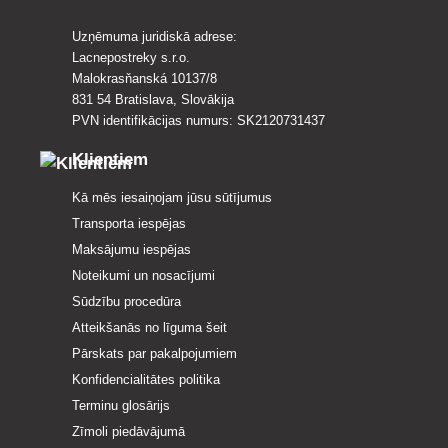
Uzņēmuma juridiskā adrese:
Lacnepostreky s.r.o.
Malokrasňanská 10137/8
831 54 Bratislava, Slovākija
PVN identifikācijas numurs: SK2120731437
Klientiem
Kā mēs iesaiņojam jūsu sūtījumus
Transporta iespējas
Maksājumu iespējas
Noteikumi un nosacījumi
Sūdzību procedūra
Atteikšanās no līguma šeit
Pārskats par pakalpojumiem
Konfidencialitātes politika
Terminu glosārijs
Zīmoli piedāvājumā