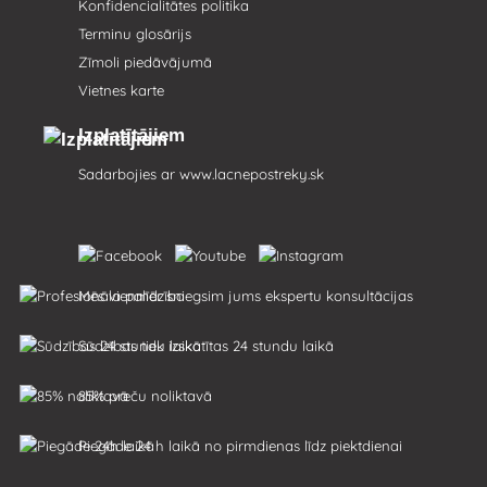
Konfidencialitātes politika
Terminu glosārijs
Zīmoli piedāvājumā
Vietnes karte
Izplatītājiem
Sadarbojies ar
www.lacnepostreky.sk
Mēs vienmēr sniegsim jums ekspertu konsultācijas
Sūdzības tiek izskatītas 24 stundu laikā
85% preču noliktavā
Piegāde 24 h laikā no pirmdienas līdz piektdienai