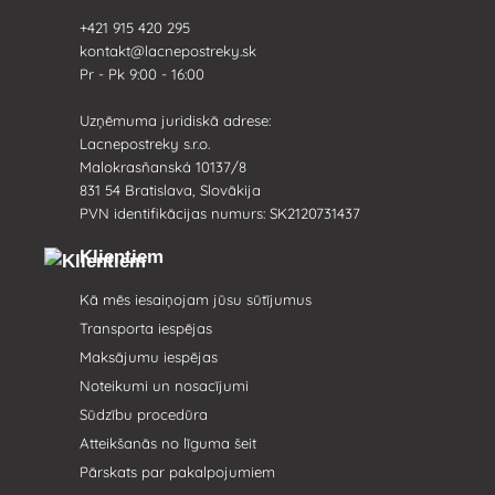
+421 915 420 295
kontakt@lacnepostreky.sk
Pr - Pk 9:00 - 16:00
Uzņēmuma juridiskā adrese:
Lacnepostreky s.r.o.
Malokrasňanská 10137/8
831 54 Bratislava, Slovākija
PVN identifikācijas numurs: SK2120731437
Klientiem
Kā mēs iesaiņojam jūsu sūtījumus
Transporta iespējas
Maksājumu iespējas
Noteikumi un nosacījumi
Sūdzību procedūra
Atteikšanās no līguma šeit
Pārskats par pakalpojumiem