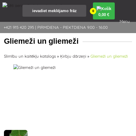
0
0
,00 €
Menu
+421 915 420 295 | PIRMDIENA - PIEKTDIENA 9:00 - 16:00
Gliemeži un gliemeži
Slimību un kaitēkļu katalogs
»
Ķirbju dārzeņi
»
Gliemeži un gliemeži