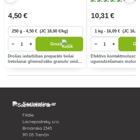
4
,50 €
10
,31 €
−
+
−
+
Grozā
Gr
Drošas iedarbības preparāts tiešai
Efektīvs kontaktmoluscīd
lietošanai gliemežvāku granulu veidā.
ugunsdzēšamais moluscīd
Drošs mājdzīvniekiem, ežiem un
sugu dārza gliemežiem 
putniem.
gliemežiem.
Sazinieties ar
Filiāle:
Lacnepostreky s.r.o.
Brnianska 2343
911 05 Trenčín