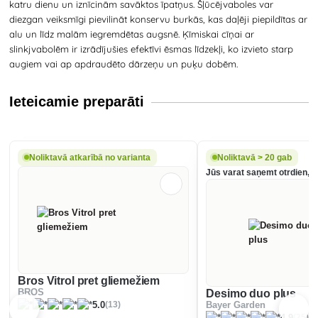
katru dienu un iznīcinām savāktos īpatņus. Šļūcējvaboles var
diezgan veiksmīgi pievilināt konservu burkās, kas daļēji piepildītas ar
alu un līdz malām iegremdētas augsnē. Ķīmiskai cīņai ar
slinkjvabolēm ir izrādījušies efektīvi ēsmas līdzekļi, ko izvieto starp
augiem vai ap apdraudēto dārzeņu un puķu dobēm.
Ieteicamie preparāti
Noliktavā atkarībā no varianta
Noliktavā > 20 gab
Jūs varat saņemt otrdien, 1
Bros Vitrol pret gliemežiem
BROS
Desimo duo plus
(13)
5.0
Bayer Garden
(25)
4.9