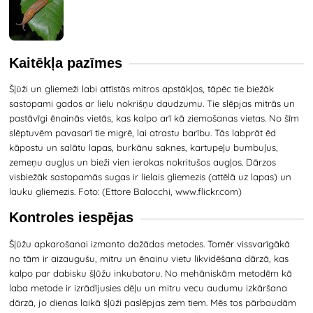
Kaitēkļa pazīmes
Šļūži un gliemeži labi attīstās mitros apstākļos, tāpēc tie biežāk
sastopami gados ar lielu nokrišņu daudzumu. Tie slēpjas mitrās un
pastāvīgi ēnainās vietās, kas kalpo arī kā ziemošanas vietas. No šīm
slēptuvēm pavasarī tie migrē, lai atrastu barību. Tās labprāt ēd
kāpostu un salātu lapas, burkānu saknes, kartupeļu bumbuļus,
zemeņu augļus un bieži vien ierokas nokritušos augļos. Dārzos
visbiežāk sastopamās sugas ir lielais gliemezis (attēlā uz lapas) un
lauku gliemezis.
Foto: (
Ettore Balocchi
, www.flickr.com
)
Kontroles iespējas
Šļūžu apkarošanai izmanto dažādas metodes. Tomēr vissvarīgākā
no tām ir aizaugušu, mitru un ēnainu vietu likvidēšana dārzā, kas
kalpo par dabisku šļūžu inkubatoru. No mehāniskām metodēm kā
laba metode ir izrādījusies dēļu un mitru vecu audumu izkāršana
dārzā, jo dienas laikā šļūži paslēpjas zem tiem. Mēs tos pārbaudām