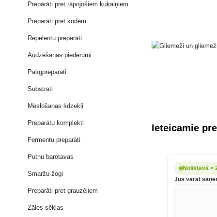
Preparāti pret rāpojošiem kukaiņiem
Preparāti pret kodēm
Repelentu preparāti
Audzēšanas piederumi
Palīgpreparāti
Substrāti
Mēslošanas līdzekļi
Preparātu komplekti
Ieteicamie pre
Fermentu preparāti
Putnu barotavas
Noliktavā > 
Smaržu žogi
Jūs varat saņem
Preparāti pret grauzējiem
Zāles sēklas