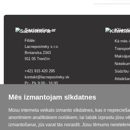
Sazinieties ar
Klient
Filiāle:
Kā mēs i
Lacnepostreky s.r.o.
Transpor
Brnianska 2343
Maksāju
911 05 Trenčín
Noteikum
+421 915 420 295
Sūdzību 
kontakt@lacnepostreky.sk
Atteikša
Pr - Pk 9:00 - 16:00
Pārskats
Konfidenc
Mēs izmantojam sīkdatnes
Uzņēmuma juridiskā adrese:
Lacnepostreky s.r.o.
Terminu g
Malokrasňanská 10137/8
Zīmoli p
Mūsu interneta veikals izmanto sīkdatnes, kas ir nepiecieš
831 54 Bratislava, Slovākija
Vietnes 
anonīmiem analītiskiem nolūkiem, lai labāk izprastu jūsu v
PVN identifikācijas numurs: SK2120731437
izmantošanai, jūs varat tās noraidīt. Jūsu lēmums neietekm