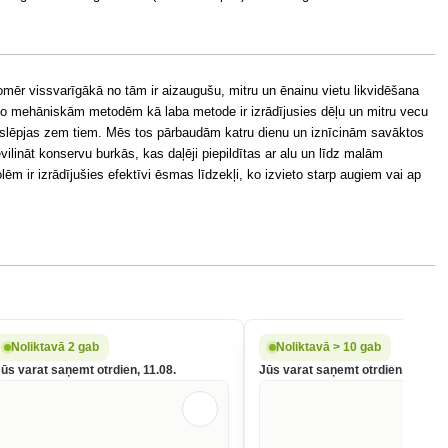
ēr vissvarīgākā no tām ir aizaugušu, mitru un ēnainu vietu likvidēšana
 No mehāniskām metodēm kā laba metode ir izrādījusies dēļu un mitru vecu
paslēpjas zem tiem. Mēs tos pārbaudām katru dienu un iznīcinām savāktos
ilināt konservu burkās, kas daļēji piepildītas ar alu un līdz malām
ēm ir izrādījušies efektīvi ēsmas līdzekļi, ko izvieto starp augiem vai ap
Noliktavā 2 gab
Noliktavā > 10 gab
Jūs varat saņemt otrdien, 11.08.
Jūs varat saņemt otrdien, 11.08.