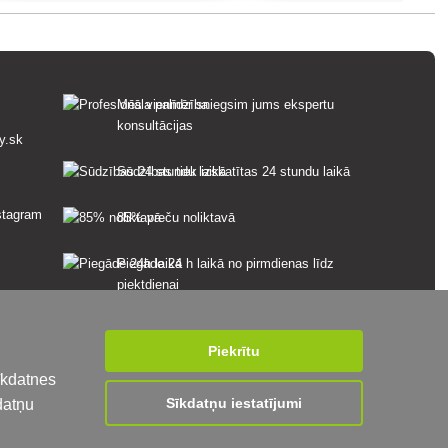
Mēs vienmēr sniegsim jums ekspertu
konsultācijas
y.sk
Sūdzības tiek izskatītas 24 stundu laikā
85% preču noliktavā
Piegāde 24 h laikā no pirmdienas līdz
piektdienai
Piekrītu
īkdatnes
Sīkdatņu iestatījumi
datņu