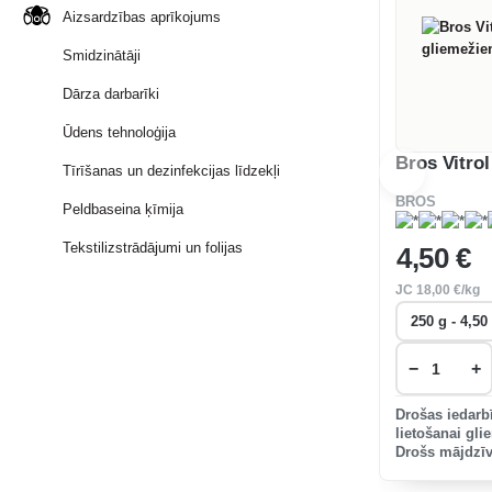
Aizsardzības aprīkojums
Smidzinātāji
Dārza darbarīki
Ūdens tehnoloģija
Bros Vitro
Tīrīšanas un dezinfekcijas līdzekļi
BROS
Peldbaseina ķīmija
Tekstilizstrādājumi un folijas
4
,50 €
JC
18
,00 €/kg
−
+
Drošas iedarbī
lietošanai gl
Drošs mājdzī
putniem.