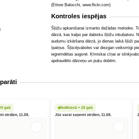
(Ettore Balocchi, www.flickr.com)
Kontroles iespējas
Šļūžu apkarošanai izmanto dažādas metodes. Tom
dārzā, kas kalpo par dabisku šļūžu inkubatoru.
audumu izkāršana dārzā, jo dienas laikā šļūži 
īpatņus. Šļūcējvaboles var diezgan veiksmīgi piev
iegremdētas augsnē. Ķīmiskai cīņai ar slinkjvabol
apdraudēto dārzeņu un puķu dobēm.
parāti
20 gab
Noliktavā > 20 gab
t otrdien, 11.08.
Jūs varat saņemt otrdien, 11.08.