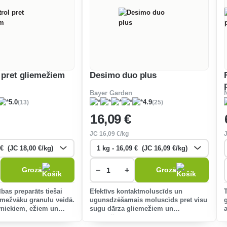
l pret gliemežiem
Desimo duo plus
Bayer Garden
(13)
(25)
5.0
4.9
16
,09 €
JC
16
,09 €/kg
−
+
Grozā
Grozā
bas preparāts tiešai
Efektīvs kontaktmoluscīds un
iemežvāku granulu veidā.
ugunsdzēšamais moluscīds pret visu
vniekiem, ežiem un
sugu dārza gliemežiem un
gliemežiem.