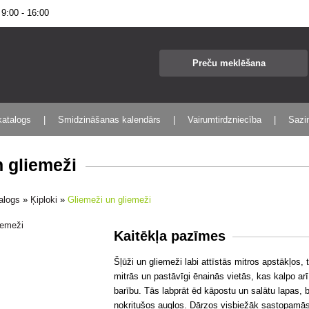
:00 - 16:00
katalogs
Smidzināšanas kalendārs
Vairumtirdzniecība
Sazin
n gliemeži
talogs
»
Ķiploki
»
Gliemeži un gliemeži
Kaitēkļa pazīmes
Šļūži un gliemeži labi attīstās mitros apstākļos
mitrās un pastāvīgi ēnainās vietās, kas kalpo ar
barību. Tās labprāt ēd kāpostu un salātu lapas,
nokritušos augļos. Dārzos visbiežāk sastopamās s