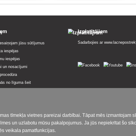
iem
Izplatītājiem
Sadarbojies ar
www.lacnepostrek
esaiņojam jūsu sūtījumus
ta iespējas
mu iespējas
i un nosacījumi
procedūra
nās no līguma šeit
 par pakalpojumiem
ialitātes politika
losārijs
iedāvājumā
amas tīmekļa vietnes pareizai darbībai. Tāpat mēs izmantojam s
karte
ēlmes un uzlabotu mūsu pakalpojumus. Ja jūs nepiekrītat šo sīk
ēs veikala pamatfunkcijas.