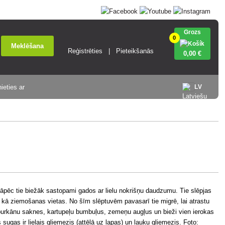
Grozs
0
Meklēšana
Reģistrēties
Pieteikšanās
0
,00 €
ieties ar
LV
, tāpēc tie biežāk sastopami gados ar lielu nokrišņu daudzumu. Tie slēpjas
ī kā ziemošanas vietas. No šīm slēptuvēm pavasarī tie migrē, lai atrastu
 burkānu saknes, kartupeļu bumbuļus, zemeņu augļus un bieži vien ierokas
ugas ir lielais gliemezis (attēlā uz lapas) un lauku gliemezis. Foto: