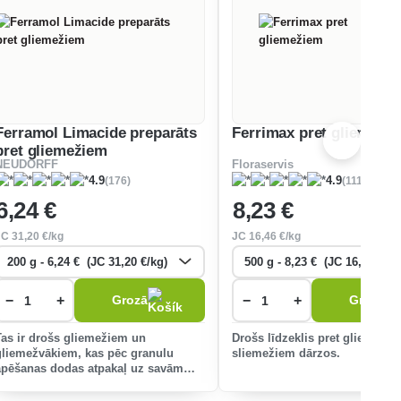
Ferramol Limacide preparāts
Ferrimax pret gliemeži
pret gliemežiem
NEUDORFF
Floraservis
(176)
(111)
4.9
4.9
6
,24 €
8
,23 €
JC
31
,20 €/kg
JC
16
,46 €/kg
−
+
−
+
Grozā
Grozā
Tas ir drošs gliemežiem un
Drošs līdzeklis pret gliemeži
gliemežvākiem, kas pēc granulu
sliemežiem dārzos.
apēšanas dodas atpakaļ uz savām
pazemes slēptuvēm, kur iet bojā.