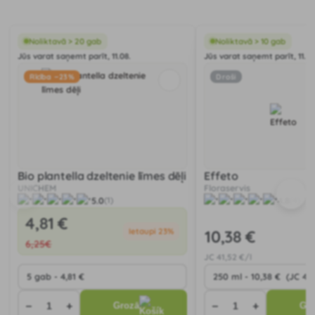
Noliktavā > 20 gab
Noliktavā > 10 gab
Jūs varat saņemt parīt, 11.08.
Jūs varat saņemt parīt, 11.08
Rīcība −23%
Droši
Bio plantella dzeltenie līmes dēļi
Effeto
UNICHEM
Floraservis
5.0
4.8
(1)
(4)
4
,81 €
Ietaupi 23%
10
,38 €
6
,25€
JC
41
,52 €/l
−
+
−
+
Grozā
Gr