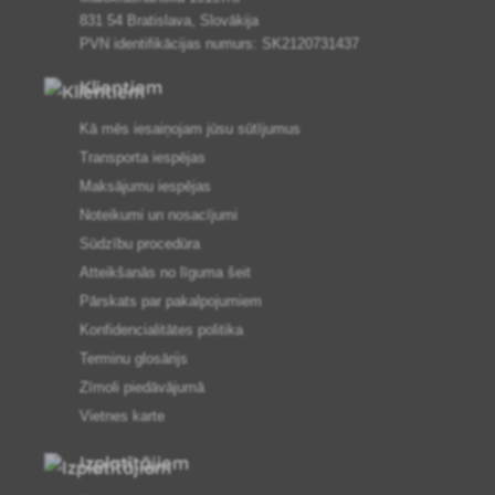
831 54 Bratislava, Slovākija
PVN identifikācijas numurs: SK2120731437
Klientiem
Kā mēs iesaiņojam jūsu sūtījumus
Transporta iespējas
Maksājumu iespējas
Noteikumi un nosacījumi
Sūdzību procedūra
Atteikšanās no līguma šeit
Pārskats par pakalpojumiem
Konfidencialitātes politika
Terminu glosārijs
Zīmoli piedāvājumā
Vietnes karte
Izplatītājiem