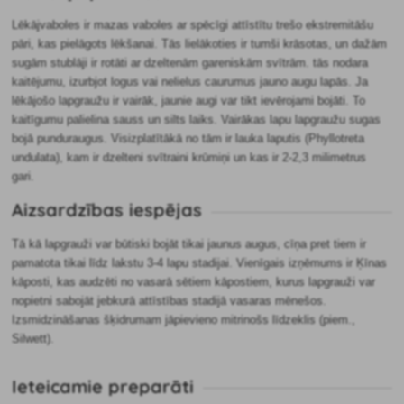
Lēkājvaboles ir mazas vaboles ar spēcīgi attīstītu trešo ekstremitāšu
pāri, kas pielāgots lēkšanai. Tās lielākoties ir tumši krāsotas, un dažām
sugām stublāji ir rotāti ar dzeltenām gareniskām svītrām. tās nodara
kaitējumu, izurbjot logus vai nelielus caurumus jauno augu lapās. Ja
lēkājošo lapgraužu ir vairāk, jaunie augi var tikt ievērojami bojāti. To
kaitīgumu palielina sauss un silts laiks. Vairākas lapu lapgraužu sugas
bojā punduraugus. Visizplatītākā no tām ir lauka laputis (Phyllotreta
undulata), kam ir dzelteni svītraini krūmiņi un kas ir 2-2,3 milimetrus
gari.
Aizsardzības iespējas
Tā kā lapgrauži var būtiski bojāt tikai jaunus augus, cīņa pret tiem ir
pamatota tikai līdz lakstu 3-4 lapu stadijai. Vienīgais izņēmums ir Ķīnas
kāposti, kas audzēti no vasarā sētiem kāpostiem, kurus lapgrauži var
nopietni sabojāt jebkurā attīstības stadijā vasaras mēnešos.
Izsmidzināšanas šķidrumam jāpievieno mitrinošs līdzeklis (piem.,
Silwett).
Ieteicamie preparāti