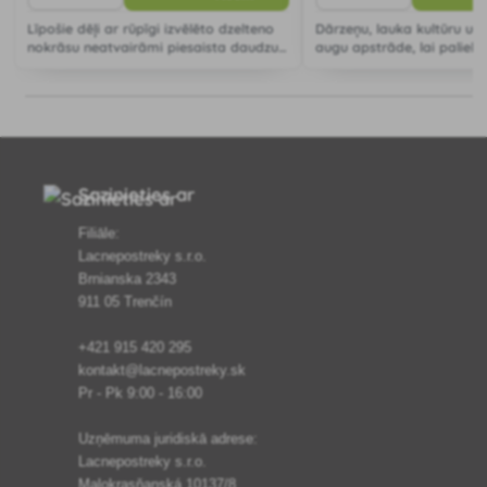
Līpošie dēļi ar rūpīgi izvēlēto dzelteno
Dārzeņu, lauka kultūru un
nokrāsu neatvairāmi piesaista daudzus
augu apstrāde, lai palieli
augu kaitēkļus, piemēram, ķiršu puvi,
izturību (pret kaitēkļiem).
ābolu vītoli, ābolu pīlādžus un dārza
kaitēkļus, tostarp la
Sazinieties ar
Filiāle:
Lacnepostreky s.r.o.
Brnianska 2343
911 05 Trenčín
+421 915 420 295
kontakt@lacnepostreky.sk
Pr - Pk 9:00 - 16:00
Uzņēmuma juridiskā adrese:
Lacnepostreky s.r.o.
Malokrasňanská 10137/8