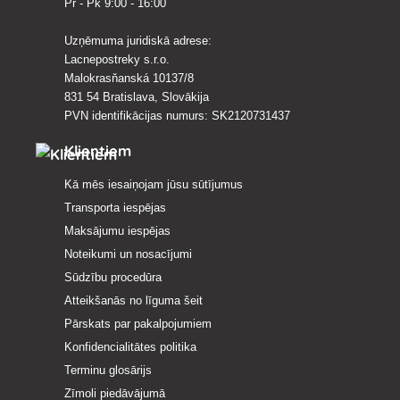
Pr - Pk 9:00 - 16:00
Uzņēmuma juridiskā adrese:
Lacnepostreky s.r.o.
Malokrasňanská 10137/8
831 54 Bratislava, Slovākija
PVN identifikācijas numurs: SK2120731437
Klientiem
Kā mēs iesaiņojam jūsu sūtījumus
Transporta iespējas
Maksājumu iespējas
Noteikumi un nosacījumi
Sūdzību procedūra
Atteikšanās no līguma šeit
Pārskats par pakalpojumiem
Konfidencialitātes politika
Terminu glosārijs
Zīmoli piedāvājumā