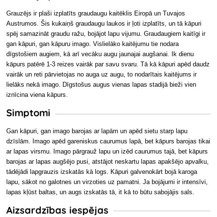
Grauzējs ir plaši izplatīts graudaugu kaitēklis Eiropā un Tuvajos
Austrumos. Šis kukaiņš graudaugu laukos ir ļoti izplatīts, un tā kāpuri
spēj samazināt graudu ražu, bojājot lapu vijumu. Graudaugiem kaitīgi ir
gan kāpuri, gan kāpuru imago. Vislielāko kaitējumu tie nodara
dīgstošiem augiem, kā arī vecāku augu jaunajai augšanai. Ik dienu
kāpurs patērē 1-3 reizes vairāk par savu svaru. Tā kā kāpuri apēd daudz
vairāk un reti pārvietojas no auga uz augu, to nodarītais kaitējums ir
lielāks nekā imago. Dīgstošus augus vienas lapas stadijā bieži vien
iznīcina viena kāpurs.
Simptomi
Gan kāpuri, gan imago barojas ar lapām un apēd sietu starp lapu
dzīslām. Imago apēd gareniskus caurumus lapā, bet kāpurs barojas tikai
ar lapas virsmu. Imago pārgrauž lapu un izēd caurumus tajā, bet kāpurs
barojas ar lapas augšējo pusi, atstājot neskartu lapas apakšējo apvalku,
tādējādi lapgrauzis izskatās kā logs. Kāpuri galvenokārt bojā karoga
lapu, sākot no galotnes un virzoties uz pamatni. Ja bojājumi ir intensīvi,
lapas kļūst baltas, un augs izskatās tā, it kā to būtu sabojājis sals.
Aizsardzības iespējas