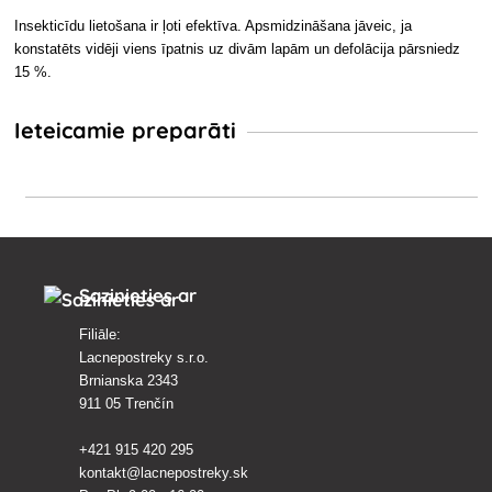
Insekticīdu lietošana ir ļoti efektīva. Apsmidzināšana jāveic, ja
konstatēts vidēji viens īpatnis uz divām lapām un defolācija pārsniedz
15 %.
Ieteicamie preparāti
Sazinieties ar
Filiāle:
Lacnepostreky s.r.o.
Brnianska 2343
911 05 Trenčín
+421 915 420 295
kontakt@lacnepostreky.sk