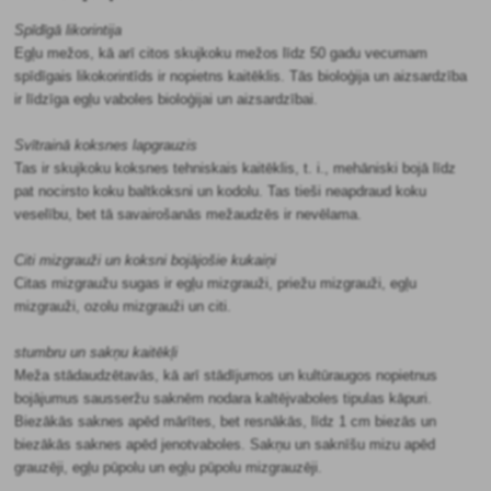
Spīdīgā likorintija
Egļu mežos, kā arī citos skujkoku mežos līdz 50 gadu vecumam
spīdīgais likokorintīds ir nopietns kaitēklis. Tās bioloģija un aizsardzība
ir līdzīga egļu vaboles bioloģijai un aizsardzībai.
Svītrainā koksnes lapgrauzis
Tas ir skujkoku koksnes tehniskais kaitēklis, t. i., mehāniski bojā līdz
pat nocirsto koku baltkoksni un kodolu. Tas tieši neapdraud koku
veselību, bet tā savairošanās mežaudzēs ir nevēlama.
Citi mizgrauži un koksni bojājošie kukaiņi
Citas mizgraužu sugas ir egļu mizgrauži, priežu mizgrauži, egļu
mizgrauži, ozolu mizgrauži un citi.
stumbru un sakņu kaitēkļi
Meža stādaudzētavās, kā arī stādījumos un kultūraugos nopietnus
bojājumus sausseržu saknēm nodara kaltējvaboles tipulas kāpuri.
Biezākās saknes apēd mārītes, bet resnākās, līdz 1 cm biezās un
biezākās saknes apēd jenotvaboles. Sakņu un saknīšu mizu apēd
grauzēji, egļu pūpolu un egļu pūpolu mizgrauzēji.