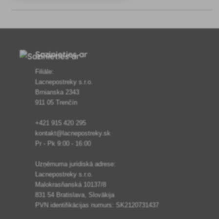
kaitīgo kukaiņu ierobežošanai plašā
lauka un speciālo kultūru klāstā, kā
Sazinieties ar
Filiāle:
Lacnepostreky s.r.o.
Brnianska 2343
911 05 Trenčín
+421 915 420 295
kontakt@lacnepostreky.sk
Pr - Pk 9:00 - 16:00
Uzņēmuma juridiskā adrese:
Lacnepostreky s.r.o.
Malokrasňanská 10137/8
831 54 Bratislava, Slovākija
PVN identifikācijas numurs: SK2120731437