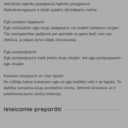
riekstkoka lapkoku praulgrauža lapkoku praulgrauzis
Riekstkoksngrauzis ir lokāli izplatīts dižskābaržu mežos.
Egļu pumpuru lapgrauzis
Egļu mežaudzēs egļu skuju adatgrauzis var nodarīt kaitējumu skujām.
Tās sastopamības gadījumā pat apstrāde no gaisa bieži vien nav
efektīva, jo kāpuri dzīvo slēptu dzīvesveidu.
Egļu pumpurgrauzis
Egļu pumpurgrauzis kaitē priežu skuju skujām, bet egļu pumpurgrauzis -
egļu skujām.
Kaukāza mizgrauzis un citas laputis
No zīdītāju kārtas kukaiņiem egļu un egļu kaitēkļu vidū ir arī laputis. To
darbība samazina skuju asimilatīvo virsmu, deformē dzinumus un ir
priekšnosacījums sēnīšu infekcijai.
Ieteicamie preparāti