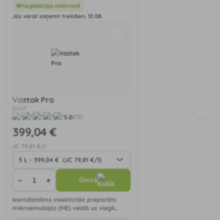
Piegādātāja noliktavā
Jūs varat saņemt trešdien, 12.08.
Vaztak Pro
BASF
5.0
(12)
399
,04 €
JC
79
,81 €/l
−
+
Grozā
Izsmidzināms insekticīda preparāts
mikroemulsijas (ME) veidā uz viegli
noturīga sintētiskā piretroīda bāzes