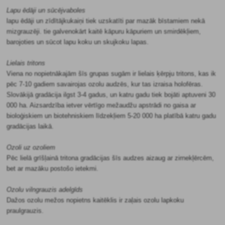
Lapu ēdāji un sūcējvaboles
lapu ēdāji un zīdītājkukaiņi tiek uzskatīti par mazāk bīstamiem nekā
mizgrauzēji. tie galvenokārt kaitē kāpuru kāpuriem un smirdēkļiem,
barojoties un sūcot lapu koku un skujkoku lapas.
Lielais tritons
Viena no nopietnākajām šīs grupas sugām ir lielais ķērpju tritons, kas ik
pēc 7-10 gadiem savairojas ozolu audzēs, kur tas izraisa holofēras.
Slovākijā gradācija ilgst 3-4 gadus, un katru gadu tiek bojāti aptuveni 30
000 ha. Aizsardzība ietver vērtīgo mežaudžu apstrādi no gaisa ar
bioloģiskiem un biotehniskiem līdzekļiem 5-20 000 ha platībā katru gadu
gradācijas laikā.
Ozoli uz ozoliem
Pēc lielā grīšļainā tritona gradācijas šīs audzes aizaug ar zirnekļērcēm,
bet ar mazāku postošo ietekmi.
Ozolu vilngrauzis adelgīds
Dažos ozolu mežos nopietns kaitēklis ir zaļais ozolu lapkoku
praulgrauzis.