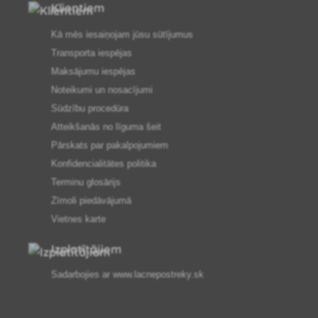
Klientiem
Kā mēs iesaiņojam jūsu sūtījumus
Transporta iespējas
Maksājumu iespējas
Noteikumi un nosacījumi
Sūdzību procedūra
Atteikšanās no līguma šeit
Pārskats par pakalpojumiem
Konfidencialitātes politika
Terminu glosārijs
Zīmoli piedāvājumā
Vietnes karte
Izplatītājiem
Sadarbojies ar
www.lacnepostreky.sk