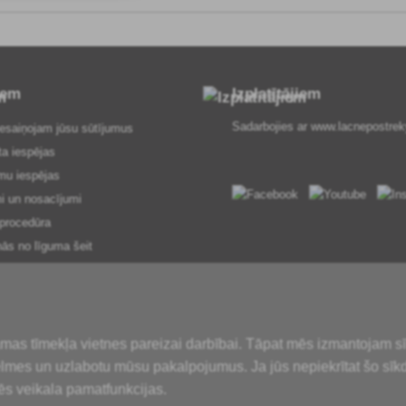
iem
Izplatītājiem
Sadarbojies ar
www.lacnepostrek
esaiņojam jūsu sūtījumus
ta iespējas
mu iespējas
i un nosacījumi
procedūra
nās no līguma šeit
 par pakalpojumiem
ialitātes politika
losārijs
iedāvājumā
amas tīmekļa vietnes pareizai darbībai. Tāpat mēs izmantojam s
karte
ēlmes un uzlabotu mūsu pakalpojumus. Ja jūs nepiekrītat šo sīk
ēs veikala pamatfunkcijas.