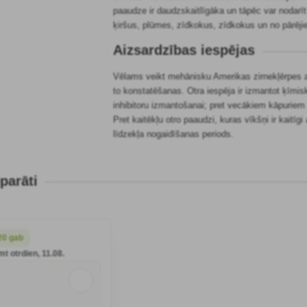
paaudze ir daudzskaitlīgāka un tāpēc var nodarīt
ķiršus, plūmes, zīdkokus, zīdkokus un no pārēj
Aizsardzības iespējas
Vēlams veikt mehānisku Amerikas zirnekļērpes a
to konstatēšanas. Otra iespēja ir izmantot ķīmi
inhibitoru izmantošanai; pret vecākiem kāpuriem
Pret kaitēkļu otro paaudzi, kuras vīkšņi ir kaitīgi
līdzekļa nogaidīšanas periods.
parāti
20 gab
t otrdien, 11.08.