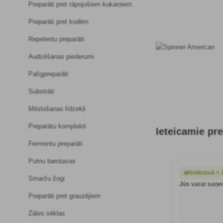
Preparāti pret rāpojošiem kukaiņiem
Preparāti pret kodēm
Repelentu preparāti
Audzēšanas piederumi
Palīgpreparāti
Substrāti
Mēslošanas līdzekļi
Preparātu komplekti
Ieteicamie pre
Fermentu preparāti
Putnu barotavas
Noliktavā > 
Smaržu žogi
Jūs varat saņem
Preparāti pret grauzējiem
Zāles sēklas