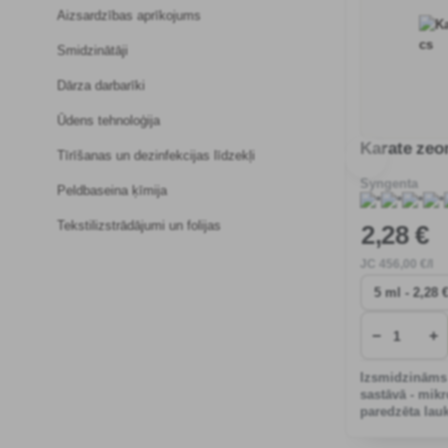
Aizsardzības aprīkojums
Smidzinātāji
Dārza darbarīki
Ūdens tehnoloģija
Karate zeo
Tīrīšanas un dezinfekcijas līdzekļi
Syngenta
Peldbaseina ķīmija
Tekstilizstrādājumi un folijas
2
,28 €
JC
456
,00 €/l
−
+
Izsmidzināms 
sastāvā - mikr
paredzēta lau
aizsardzībai p
korozīviem ka