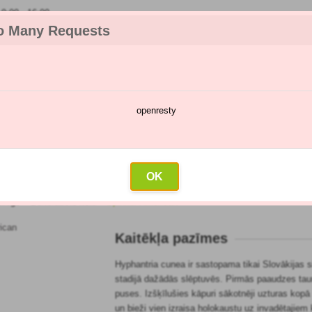
:00 - 16:00
o Many Requests
openresty
katalogs
Smidzināšanas kalendārs
Vairumtirdzniecība
Sazin
erican
OK
talogs
»
Dekoratīvie koki
»
Spinner American
Kaitēkļa pazīmes
Hyphantria cunea ir sastopama tikai Slovākijas 
stadijā dažādās slēptuvēs. Pirmās paaudzes tauri
puses. Izšķīlušies kāpuri sākotnēji uzturas kopā u
un bieži vien izraisa holokaustu uz invadētajiem