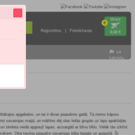
Grozs
0
Meklēšana
Reģistrēties
Pieteikšanās
0
,00 €
ieties ar
LV
siltākajos apgabalos, un tai ir divas paaudzes gadā. Tā ziemo kāpuru
ņi savairojas maijā, un mātītes dēj olas lielās grupās uz lapu apakšējās
n skeleta veidā apgrauž lapas, aizsargāti ar blīvu tīklu. Vēlāk tās izklīst
 kokiem. Otrā tauriņu paaudze savairojas jūlija beigās un augustā. Šī