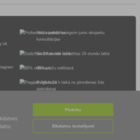
Mēs vienmēr sniegsim jums ekspertu
konsultācijas
y.sk
Sūdzības tiek izskatītas 24 stundu laikā
85% preču noliktavā
Piegāde 24 h laikā no pirmdienas līdz
piektdienai
Piekrītu
īkdatnes
Sīkdatņu iestatījumi
datņu