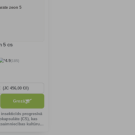
n 5 cs
(185)
4.9
Grozā
insekticīds progresīvā
okapsulāte (CS), kas
ksaimniecības kultūru
ret zīdītāju un
itēkļiem.