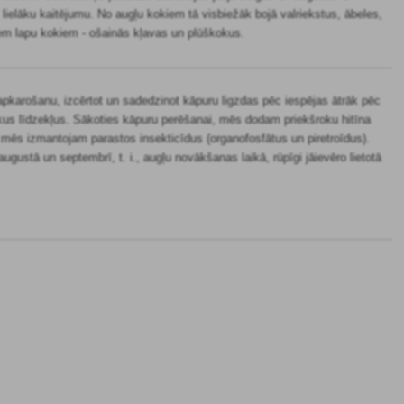
 lielāku kaitējumu. No augļu kokiem tā visbiežāk bojā valriekstus, ābeles,
iem lapu kokiem - ošainās kļavas un plūškokus.
pkarošanu, izcērtot un sadedzinot kāpuru ligzdas pēc iespējas ātrāk pēc
skus līdzekļus. Sākoties kāpuru perēšanai, mēs dodam priekšroku hitīna
 mēs izmantojam parastos insekticīdus (organofosfātus un piretroīdus).
 augustā un septembrī, t. i., augļu novākšanas laikā, rūpīgi jāievēro lietotā