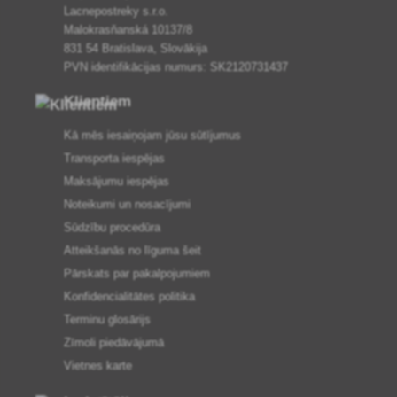
Lacnepostreky s.r.o.
Malokrasňanská 10137/8
831 54 Bratislava, Slovākija
PVN identifikācijas numurs: SK2120731437
Klientiem
Kā mēs iesaiņojam jūsu sūtījumus
Transporta iespējas
Maksājumu iespējas
Noteikumi un nosacījumi
Sūdzību procedūra
Atteikšanās no līguma šeit
Pārskats par pakalpojumiem
Konfidencialitātes politika
Terminu glosārijs
Zīmoli piedāvājumā
Vietnes karte