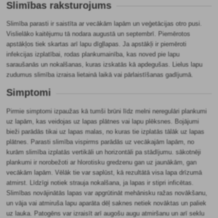
Slimības raksturojums
Slimība parasti ir saistīta ar vecākām lapām un veģetācijas otro pusi.
Vislielāko kaitējumu tā nodara augustā un septembrī. Piemērotos
apstākļos tiek skartas arī lapu dīgļlapas. Ja apstākļi ir piemēroti
infekcijas izplatībai, rodas plankumainība, kas noved pie lapu
saraušanās un nokalšanas, kuras izskatās kā apdegušas. Lielus lapu
zudumus slimība izraisa lietainā laikā vai pārlaistīšanas gadījumā.
Simptomi
Pirmie simptomi izpaužas kā tumši brūni līdz melni neregulāri plankumi
uz lapām, kas veidojas uz lapas plātnes vai lapu plēksnes. Bojājumi
bieži parādās tikai uz lapas malas, no kuras tie izplatās tālāk uz lapas
plātnes. Parasti slimība vispirms parādās uz vecākajām lapām, no
kurām slimība izplatās vertikāli un horizontāli pa stādījumu. sākotnēji
plankumi ir norobežoti ar hlorotisku gredzenu gan uz jaunākām, gan
vecākām lapām. Vēlāk tie var saplūst, kā rezultātā visa lapa drīzumā
atmirst. Līdzīgi notiek strauja nokalšana, ja lapas ir stipri inficētas.
Slimības novājinātās lapas var apgrūtināt mehānisku ražas novākšanu,
un vāja vai atmiruša lapu aparāta dēļ saknes netiek novāktas un paliek
uz lauka. Patogēns var izraisīt arī augošu augu atmiršanu un arī seklu