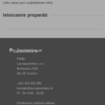
cietu sakņu puvi uzglabāšanas laikā.
Ieteicamie preparāti
Sazinieties ar
Filiāle:
Lacnepostreky s.r.o.
Brnianska 2343
911 05 Trenčín
+421 915 420 295
kontakt@lacnepostreky.sk
Pr - Pk 9:00 - 16:00
Uzņēmuma juridiskā adrese: