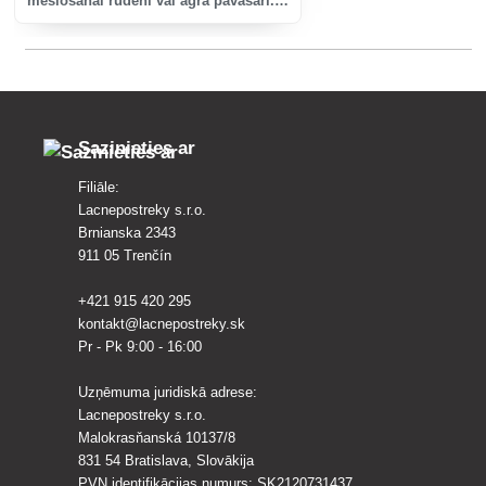
mēslošanai rudenī vai agrā pavasarī.
Tas ir piemērots augiem, kas ir
jutīgāki pret hloru.
Sazinieties ar
Filiāle:
Lacnepostreky s.r.o.
Brnianska 2343
911 05 Trenčín
+421 915 420 295
kontakt@lacnepostreky.sk
Pr - Pk 9:00 - 16:00
Uzņēmuma juridiskā adrese:
Lacnepostreky s.r.o.
Malokrasňanská 10137/8
831 54 Bratislava, Slovākija
PVN identifikācijas numurs: SK2120731437