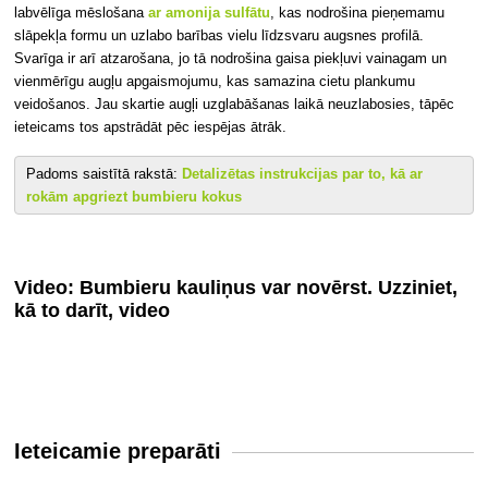
labvēlīga mēslošana
ar amonija sulfātu
, kas nodrošina pieņemamu
slāpekļa formu un uzlabo barības vielu līdzsvaru augsnes profilā.
Svarīga ir arī atzarošana, jo tā nodrošina gaisa piekļuvi vainagam un
vienmērīgu augļu apgaismojumu, kas samazina cietu plankumu
veidošanos. Jau skartie augļi uzglabāšanas laikā neuzlabosies, tāpēc
ieteicams tos apstrādāt pēc iespējas ātrāk.
Padoms saistītā rakstā:
Detalizētas instrukcijas par to, kā ar
rokām apgriezt bumbieru kokus
Video: Bumbieru kauliņus var novērst. Uzziniet,
kā to darīt, video
Ieteicamie preparāti