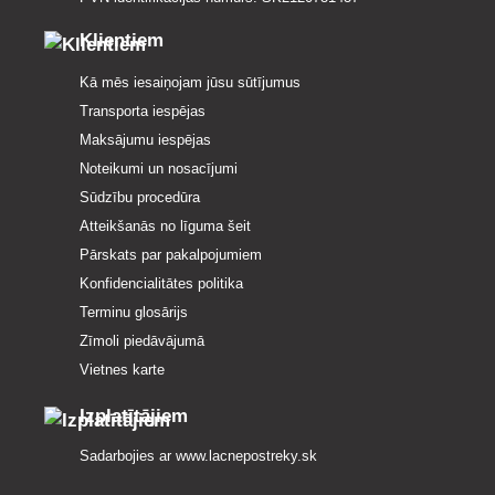
Klientiem
Kā mēs iesaiņojam jūsu sūtījumus
Transporta iespējas
Maksājumu iespējas
Noteikumi un nosacījumi
Sūdzību procedūra
Atteikšanās no līguma šeit
Pārskats par pakalpojumiem
Konfidencialitātes politika
Terminu glosārijs
Zīmoli piedāvājumā
Vietnes karte
Izplatītājiem
Sadarbojies ar
www.lacnepostreky.sk