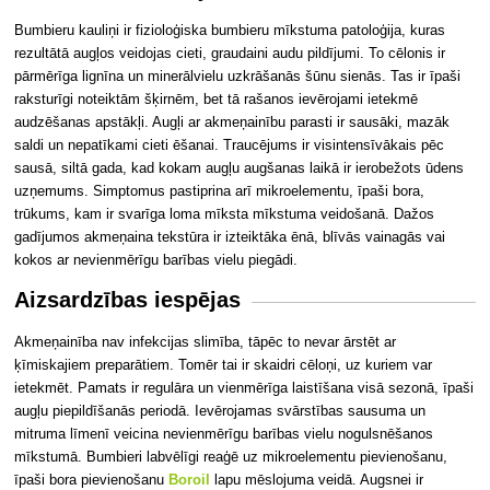
Bumbieru kauliņi ir fizioloģiska bumbieru mīkstuma patoloģija, kuras
rezultātā augļos veidojas cieti, graudaini audu pildījumi. To cēlonis ir
pārmērīga lignīna un minerālvielu uzkrāšanās šūnu sienās. Tas ir īpaši
raksturīgi noteiktām šķirnēm, bet tā rašanos ievērojami ietekmē
audzēšanas apstākļi. Augļi ar akmeņainību parasti ir sausāki, mazāk
saldi un nepatīkami cieti ēšanai. Traucējums ir visintensīvākais pēc
sausā, siltā gada, kad kokam augļu augšanas laikā ir ierobežots ūdens
uzņemums. Simptomus pastiprina arī mikroelementu, īpaši bora,
trūkums, kam ir svarīga loma mīksta mīkstuma veidošanā. Dažos
gadījumos akmeņaina tekstūra ir izteiktāka ēnā, blīvās vainagās vai
kokos ar nevienmērīgu barības vielu piegādi.
Aizsardzības iespējas
Akmeņainība nav infekcijas slimība, tāpēc to nevar ārstēt ar
ķīmiskajiem preparātiem. Tomēr tai ir skaidri cēloņi, uz kuriem var
ietekmēt. Pamats ir regulāra un vienmērīga laistīšana visā sezonā, īpaši
augļu piepildīšanās periodā. Ievērojamas svārstības sausuma un
mitruma līmenī veicina nevienmērīgu barības vielu nogulsnēšanos
mīkstumā. Bumbieri labvēlīgi reaģē uz mikroelementu pievienošanu,
īpaši bora pievienošanu
Boroil
lapu mēslojuma veidā. Augsnei ir