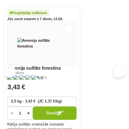
Piegādātāja noliktavā
Jūs varat saņemt o 7 dienu, 14.08.
Amonija sulfāts forestina
Forestina
(7)
5.0
3
,43 €
−
+
Grozā
Kālija sulfātu visbiežāk izmanto