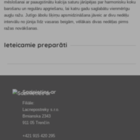
mēslošanai ar paaugstinātu kalcija saturu jārūpējas par harmonisku koku
barošanu un regulāru apgriešanu, lai katru gadu saglabātu vienmērīgu
augļu ražu. Jutīgo ābolu šķirņu apsmidzināšana jāveic ar divu nedēļu
intervālu no jūnija līdz vasaras beigām, vēlākais divas nedēļas pirms
ražas novākšanas.
Ieteicamie preparāti
Sazinieties ar
Filiāle:
Lacnepostreky s.r.o.
Brnianska 2343
911 05 Trenčín
+421 915 420 295