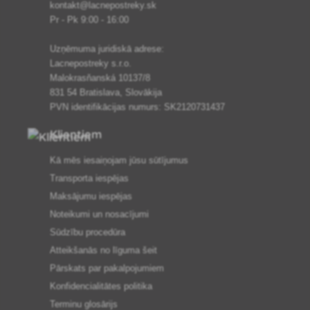
kontakt@lacnepostreky.sk
Pr - Pk 9:00 - 16:00
Uzņēmuma juridiskā adrese:
Lacnepostreky s.r.o.
Malokrasňanská 10137/8
831 54 Bratislava, Slovākija
PVN identifikācijas numurs: SK2120731437
Klientiem
Kā mēs iesaiņojam jūsu sūtījumus
Transporta iespējas
Maksājumu iespējas
Noteikumi un nosacījumi
Sūdzību procedūra
Atteikšanās no līguma šeit
Pārskats par pakalpojumiem
Konfidencialitātes politika
Terminu glosārijs