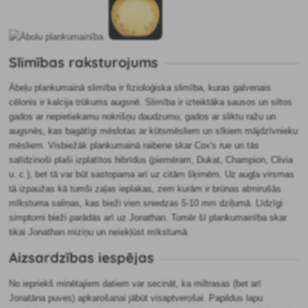
Slimības raksturojums
Ābeļu plankumainā slimība ir fizioloģiska slimība, kuras galvenais
cēlonis ir kalcija trūkums augsnē. Slimība ir izteiktāka sausos un siltos
gados ar nepietiekamu nokrišņu daudzumu, gados ar sliktu ražu un
augsnēs, kas bagātīgi mēslotas ar kūtsmēsliem un sīkiem mājdzīvnieku
mēsliem. Visbiežāk plankumainā raibene skar Cox's rue un tās
salīdzinoši plaši izplatītos hibrīdus (piemēram, Dukat, Champion, Clivia
u. c.), bet tā var būt sastopama arī uz citām šķirnēm. Uz augļa virsmas
tā izpaužas kā tumši zaļas ieplakas, zem kurām ir brūnas atmirušās
mīkstuma saliņas, kas bieži vien sniedzas 5-10 mm dziļumā. Līdzīgi
simptomi bieži parādās arī uz Jonathan. Tomēr šī plankumainība skar
tikai Jonathan miziņu un neiekļūst mīkstumā.
Aizsardzības iespējas
No iepriekš minētajiem datiem var secināt, ka miltrasas (bet arī
Jonatāna puves) apkarošanai jābūt visaptverošai. Papildus lapu