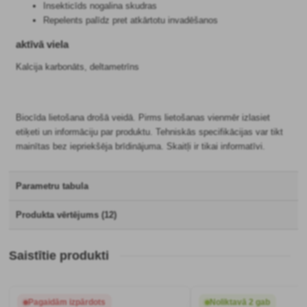
Insekticīds nogalina skudras
Repelents palīdz pret atkārtotu invadēšanos
aktīvā viela
Kalcija karbonāts, deltametrīns
Biocīda lietošana drošā veidā. Pirms lietošanas vienmēr izlasiet
etiķeti un informāciju par produktu. Tehniskās specifikācijas var tikt
mainītas bez iepriekšēja brīdinājuma. Skaitļi ir tikai informatīvi.
Parametru tabula
Produkta vērtējums (12)
Saistītie produkti
Pagaidām izpārdots
Noliktavā 2 gab