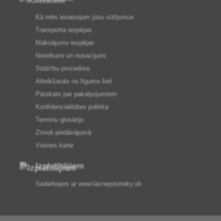
Kā mēs iesaiņojam jūsu sūtījumus
Transporta iespējas
Maksājumu iespējas
Noteikumi un nosacījumi
Sūdzību procedūra
Atteikšanās no līguma šeit
Pārskats par pakalpojumiem
Konfidencialitātes politika
Terminu glosārijs
Zīmoli piedāvājumā
Vietnes karte
Izplatītājiem
Sadarbojies ar
www.lacnepostreky.sk