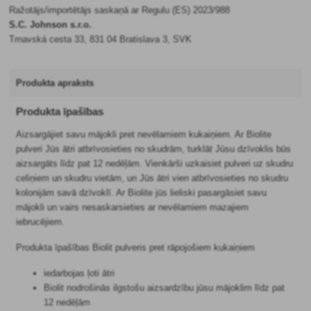
Ražotājs/importētājs saskaņā ar Regulu (ES) 2023/988
S.C. Johnson s.r.o.
Trnavská cesta 33, 831 04 Bratislava 3, SVK
Produkta apraksts
Produkta īpašības
Aizsargājiet savu mājokli pret nevēlamiem kukaiņiem. Ar Biolite
pulveri Jūs ātri atbrīvosieties no skudrām, turklāt Jūsu dzīvoklis būs
aizsargāts līdz pat 12 nedēļām. Vienkārši uzkaisiet pulveri uz skudru
celiņiem un skudru vietām, un Jūs ātri vien atbrīvosieties no skudru
kolonijām savā dzīvoklī. Ar Biolite jūs lieliski pasargāsiet savu
mājokli un vairs nesaskarsieties ar nevēlamiem mazajiem
iebrucējiem.
Produkta īpašības Biolit pulveris pret rāpojošiem kukaiņiem
iedarbojas ļoti ātri
Biolit nodrošinās ilgstošu aizsardzību jūsu mājoklim līdz pat
12 nedēļām