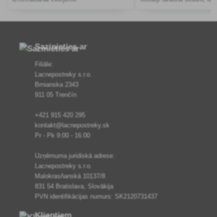
Sazinieties ar
Filiāle:
Lacnepostreky s.r.o.
Brnianska 2343
911 05 Trenčín
+421 915 420 295
kontakt@lacnepostreky.sk
Pr - Pk 9:00 - 16:00
Uzņēmuma juridiskā adrese:
Lacnepostreky s.r.o.
Malokrasňanská 10137/8
831 54 Bratislava, Slovākija
PVN identifikācijas numurs: SK2120731437
Klientiem