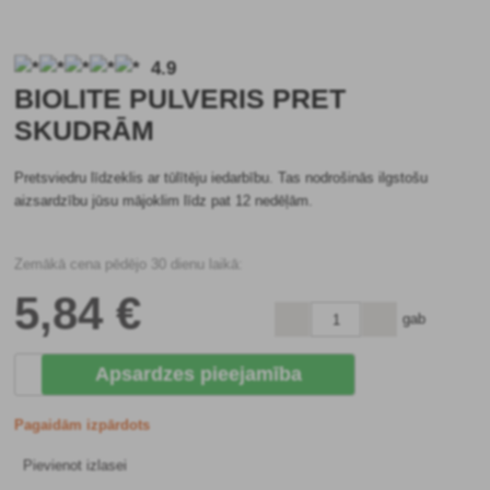
4.9
BIOLITE PULVERIS PRET
SKUDRĀM
Pretsviedru līdzeklis ar tūlītēju iedarbību. Tas nodrošinās ilgstošu
aizsardzību jūsu mājoklim līdz pat 12 nedēļām.
Zemākā cena pēdējo 30 dienu laikā:
5
,84 €
gab
Apsardzes pieejamība
Pagaidām izpārdots
Pievienot izlasei