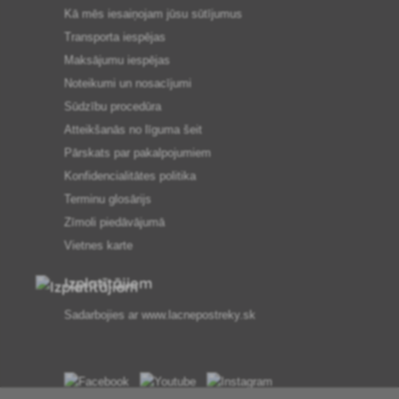
Kā mēs iesaiņojam jūsu sūtījumus
Transporta iespējas
Maksājumu iespējas
Noteikumi un nosacījumi
Sūdzību procedūra
Atteikšanās no līguma šeit
Pārskats par pakalpojumiem
Konfidencialitātes politika
Terminu glosārijs
Zīmoli piedāvājumā
Vietnes karte
Izplatītājiem
Sadarbojies ar
www.lacnepostreky.sk