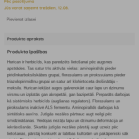
Pēc pasūtījuma
Jūs varat saņemt trešdien, 12.08.
Pievienot izlasei
Produkta apraksts
Produkta īpašības
Hurican ir herbicīds, kas paredzēts lietošanai pēc augsnes
apstrādes. Tas satur trīs aktīvās vielas: aminopiralīds pieder
piridīnkarboksilskābes grupai, florasulams un pirokssulams pieder
triazolopirimidīnu grupai un satur arī klohintoceta drošinātāju -
meksilu. Hurican iekļūst augos galvenokārt caur lapu un dzinumu
virsmu un izplatās gan akropetāli, gan bazipetāli. Preparāts darbojas
kā sistēmisks herbicīds (augšanas regulators). Florasulams un
piroksulams inaktivē ALS fermentu. Aminopiralīds darbojas kā
sintētisks auxīns. Jutīgās nezāles pārtrauc augt neilgi pēc
smidzināšanas. Veidojas nezāļu lapu un dzinumu deformācija un
iekrāsošanās. Skartās jutīgās nezāles pārstāj augt uzreiz pēc
lietošanas, pārstāj konkurēt ar labības kultūrām un pakāpeniski sāk