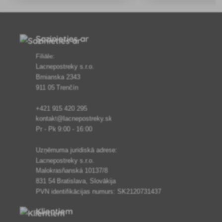
tenisa kortiem u. c.
gan augsni, uz graudzālēm 
daudzgadīgām un viengad
Viss vi
Sazinieties ar
Filiāle:
Lacnepostreky s.r.o.
Brnianska 2343
911 05 Trenčín
+421 915 420 295
kontakt@lacnepostreky.sk
Pr - Pk 9:00 - 16:00
Uzņēmuma juridiskā adrese:
Lacnepostreky s.r.o.
Malokrasňanská 10137/8
831 54 Bratislava, Slovākija
PVN identifikācijas numurs: SK2120731437
Klientiem