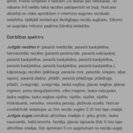
atmirt. Pirmie simptomi ir redzami 2-6 dienas pēc lietošanas, un
nākamo 4-6 nedēļu laikā nezāles pakāpeniski iet bojā. Huricane
atkarībā no vides apstākļiem ir īstermiņa augsnes rezidualā
iedarbība, tādējādi ierobežojot divdīgļlapju nezāļu augšanu. Siltums
un augstāks mitrums paātrina līdzekļa iedarbību.
Darbības spektrs
Jutīgās nezāles ir:
parastā metālzāle, parastā ķauķpēdiņa,
hermanoīdās nezāles (parastā pastinszāle, parastā rudzupuķe),
parastā ķauķpēdiņa, parastā ķauķpēdiņa, parastā ķauķpēdiņa,
parastā ķauķpēdiņa, parastā ķauķpēdiņa, parastā ķauķpēdiņa.),
kāpostaugu nezāles (pākšaugi, parastie zirņi, parastās sinepes, eļļas
rapsis), parastā dadzis, pīlādži, parastā pīlādžoga, pīlādžoga,
pīlādži, zvaigznājs, zvaigznājs, lauka segliņa, pļavas segliņa, pļavas
vīgrieze, putnu dzegužpirkstīte, vilka magone, lauka rudzupuķe,
lauka segliņa, lauka segliņa.vijolīte, vijolīte, vijolīte, vijolīte
trīskrāsainā, veronika, veronika perseja, plūškola rozella. Hurican
visefektīvāk iedarbojas uz šīm nezāļu sugām 2-10 īsto lapu stadijā.
Jutīgas sugas
zemākās attīstības stadijās ir: griķu grīslis, lauka
sausserdis, baltā bromīte, facēlija, pļavas lapsaste (līdz 6 īsto lapu
attīstības stadijai, līdz apmēram 5 cm augstumam no nezāļu auga).