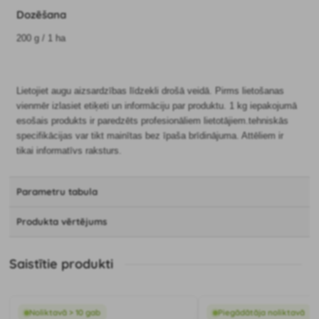
Dozēšana
200 g / 1 ha
Lietojiet augu aizsardzības līdzekli drošā veidā. Pirms lietošanas
vienmēr izlasiet etiķeti un informāciju par produktu. 1 kg iepakojumā
esošais produkts ir paredzēts profesionāliem lietotājiem.tehniskās
specifikācijas var tikt mainītas bez īpaša brīdinājuma. Attēliem ir
tikai informatīvs raksturs.
Parametru tabula
Produkta vērtējums
Saistītie produkti
Noliktavā > 10 gab
Piegādātāja noliktavā