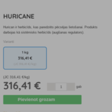
HURICANE
Hurican ir herbicīds, kas paredzēts pēcsējas lietošanai. Produkts
darbojas kā sistēmisks herbicīds (augšanas regulators).
Varianti
1 kg
316
,41 €
(JC
316
,41 €/kg)
(JC
316
,41 €/kg)
316
,41 €
gab
Pievienot grozam