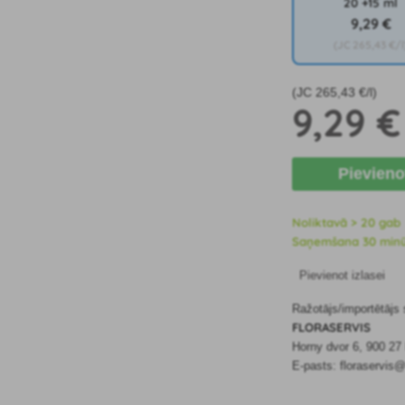
20 +15 ml
9
,29 €
(JC
265
,43 €/l
(JC
265
,43 €/l)
9
,29 €
Pievien
Noliktavā > 20 gab
Saņemšana 30 minūšu
Pievienot izlasei
Ražotājs/importētājs
FLORASERVIS
Horny dvor 6, 900 2
E-pasts: floraservis@