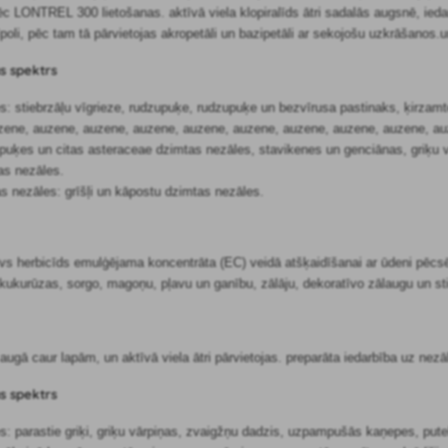
c LONTREL 300 lietošanas. aktīvā viela klopiralīds ātri sadalās augsnē, iedar
oli, pēc tam tā pārvietojas akropetāli un bazipetāli ar sekojošu uzkrāšanos.
s spektrs
s: stiebrzāļu vīgrieze, rudzupuķe, rudzupuķe un bezvīrusa pastinaks, ķirzamt
zene, auzene, auzene, auzene, auzene, auzene, auzene, auzene, auzene, au
uķes un citas asteraceae dzimtas nezāles, stavikenes un genciānas, griķu viz
as nezāles.
s nezāles: grīšļi un kāpostu dzimtas nezāles.
vs herbicīds emulģējama koncentrāta (EC) veidā atšķaidīšanai ar ūdeni pēcsē
kukurūzas, sorgo, magoņu, pļavu un ganību, zālāju, dekoratīvo zālaugu un st
 augā caur lapām, un aktīvā viela ātri pārvietojas. preparāta iedarbība uz n
s spektrs
s: parastie griķi, griķu vārpiņas, zvaigžņu dadzis, uzpampušās kaņepes, pute