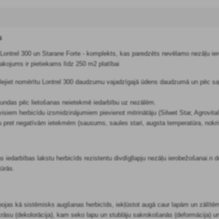
s
- Lontrel 300 un Starane Forte - komplekts, kas paredzēts nevēlamo nezāļu ie
akojums ir pietiekams līdz 250 m2 platībai
lejiet nomērītu Lontrel 300 daudzumu vajadzīgajā ūdens daudzumā un pēc saj
tundas pēc lietošanas neietekmē iedarbību uz nezālēm.
siem herbicīdu izsmidzinājumiem pievienot mitrinātāju (Silwet Star, Agrovital)
bu pret negatīvām ietekmēm (sausums, saules stari, augsta temperatūra, nokriš
s iedarbības lakstu herbicīds rezistentu divdīgļlapju nezāļu ierobežošanai.n d
tūrās.
jas kā sistēmisks augšanas herbicīds, iekļūstot augā caur lapām un zālītēm
āsu (dekolorācija), kam seko lapu un stublāju sakrokošanās (deformācija) un 