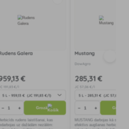
Rudens Galera
Mustang
DowAgro
959
,13 €
285
,31 €
JC
191
,83 €/l
JC
57
,06 €/l
−
+
−
+
Grozā
Grozā
Herbicīds rudens laistīšanai, kas
MUSTANG darbojas kā sistēmiski
iedarbojas uz dažādām nezālēm:
efektīvs augšanas herbicīds. T