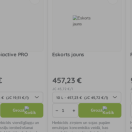
iactive PRO
Eskorts jauns
€
457
,23 €
JC
45
,72 €/l
−
+
Grozā
Grozā
bicīds viendīgļlapju un
Herbicīds zirņiem un sojas pupām
zāļu ierobežošanai
emulsijas koncentrāta veidā, kas