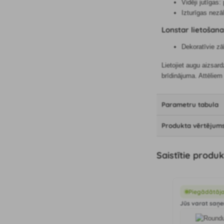
Vidēji jutīgas
Izturīgas nezā
Lonstar lietošan
Dekoratīvie zā
Lietojiet augu aizsar
brīdinājuma. Attēliem 
Parametru tabula
Produkta vērtējums
Saistītie produk
Piegādātāja
Jūs varat saņem