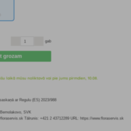
)
gab
ot grozam
 laikā mūsu noliktavā vai pie jums pirmdien, 10.08.
 saskaņā ar Regulu (ES) 2023/988
7 Bernolakovo, SVK
floraservis.sk Tālrunis: +421 2 43712289 URL: https://www.floraservis.sk