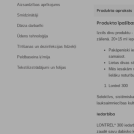
Aizsardzības aprīkojums
Produkta apraksts
Smidzinātāji
Produkta īpašība
Dārza darbarīki
Izcils divu produktu 
Ūdens tehnoloģija
zālienā. 20+15 ml iep
Tīrīšanas un dezinfekcijas līdzekļi
Pakāpeniski ie
samaisot.
Peldbaseina ķīmija
Lietus divas s
Tekstilizstrādājumi un folijas
Mēs iesakām vi
lielāku noturī
Lontrel 300
Selektīvs, sistēmiska
lauksaimniecības kul
Iedarbība
LONTREL* 300 iedarbo
zaudē savu dabisko kr