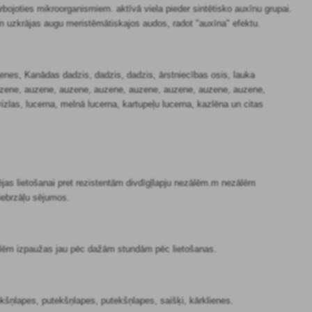
bojoties mikroorganismiem. aktīvā viela pieder sintētisko auxīnu grupai.
un uzkrājas augu meristēmātiskajos audos, radot "auxīna" efektu.
enes, Kanādas dadzis, dadzis, dadzis, ārstniecības osis, lauka
zene, auzene, auzene, auzene, auzene, auzene, auzene, auzene,
las, lucerna, melnā lucerna, kartupeļu lucerna, kazlēna un citas
jas lietošanai pret rezistentām divdīgļlapju nezālēm.m nezālēm
iebrzāļu sējumos.
ezālēm izpaužas jau pēc dažām stundām pēc lietošanas.
kšņlapes, putekšņlapes, putekšņlapes, saišķi, kārklienes.