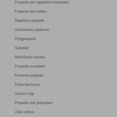
Preparāti pret rāpojošiem kukaiņiem
Preparāti pret kodēm
Repelentu preparāti
Audzēšanas piederumi
Palīgpreparāti
Substrāti
Mēslošanas līdzekļi
Preparātu komplekti
Fermentu preparāti
Putnu barotavas
Smaržu žogi
Preparāti pret grauzējiem
Zāles sēklas