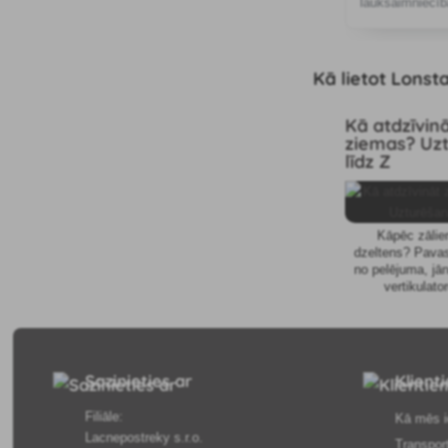
lauksaimniecīb
pilnīgs herbicī
Kā lietot Lonst
Kā atdzīvin
ziemas? Uz
līdz Z
Kāpēc zālie
dzeltens? Pavasa
no pelējuma, jān
vertikulato
stādāmajiem a
pareizi jāaplai
jums i
Sazinieties ar
Klient
Filiāle:
Kā mēs i
Lacnepostreky s.r.o.
Transpor