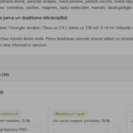
: pūkainā bromē, parastās sinepes, mazā pienene, parastā vecvīte, melnā lilija
les: veronikas, vijolītes, magones, rapšu stiebrzāles, mārrutki, daudzgadīgās
as joma un dozēšana dārzkopībā
lieni / Izturīgās nezāles / Deva uz 2-4 L ūdens uz 100 m2: 8 +6 ml / Atļautā
dzības līdzekli drošā veidā. Pirms lietošanas vienmēr izlasiet etiķeti un inform
ir tikai informatīvs raksturs.
 (30)
ti
 noliktavā
Noliktavā 1 gab
t trešdien, 12.08.
Jūs varat saņemt pirmdien, 10.08.