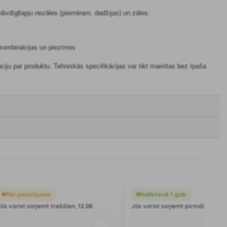
.
 divdīgļlapju nezāles (piemēram, dadžijas) un zāles.
s kombinācijas un piezīmes
āciju par produktu. Tehniskās specifikācijas var tikt mainītas bez īpaša
Pēc pasūtījuma
Noliktavā 1 gab
Jūs varat saņemt trešdien, 12.08.
Jūs varat saņemt pirmdien, 10.0