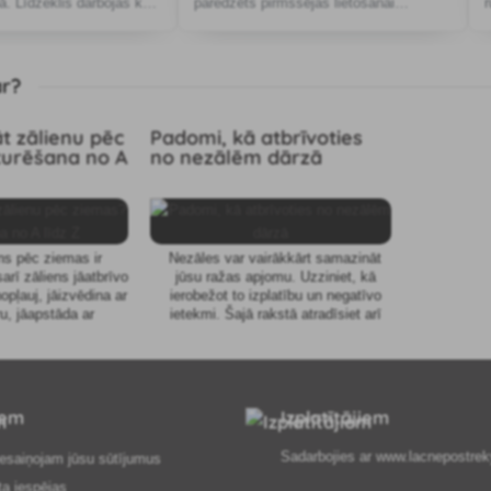
ā. Līdzeklis darbojas kā
paredzēts pirmssējas lietošanai
ds
emulsijas veidā viendīgļlapju un
divdīgļlapju nezāļu ierobežošanai.
ar?
āt zālienu pēc
Padomi, kā atbrīvoties
turēšana no A
no nezālēm dārzā
ns pēc ziemas ir
Nezāles var vairākkārt samazināt
rī zāliens jāatbrīvo
jūsu ražas apjomu. Uzziniet, kā
opļauj, jāizvēdina ar
ierobežot to izplatību un negatīvo
ru, jāapstāda ar
ietekmi. Šajā rakstā atradīsiet arī
ugiem, jāmēslo un
padomus par nezāļu apkarošanu
sta. Kādi vēl padomi
mājas apstākļos un piemērotākos
r vajadzīgi?
herbicīdu produktus.
iem
Izplatītājiem
Sadarbojies ar
www.lacnepostrek
esaiņojam jūsu sūtījumus
ta iespējas