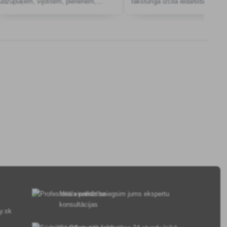
rudzupuķēm, vijolītēm, pienenēm,
raksturīga izcila iedarbība uz
tauriņziežiem, rudzupuķēm, magonēm,
melnalkšņu nezālēm, kāpostu n
zirņu stiebrzālēm, dadžiem, lucernām.
Tam piemīt mērena iedarbība ar
pietiekamu to
Mēs vienmēr sniegsim jums ekspertu
konsultācijas
y.sk