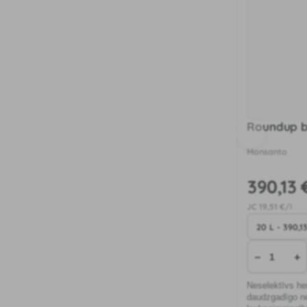
Roundup b
Monsanto
390
,13 
JC
19
,51 €/l
−
+
Neselektīvs her
daudzgadīgo ne