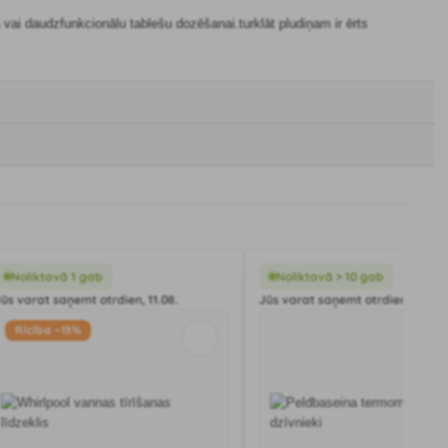
ai daudzfunkcionālu tablešu dozēšanai.turklāt pludiņam ir ērts
Noliktavā 1 gab
Noliktavā > 10 gab
Jūs varat saņemt otrdien, 11.08.
Jūs varat saņemt otrdien, 11.08.
Rīcība −13%