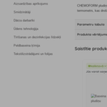
Aizsardzības aprīkojums
CHEMOFORM pludiņš ar
termometrs, kas droš
Smidzinātāji
Dārza darbarīki
Parametru tabula
Ūdens tehnoloģija
Produkta vērtējums
Tīrīšanas un dezinfekcijas līdzekļi
Peldbaseina ķīmija
Saistītie produk
Tekstilizstrādājumi un folijas
Noliktavā >
Jūs varat saņem