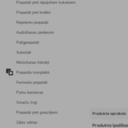
Preparāti pret rāpojošiem kukaiņiem
Preparāti pret kodēm
Repelentu preparāti
Audzēšanas piederumi
Palīgpreparāti
Substrāti
Mēslošanas līdzekļi
Preparātu komplekti
Fermentu preparāti
Putnu barotavas
Smaržu žogi
Preparāti pret grauzējiem
Produkta apraksts
Zāles sēklas
Produkta īpašība