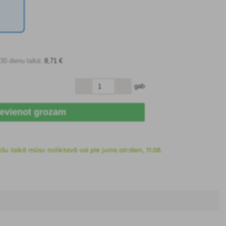
0 dienu laikā:
8
,71 €
gab
ievienot grozam
 laikā mūsu noliktavā vai pie jums otrdien, 11.08.