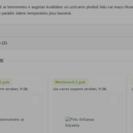
 termometru ir augstas kvalitātes un uzticams pludiņš lielu vai mazu hlora v
i parādīs ūdens temperatūru jūsu baseinā.
 (2)
ti
 5 gab
Noliktavā 2 gab
t otrdien, 11.08.
Jūs varat saņemt otrdien, 11.08.