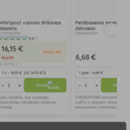
Whirlpool vannas tīrīšanas
Peldbaseina termomet
līdzeklis
dzīvnieki
CHEMOFORM
CHEMOFORM
5.0
(3)
16
,15 €
Ietaupi 13%
6
,68 €
18
,67€
JC
16
,15 €/l
−
+
−
+
Grozā
Grozā
Īpašs līdzeklis, kas izstrādāts
CHEMOFORM termometrs ar dz
virpuļvannas cirkulācijas sistēmas
motīvu ir uzticams termometrs 
īrīšanai.
temperatūras mērīšanai peldbas