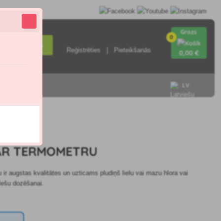
Grozs
0
Meklēšana
Reģistrēties
Pieteikšanās
0
,00 €
LV
ieties ar
.7
AR TERMOMETRU
 ir augstas kvalitātes un uzticams pludiņš lielu vai mazu hlora vai
lešu dozēšanai.