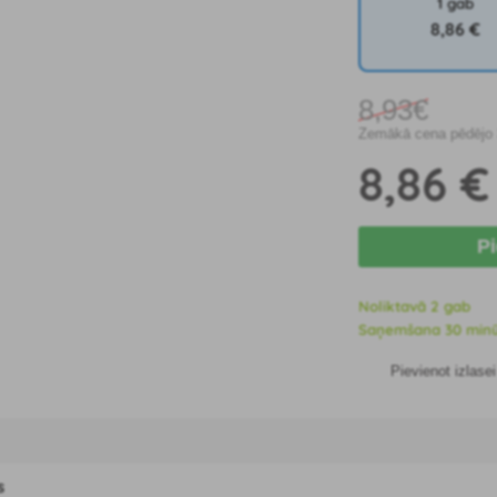
1 gab
8
,86 €
8
,93€
Zemākā cena pēdējo 3
8
,86 €
P
Noliktavā 2 gab
Saņemšana 30 minūšu
Pievienot izlasei
s