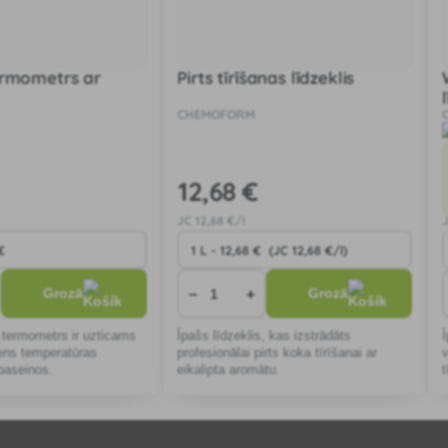
ermometrs ar
Pirts tīrīšanas līdzeklis
CHEMOFORM
12
,68 €
JC
12
,68 €/l
−
+
Grozā
Grozā
rmometrs ir uzticams
Īpašs līdzeklis, kas izstrādāts
ens temperatūras
profesionālai pirts koka tīrīšanai ar
baseinos.
eikalipta aromātu.
t