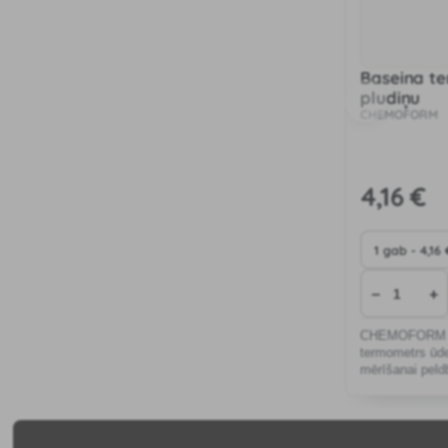
Baseina t
pludiņu
CHEMOFORM
4
,16 €
−
+
CHEMOFORM te
termometrs ūd
mērīšanai peld