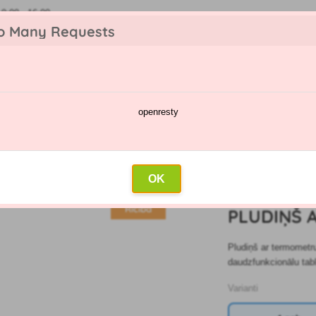
:00 - 16:00
o Many Requests
openresty
katalogs
Smidzināšanas kalendārs
Vairumtirdzniecība
Sazin
īrīšana un apkope
»
Pludiņš ar termometru
OK
4
Rīcība
PLUDIŅŠ 
Pludiņš ar termometru
daudzfunkcionālu tab
Varianti